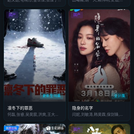
国产
国产
更新至16集
全31集
凛冬下的罪恶
隐身的名字
何磊,张睿,吴昊宸,洪爽,王大奇,嘉泽,孙之鸿,肖涵,左腾云,刘伟峰,王心嫚,窦新豪,苏宥辰,李繁,刘亭希,刘朔豪,洪冰瑶,刘佳萌,李蒲赫,徐章
闫妮,刘敏涛,韩昊霖,保剑锋,倪妮,王圣迪,李晓川,董洁,刘雅瑟,杨一威,余梦寒,姜超,周游,张隽溢,屈菁菁,侯岩松,宿宇杰,李圣佳,张翔,管云鹏,沈琳珺,刘珂君,郑昊森,娜一
国产
国产