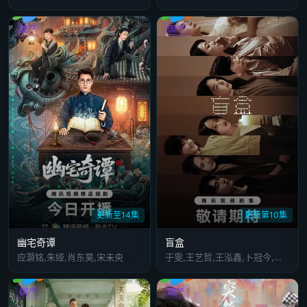
国产
国产
更新至14集
更新第10集
幽宅奇谭
盲盒
应灏铭,朱娅,肖东昊,宋未央
于雯,王艺哲,王泓鑫,卜冠今,孙天宇,加奈那,成岳,杨琼,易梦玲
国产
国产