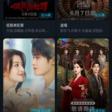
全24集
全20集
低智商犯罪
迷墙
王骁,田曦薇,王传君,朱云峰,张瑞涵,姜冠南,马旭东,宋郁河,董宝石,雷佳音,扈耀之,张哲华,詹鑫,谭希和,任程伟,白志迪,赵达,闫佩伦,黄晓娟,王沛禄,徐冬冬,姚橹,周大勇,栾元晖,刘巴特尔,宗俊涛,鞠帛展,刘闯,宋熹,王正权,荣飞
郭京飞,任素汐,谷嘉诚,漆昱辰,温峥嵘,刘天佐,迟蓬,方芳,董博,朱袁员,王伯昭,郑楚一
国产
国产
已完结 共36集
第36集完结