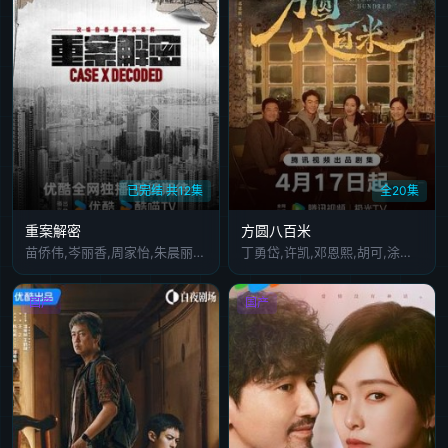
已完结 共12集
全20集
重案解密
方圆八百米
苗侨伟,岑丽香,周家怡,朱晨丽,梁靖琪,李天翔,胡炯龙,何珮瑜,洪永城,梁诺妍,梁烈唯,张松枝,艾威,谢天华,陈嘉宝,谭旻萱,何嘉莉
丁勇岱,许凯,邓恩熙,胡可,涂松岩,曲栅栅,赵麒,苏鑫,何奉天,鲁照华,付万达,任正斌,骆达华,张潮,王若衫,王沛禄,赵千紫,王汀
国产
国产