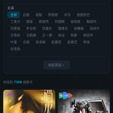
主演
全部
白鹿
成毅
陈丽君
邓为
迪丽热巴
丁禹兮
龚俊
郝熠然
何健麒
侯明昊
鞠婧祎
刘萧旭
罗云熙
任嘉伦
檀健次
田曦薇
田栩宁
王皓祯
王鹤棣
王一博
肖战
杨紫
姚冠宇
叶童
云旗
张凌赫
赵露思
赵雅芝
梓渝
左奇函
收起筛选
共找到
7356
部影片
国产
国产