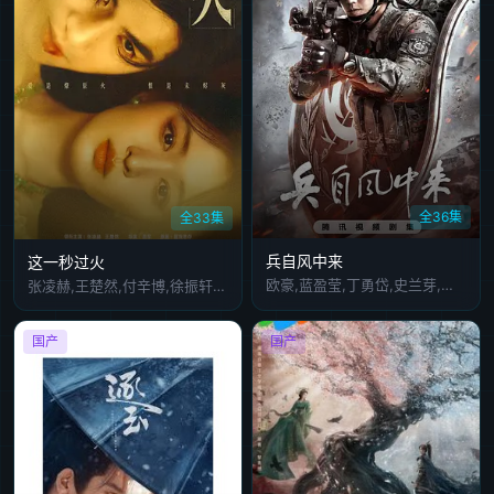
全36集
全33集
兵自风中来
这一秒过火
欧豪,蓝盈莹,丁勇岱,史兰芽,刘奕君,阮巨,李幼斌,侯勇,于景骁,王春宇,关亚军,杨舒,吴岳阳,张进,陈方舟,陈启杰,周德华,赵长洲,赵荀,费鲤齐,夏侯镔,徐洪浩,傅程鹏,谢心
张凌赫,王楚然,付辛博,徐振轩,鹤秋,王籽苏,胡杏儿,沙宝亮,吴莫愁,毛孩,鹿骐,苇青,刘令姿,康可人,陈东阳,黄博远,斓曦,张弓,金俊秀,陈欣予
国产
国产