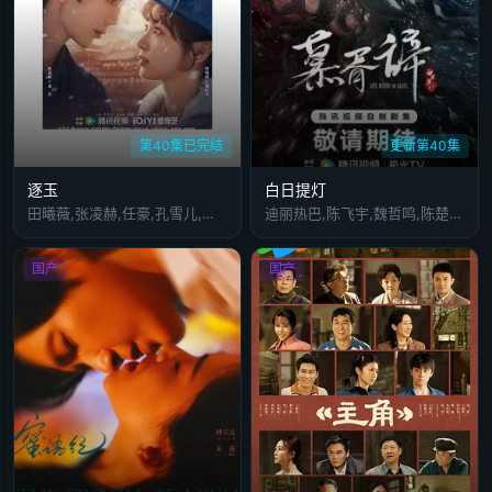
第40集已完结
更新第40集
逐玉
白日提灯
田曦薇,张凌赫,任豪,孔雪儿,邓凯,李卿,喻钟黎,刘琳,严屹宽,岳旸,杜淳,谭凯,毛林林,叶祖新,于洋,李建义,田丽,寇占文,付淼,卢勇,苑冉,王九胜,高卿尘,贾妮,金珈,林沐然,林思意,何昶希,高上淇,李殿尊,管云鹏,管梓净,张舒沦,李昱唯,向夏,韩浩天,王亭文,曹晏宁,吴佳峻,杨贺文
迪丽热巴,陈飞宇,魏哲鸣,陈楚河,张俪,尤宪超,安悦溪,傅铂涵,高寒,古子成,徐崴罗,丁嘉文,赵弈钦,杨肸子,徐滨,阎必果
国产
国产