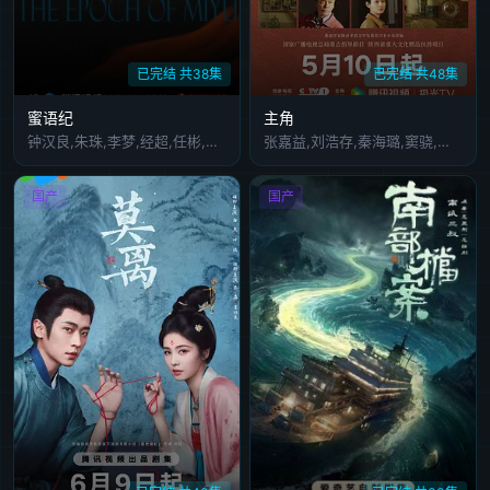
已完结 共38集
已完结 共48集
蜜语纪
主角
钟汉良,朱珠,李梦,经超,任彬,徐海乔,郭晓婷,高卿尘,海陆,那家威,程一丹
张嘉益,刘浩存,秦海璐,窦骁,翟子路,王晓晨,扈耀之,王海燕,李泽锋,孙浩,姬他,张国强,王丽坤,石文中,韩沛颖,苗阜
国产
国产