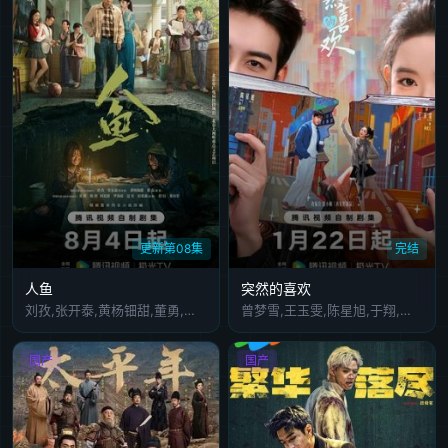
更新第08集
完结
人鱼
突然的喜欢
刘孜,张开泰,黄杨钿甜,董勇,张帆,陈创,何思甜,张棪琰,罗海琼,是安,赵健,段钰,董向荣,薛佳凝,方晓东,李庆誉,张译文
曾梦雪,王玉雯,陈星旭,于翔,马思超,丁燃
国产
国产