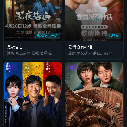
第28集已完结
全37集
黑夜告白
爱情没有神话
潘粤明,王鹤棣,任敏,姜珮瑶,赵虎子,江奇霖,宋霄瑛子,郑奇,陈玺旭,刘闯,周大勇
唐嫣,赵又廷,杨采钰,冯绍峰,晏紫东,何蓝逗,王菊,张超,陈昊森,倪虹洁,刘钧,沙宝亮,王姬,周野芒,吴玉芳,刘恩佳,李殿尊,王艺荻,杜双宇,柳珊,鲍大志,陈国庆,杨晨,曹可凡
国产
国产