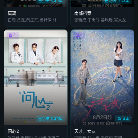
已完结 共40集
已完结 共33集
莫离
南部档案
白鹿,丞磊,蔡正杰,杨舒伊,林沐然,董洁,宣言,张月,刘擎,邱心志
张新成,丁禹兮,姜珮瑶,富大龙,刘令姿,张宸逍,李欢,姜卓君,徐正溪,韩栋,季肖冰,徐振轩,程相,应灏铭,曲高位,寇振海,佟晨洁,屠显智
国产
国产
已完结 共40集
第14集
问心2
天才，女友
赵又廷,毛晓彤,金世佳,张佳宁,陈冲,黄觉,合诗雨,王川,孙浠伦,扈耀之,苑冉,牟湘盈
田曦薇,胡一天,赖伟明,安沺,夏浩然,厉嘉琪,孙梦秋,李佑川,邬家楷