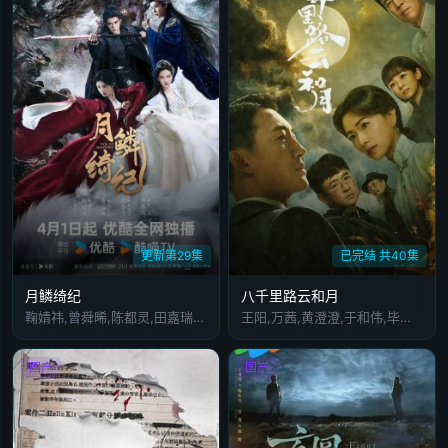
更新第29集
已完结 共40集
月鳞绮纪
八千里路云和月
鞠婧祎,曾舜晞,陈都灵,田嘉瑞,闫桉,饶嘉迪,高嘉妍,左宸屹,欧米德,吴晗,邬正容,高梓添,夏之光,江一燕,章时安,范世錡,刘宇,汪铎,姜贞羽,常华森,金靖,陈若轩,孙晨竣
王阳,万茜,黄澄澄,于和伟,毕彦君,王和,张桐,丁柳元,曹磊,张晶伟,曹卫宇,冯筱童,苏青,刘欢,胡静,来喜,孔雁
国产
国产