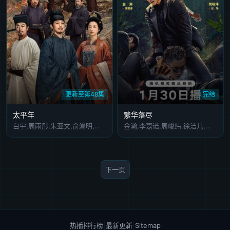
更新至第48集
完结
太平年
繁华落尽
白宇,周雨彤,朱亚文,俞灏明,董勇,倪大红,保剑锋,郝平,蒋恺,尤勇智,张晓晨,刘畅,梅婷,于洋,张帆,吴昊宸,薛佳凝,海一天,赵子琪,尤靖茹,魏千翔,朱嘉琦,任宥纶,牛超,田雷,赫子铭,贾宏伟
金瀚,李嘉诺,周峻纬,徐洁儿,林一霆,薛宇槟
下一页
热播排行榜
|
最新更新
|
Sitemap