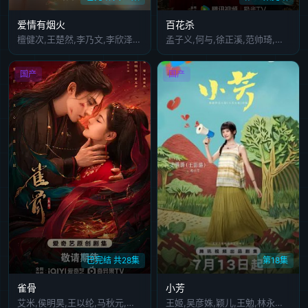
爱情有烟火
百花杀
檀健次,王楚然,李乃文,李欣泽,姜珮瑶,郑水晶,刘芮麟,杨童舒,叶晞月,邵伟桐
孟子义,何与,徐正溪,范帅琦,赖伟明,林子烨,董子凡,叶祖新,孔雪儿,何润东,张耀,张峻宁,高伟光,郑希怡,陈鹤一,邱心志,田雷,赵志伟,曹卫宇,荣妍,戴春荣,杨童舒,周静波,朱俊麟,曹阳明珠
国产
国产
已完结 共28集
第18集
雀骨
小芳
艾米,侯明昊,王以纶,马秋元,米热,何润东,刘令姿,郑雅文,陶昕然,程莉莎,王丽坤,金莎,庞博,苏袀禾,满江,盛一伦,党涛,张雨剑,锦超,王润泽,杨凯淳,程宇峰,邵桐,博尔吉特,蒋中炜,延霈,郑雨轩,陈一诺,雷浩轩,曲芷含,王靖雯,焦建,张千叶
王姬,吴彦姝,颖儿,王勉,林永健,吴军,范明,李川,夏力薪,辛云来,王影璐,元清