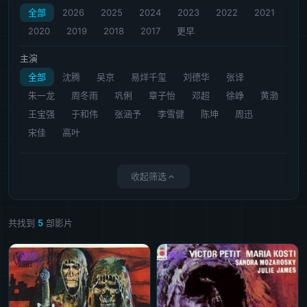
全部
2026
2025
2024
2023
2022
2021
2020
2019
2018
2017
更早
主演
全部
沈腾
吴京
易烊千玺
刘德华
张译
朱一龙
周冬雨
巩俐
章子怡
邓超
徐峥
黄渤
王宝强
于和伟
张涵予
李雪健
陈坤
周迅
宋佳
高叶
收起筛选
共找到
5
部影片
恐怖
恐怖