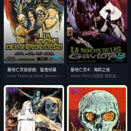
HD
HD
墓地亡灵首部曲：猛鬼倾巢
墓地亡灵4：海鸥之夜
Lone Fleming,César Burner,María Elena Arpón
Víctor Petit,玛丽亚·葛斯迪,桑德拉·莫扎罗夫斯基,José Antonio Calvo,Julia Saly,Javier de Rivera
恐怖
恐怖