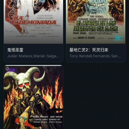
HD
鬼怪巫童
墓地亡灵2：死灵归来
Julián Mateos,Marián Salgado,Fernando Sancho,Lone Fleming
Tony Kendall,Fernando Sancho,Esperanza Roy
恐怖