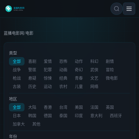
蓝播电影网
/
电影
类型
全部
喜剧
爱情
恐怖
动作
科幻
剧情
战争
警匪
犯罪
动画
奇幻
武侠
冒险
枪战
悬疑
惊悚
经典
青春
文艺
微电影
古装
历史
运动
农村
儿童
网络
地区
全部
大陆
香港
台湾
美国
法国
英国
日本
韩国
德国
泰国
印度
意大利
西班牙
加拿大
其他
年份