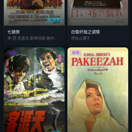
HD中字
七骑侠
白皙纤指之调情
李·范·克里夫,斯蒂芬妮·鲍尔斯,迈克尔·卡兰,小佩德罗·阿门达里斯
伊佐山博子
动作
剧情