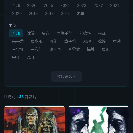
全部
2026
2025
2024
2023
2022
2021
2020
2019
2018
2017
更早
主演
全部
沈腾
吴京
易烊千玺
刘德华
张译
朱一龙
周冬雨
巩俐
章子怡
邓超
徐峥
黄渤
王宝强
于和伟
张涵予
李雪健
陈坤
周迅
宋佳
高叶
收起筛选
共找到
433
部影片
恐怖
剧情