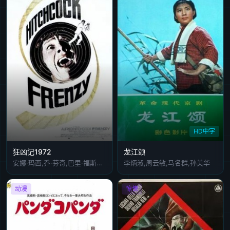
HD中字
狂凶记1972
龙江颂
安娜·玛西,乔·芬奇,巴里·福斯特,芭芭拉·雷吉-亨特
李炳淑,周云敏,马名群,孙美华
动漫
惊悚