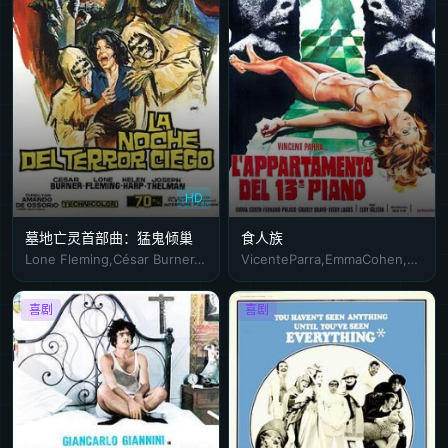
HD
墓地亡灵首部曲：猛鬼倾巢
食人族
Lone Fleming,César Burner,María Elena Arpón
VicenteParra,EmmaCohen,EusebioPoncela
喜剧
喜剧