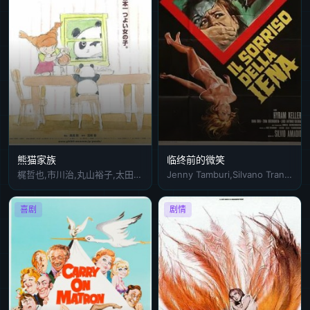
熊猫家族
临终前的微笑
梶哲也,市川治,丸山裕子,太田淑子,山田康雄,濑能里子,杉山佳寿子,熊仓一雄
Jenny Tamburi,Silvano Tranquilli,欧露莎尔芭·奈丽
喜剧
剧情