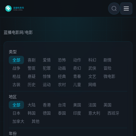
蓝播电影网
/
电影
类型
全部
喜剧
爱情
恐怖
动作
科幻
剧情
战争
警匪
犯罪
动画
奇幻
武侠
冒险
枪战
悬疑
惊悚
经典
青春
文艺
微电影
古装
历史
运动
农村
儿童
网络
地区
全部
大陆
香港
台湾
美国
法国
英国
日本
韩国
德国
泰国
印度
意大利
西班牙
加拿大
其他
年份