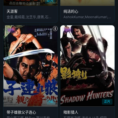
正片
天涯客
纯洁的心
金童,戴绮霞,沈芝华,唐菁,石坚,关聪,白鹰,关斌,谭荣杰,宋金来
AshokKumar,MeenaKumari,RaajKumar
动作
动作
HD
正片
带子雄狼父子连心
暗影猎人
若山富三郎,林与一,富川晶宏,小池朝雄,田中浩,远藤太津朗,岸田森,关山耕司,长谷川弘,原圣四郎,堀北幸夫,冲时男,山村聪,内田朝雄
石原裕次郎,浅丘ルリ子,成田三樹夫,内田良平