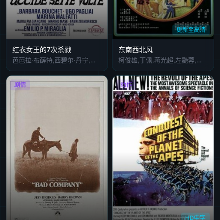
更新至高清
红衣女王的7次杀戮
东南西北风
芭芭拉·布薛特,西碧尔·丹宁,皮娅·君凯萝,玛丽娜·马尔法迪
柯俊雄,丁佩,蒋光超,左艷蓉,山茅,李芷麟,紫蘭,唐威,曹健,金塗,林彬,王莫愁,王宇,江彬,恬妮,陳舊,王景平,鄧玨人,徐一工,張義貴,王孫,蔡慧華,陶述,王永生,湯志偉,李湘,姚小章,謝仲謀,孟滌塵,李蕙
剧情
动作
HD中字