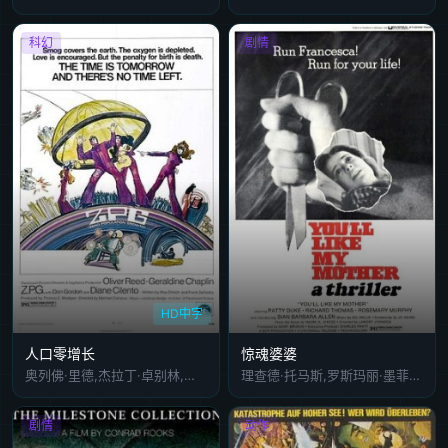
科幻
剧情
HD中字
人口零增长
惊魂婆婆
奥列佛·里德,杰拉丁·卓别林,唐·戈登,黛安妮·赛琳托,David,Markham,比尔·纳吉,Sheila,Reid,奥布里·伍兹,Wayne,Rodda,Ditte,Maria,Wiberg,比吉特·菲德斯皮尔,隆娜·林多夫,Belinda,Donkin,克劳斯·尼森,Jeff,Slocombe
理查德·托马斯,罗斯玛丽·墨菲,帕蒂·杜克
剧情
动作