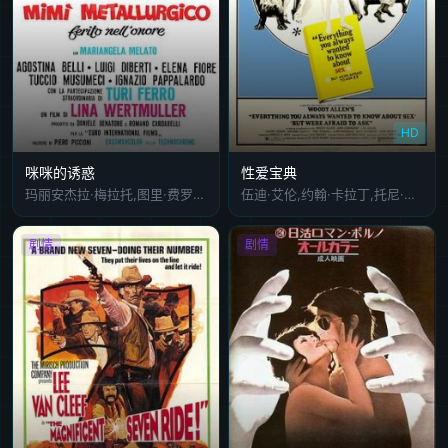
HD
咪咪的诱惑
性爱宝典
玛丽安杰拉·梅拉托,图里·费罗,吉安卡罗·吉安尼尼
伍迪·艾伦,约翰·卡拉丁,托尼·霍尔特,杰克·巴里,娄·雅可比,露易丝·拉塞尔,安东尼·奎尔,琳恩·雷德格瑞夫,托尼·兰德尔,伯特·雷诺兹,吉恩·怀尔德,希瑟·麦克雷
剧情
剧情