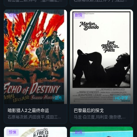
动作
剧情
正片
HD中字
暗影猎人2之最终命运
巴黎最后的探戈
石原裕次郎,内田良平,成田三树夫,丹波哲郎
马龙·白兰度,玛利亚·施奈德,让-皮埃尔·利奥德,马西莫·吉洛蒂,玛丽亚·米琪
惊悚
剧情