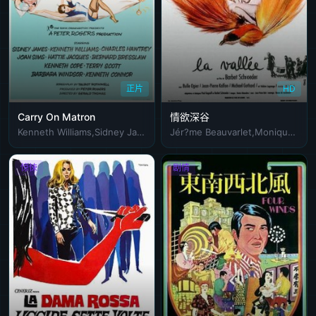
正片
HD
Carry On Matron
情欲深谷
Kenneth Williams,Sidney James,Charles Hawtrey
Jér?me Beauvarlet,Monique Giraudy,迈克尔·戈特哈德
惊悚
剧情