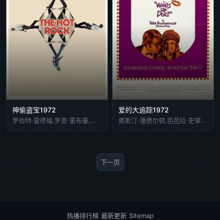
神偷盗宝1972
爱的大追踪1972
罗伯特·雷德福,罗恩·雷布曼,威廉·雷德菲尔德,乔治·席格,Grania O'Malley
奥斯汀·潘德尔顿,芭芭拉·史翠珊,瑞安·奥尼尔
下一页
热播排行榜
|
最新更新
|
Sitemap