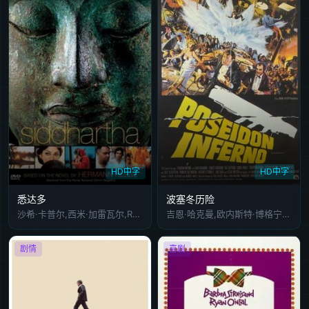
HD中字
HD中字
悉达多
波塞冬历险
沙希·卡普尔,西米·加雷瓦尔,Romesh,Sharma,Pinchoo,Kapoor
吉恩·哈克曼,欧内斯特·博格宁,莱德·巴顿斯,卡洛尔·琳蕾,罗迪·麦克道尔,斯黛拉·斯蒂文斯,谢利·温特斯,杰克·艾伯森,帕梅拉·苏·马丁,阿瑟·奥康纳,Eric,Shea,Fred,Sadoff,Sheila,Allen,简阿尔翁,Byron,Webster,约翰·克劳福德,鲍勃·黑斯廷斯,莱斯利·尼尔森,Charles,Bateman,Bill,Catching,Jimmy,Cross,Dale,迪克杜洛克,Bob,Golden,George,Holmes,克里斯·豪厄尔,Marco,Lóp
剧情
喜剧