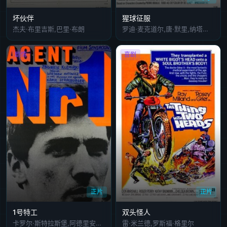
坏伙伴
猩球征服
杰夫·布里吉斯,巴里·布朗
罗迪·麦克道尔,唐·默里,纳塔丽·特伦黛,里卡多·蒙特尔班,哈里·罗兹,赛文·达尔登,卢·瓦格纳,约翰·兰道夫,阿莎·梅诺,H.M.,Wynant,David,Chow,布克·卡特里安,约翰·丹尼斯,保罗.康尼,戈登·裘普
剧情
喜剧
正片
正片
1号特工
双头怪人
卡罗尔·斯特拉斯堡,阿德里安娜·安德烈娃,芭芭拉·巴吉洛夫斯卡
雷·米兰德,罗斯福·格里尔