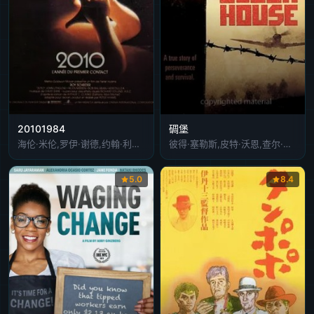
20101984
碉堡
海伦·米伦,罗伊·谢德,约翰·利思戈,鲍勃·巴拉班,凯尔·杜拉
彼得·塞勒斯,皮特·沃恩,查尔·阿兹纳弗,杰瑞米·坎普,帕尔·奥斯卡森
5.0
8.4