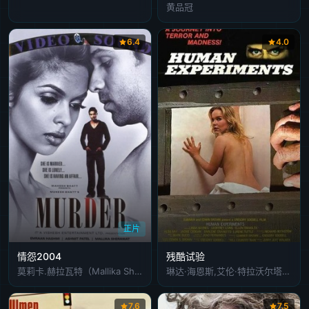
黄品冠
6.4
4.0
正片
情怨2004
残酷试验
莫莉卡.赫拉瓦特（Mallika Sherawat）,埃朗.哈斯米（ Emraan Hashmi）
琳达·海恩斯,艾伦·特拉沃尔塔,杰弗里·刘易斯
7.6
7.5