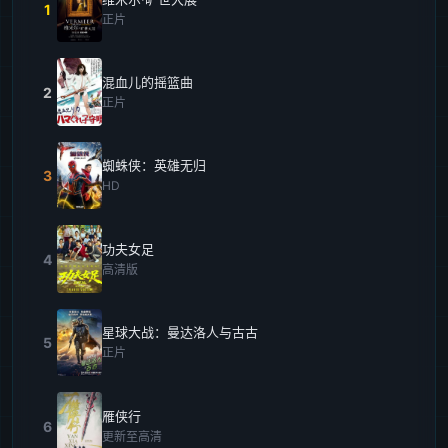
1
正片
混血儿的摇篮曲
2
正片
蜘蛛侠：英雄无归
3
HD
功夫女足
4
高清版
星球大战：曼达洛人与古古
5
正片
雁侠行
6
更新至高清