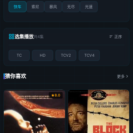
快车
索尼
暴风
无尽
光速
选集播放
共4集
正序
TC
HD
TCV2
TCV4
猜你喜欢
更多
8.0