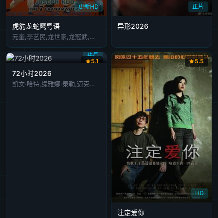
更新HD
正片
虎豹龙蛇鹰粤语
异形2026
元奎,李艺民,龙世家,龙冠武,龙飞,徐忠信,钱月笙
正片
5.1
5.5
72小时2026
凯文·哈特,缇雅娜·泰勒,迈克尔·曼多,扎克·切利
HD
注定爱你