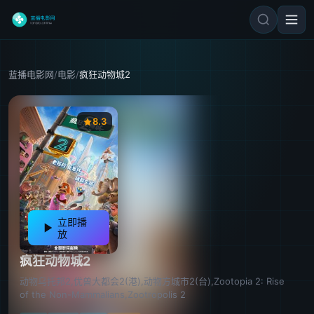
蓝播电影网
/
电影
/
疯狂动物城2
8.3
立即播
放
疯狂动物城2
动物乌托邦2,优兽大都会2(港),动物方城市2(台),Zootopia 2: Rise
of the Non-Mammalians,Zootropolis 2