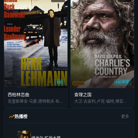
HD
HD中字
西柏林恋曲
查理之国
克里斯蒂安·乌蒙,德特勒夫·布克,卡佳·达诺沃斯基
大卫·古皮利,卢克·福特,博亚娜·诺瓦科维奇,加里·思韦特,Peter,Djigirr,Bobby,Bunungurr,Frances,Djulibing,Jennifer,Budukpuduk,Gaykamangu,Minygululu,Ritchie,Singer,Garry,Waddell,J.B.,Williams
热播榜
更多
维米尔·旷世大展