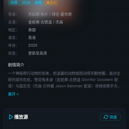
动漫
2025
美国
8.3
导演：
杰拉德·布什
/
拜伦·霍华德
主演：
金妮弗·古德温
/
杰森
地区：
美国
语言：
英语
年份：
2025
状态：
更新至高清
剧情简介
一个神秘爬行动物的到来，把温馨的动物城搅动得天翻地覆。面对全
新的城市危机，警官兔朱迪（金妮弗·古德温 Ginnifer Goodwin 配
音）与狐尼克（杰森·贝特曼 Jason Bateman 配音）将继续携手为
保卫动物城而奔波。在追捕行动中，这对老搭档不仅要揭开新角色的
展开
神秘面纱，还要前往被迷雾笼罩的新领域，探索未知的地下黑市，一
场疯狂动物城的全新冒险即将展开……
播放源
测速