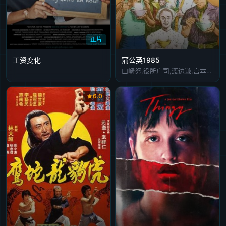
正片
工资变化
蒲公英1985
山崎努,役所广司,渡边谦,宫本信子,安冈力也
6.0