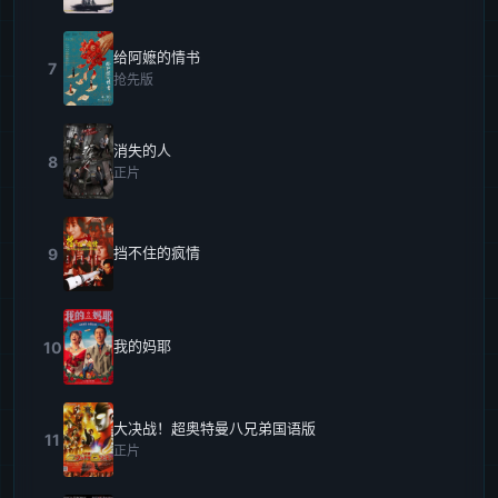
给阿嬷的情书
7
抢先版
消失的人
8
正片
挡不住的疯情
9
我的妈耶
10
大决战！超奥特曼八兄弟国语版
11
正片