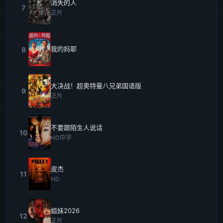
消失的人
7
正片
我的妈耶
8
大决战！超奥特曼八兄弟国语版
9
正片
不要跟陌生人说话
10
HD中字
皮杰
11
HD
姐妹2026
12
正片