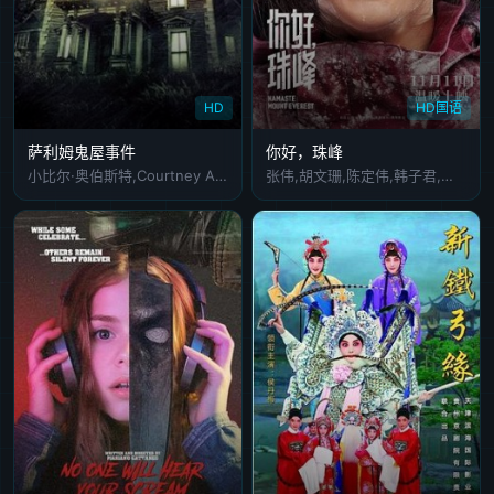
HD
HD国语
萨利姆鬼屋事件
你好，珠峰
小比尔·奥伯斯特,Courtney Abbiati,Jenna Stone
张伟,胡文珊,陈定伟,韩子君,陈小香,栾恋,易昀,冯博奥,关娴,郭真如