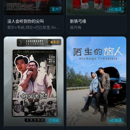
正片
HD国语
没人会听到你的尖叫
新铁弓缘
索尔•韦纳,拜伦•巴比耶里,Román Almaraz
侯丹梅
8.0
已完结
HD国语