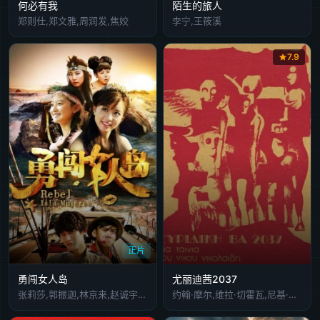
何必有我
陌生的旅人
郑则仕,郑文雅,周润发,焦姣
李宁,王筱溪
7.9
正片
勇闯女人岛
尤丽迪茜2037
张莉莎,郭振迦,林京来,赵诚宇,鞠小云
约翰·摩尔,维拉·切霍瓦,尼基·特里安塔菲利迪,马诺利斯·洛贾迪斯