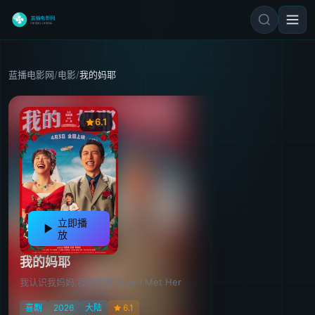
蓝播电影网
/
电影
/
我的妈耶
6.1
立即播
放
我的妈耶
我认识我妈妈,我的妈呀,Now I Met Her
喜剧
2026
大陆
6.1