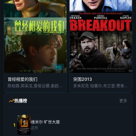
HD
曾经相爱的我们
突围2013
陈柏霖,郭采洁,夏侯云姗,姜超,魏巡,成龙,谢霆锋,英达,英壮,汪海林,周蕙,金池,巫启贤,冯雷,梁丹妮,龚悦,博子,任正斌,袁满,九万,林鹏,徐海鹏,赵晖,李生莉
多米尼克·珀塞尔,布兰登·费舍,丹尼尔·卡什,伊桑·苏普利,霍丽·迪威奥克斯
热播榜
更多
维米尔·旷世大展
1
正片