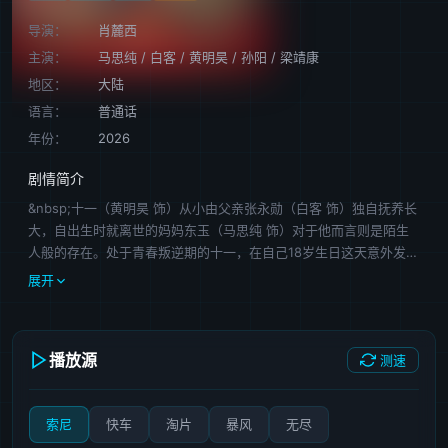
导演：
肖麓西
主演：
马思纯
/
白客
/
黄明昊
/
孙阳
/
梁靖康
地区：
大陆
语言：
普通话
年份：
2026
剧情简介
&nbsp;十一（黄明昊 饰）从小由父亲张永勋（白客 饰）独自抚养长
大，自出生时就离世的妈妈东玉（马思纯 饰）对于他而言则是陌生
人般的存在。处于青春叛逆期的十一，在自己18岁生日这天意外发现
了一本「妈妈的日记」。在好奇心的驱使下，十一翻开日记，开启了
展开
一段“认识妈妈”的旅程——十一跟随着妈妈的成长经历，邂逅了她人
生不同阶段的重要人物——霹雳舞学长（梁靖康 饰）、高中闺蜜彩
霞（嵇嘉禾 饰）、发小刘皮孩（王天放 饰）、初恋小哥（孙阳 饰）
播放源
测速
以及老公张永勋。这些人物串联起东玉一生所经历的友谊、爱情与亲
情…… 透过这本「日记」，十一看见了东玉短暂却向阳的一生，也终
于感受到了她对自己从始至终不曾缺席的爱……
索尼
快车
淘片
暴风
无尽