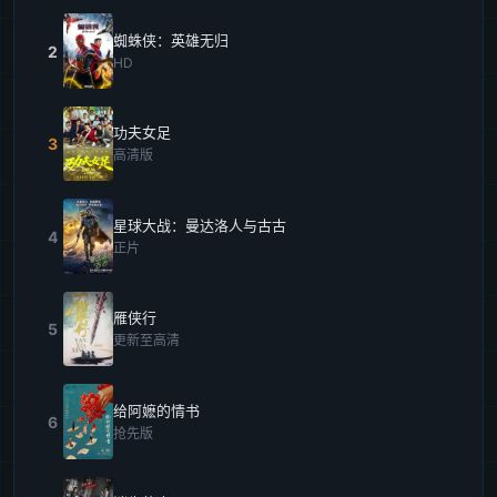
蜘蛛侠：英雄无归
2
HD
功夫女足
3
高清版
星球大战：曼达洛人与古古
4
正片
雁侠行
5
更新至高清
给阿嬷的情书
6
抢先版