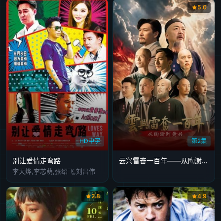
5.0
HD中字
第2集
别让爱情走弯路
云兴雷奋一百年——从陶澍到黄兴
李天烨,李芯萌,张绍飞,刘昌伟
2.8
4.9