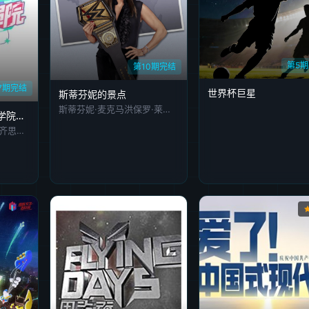
第5
第10期完结
7期完结
世界杯巨星
斯蒂芬妮的景点
斯蒂芬妮·麦克马洪保罗·莱维斯克科迪·罗兹
明星大侦探之明侦探学院第1季
蒲熠星,周峻纬,唐九洲,齐思钧,石凯,郭文韬,邵明明