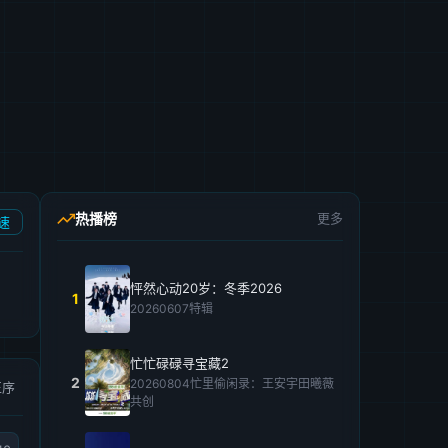
热播榜
更多
速
怦然心动20岁：冬季2026
1
20260607特辑
忙忙碌碌寻宝藏2
2
20260804忙里偷闲录：王安宇田曦薇
正序
共创