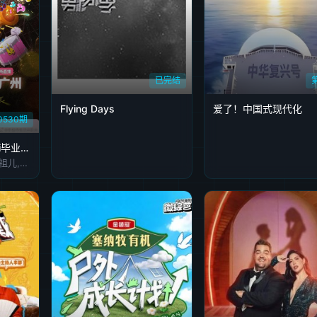
已完结
Flying Days
爱了！中国式现代化
0530期
永远22！2026bilibili毕业歌会
程潇,大张伟,李宇春,容祖儿,刘维,古巨基,沙一汀,颜安,曾比特,黄霄云,R.E.D