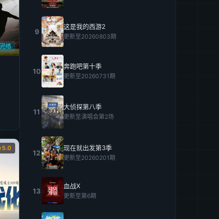
这是我的西游2
9
更新至20260803期
期完结
奔跑吧第十季
10
更新至20260731期
大侦探第八季
11
更新至演唱会第2场
现在就出发第3季
5.0
12
更新至20260201期
血战X
13
更新至第6期