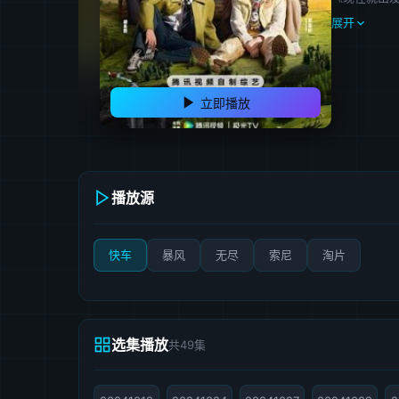
展开
立即播放
播放源
快车
暴风
无尽
索尼
淘片
选集播放
共49集