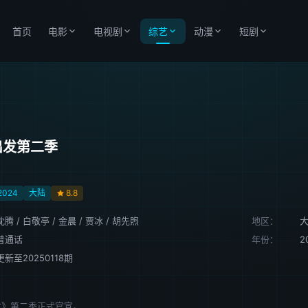
首页
电影
电视剧
综艺
动漫
短剧
出发第二季
2024
大陆
8.8
沈腾
/
白敬亭
/
金晨
/
贾冰
/
胡先煦
地区：
普通话
年份：
2
更新至20250118期
发》第二季正式官宣。