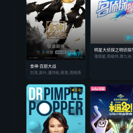
第1
第7期下
食神·百厨大战
刘涛,高叶,潘玮柏,蔡昊,周晓燕
5.0