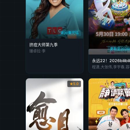
第20集完结
挤痘大师第九季
更新至2026
珊卓拉·李
5.0