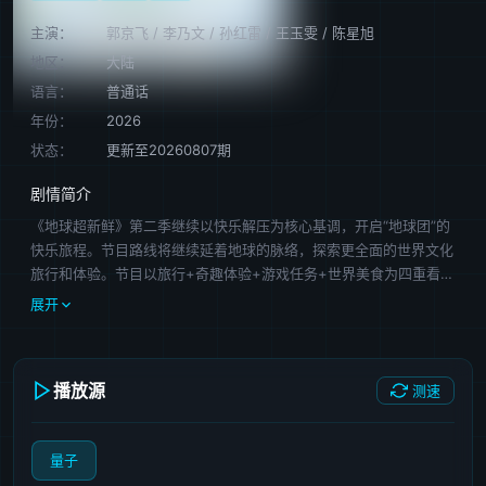
主演：
郭京飞
/
李乃文
/
孙红雷
/
王玉雯
/
陈星旭
地区：
大陆
语言：
普通话
年份：
2026
状态：
更新至20260807期
剧情简介
《地球超新鲜》第二季继续以快乐解压为核心基调，开启“地球团”的
快乐旅程。节目路线将继续延着地球的脉络，探索更全面的世界文化
旅行和体验。节目以旅行+奇趣体验+游戏任务+世界美食为四重看
点，不仅延续赛道欢乐属性，也会体验更多人文和自然奇观，走进世
展开
界各地街头巷尾，展现丰富多样的风土民情，玩转地球。
播放源
测速
量子