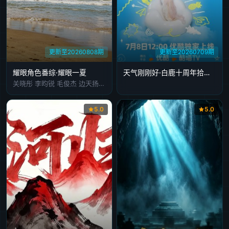
更新至20260808期
更新至20260709期
耀眼角色番综·耀眼一夏
天气刚刚好·白鹿十周年拾光音乐会
关晓彤 李昀锐 毛俊杰 边天扬 王翰闻 高秋梓
5.0
5.0