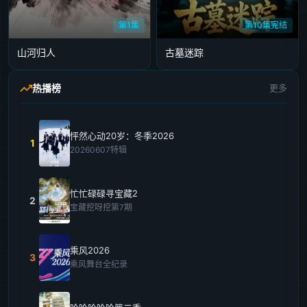
第1集
第10集完结
山河归人
古墓迷踪
热播榜
更多
怦然心动20岁：冬季2026
1
20260607特辑
忙忙碌碌寻宝藏2
2
宝藏挖呀挖第7期
乘风2026
3
乘风舞台全纪录