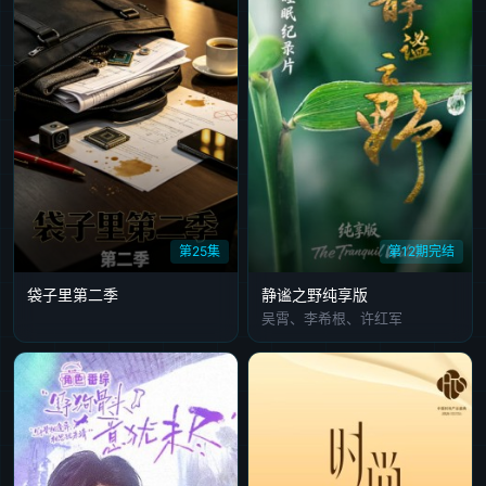
第25集
第12期完结
袋子里第二季
静谧之野纯享版
吴霄、李希根、许红军