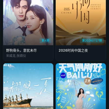
第4期
第20260727期
野狗骨头，意犹未尽
2026时尚中国之夜
宋威龙,张婧仪