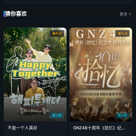
旅行日记第5期上
旅行日记第5期下
第6期上
第6期下
游戏加更第6期
猜你喜欢
更多
特别联动
旅行日记第6期
第7期超前彩蛋
5.0
5.0
第3期
第4期
不是一个人真好
GNZ48十周年《拾忆》纪念片