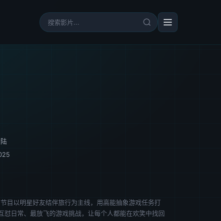
大陆
025
！节目以明星好友结伴旅行为主线，用高能抽象游戏任务打
互怼日常、最放飞的游戏挑战，让每个人都能在欢笑中找回