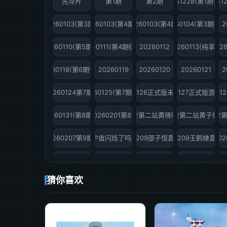
先导片
第1期
第2期
20251228(第1期衍生
20251
20260103(第3期下
20260103(第4期上)
20260103(第4期下
20260104(第3期衍生
2
20260110(第5期下)
20260111(第4期衍生)-
20260112
20260113(纯享版)
202
20260118(第6期衍生)
20260119
20260120
20260121
2
20260124第7期下
20260125(第7期(四))
20260126正式版未播集锦
20260127正式版游戏
20260
20260131(第8期下)
20260201第8期
20260202第二站黄晓明直拍合集
20260202第二站黄子韬
2026020
20260207第9期下
今天宇宙闪烁了吗第9期
20260209邵子恒直拍合集
20260209王鹤棣直拍
2026
20260214第10期(二)
20260214第10期(三)
20260214第10期(四)
今天宇宙闪烁了吗第10
20260
猜你喜欢
春节特辑(4)
未播集锦(13)
20260220
20260221(第11期(一)
20260
游戏纯享(17)
游戏纯享(18)
未播集锦(16)
20260227超长抢先
20260