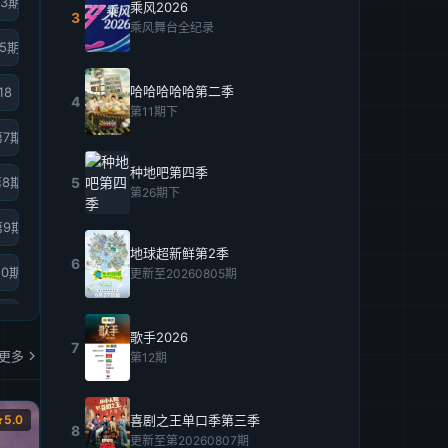
第3期上)-
乘风2026
3
乘风舞台全纪录
第5期中)-
哈哈哈哈哈第二季
18
4
第11期下
4第7期中
种地吧第四季
第8期中)
5
第26期下
7第9期中
地球超新鲜第2季
6
10期(一)
更新至20260805期
16)
歌手2026
7
更多
第12期
15)
站于洋直拍合集
5.0
喜剧之王单口季第三季
8
更新至第20260807期