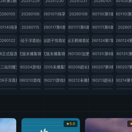
)
228(第2期衍生)
20251229
20251230
20251231
20260101
20260103(
)
0260105
20260106
20260107(纯享版)
20260108
20260110(第5期上)
20260110(
60114(纯享版
20260115
20260117第6期上
20260117(第6期中)
20260117(第6期下)
202601
0260122
第一站于洋直拍合集
第一站邵子恒直拍合集
第一站王鹤棣直拍合集
20260124第7期上
2026012
纯享
128正式版游戏纯享
正式版未播集锦(7)
正式版未播集锦(8)
20260130(加更版)
20260131(第8期上)
20260131(
直拍合集
2第二站刘耀文直拍合集
20260204游戏纯享
20260205未播集锦(10)
20260206超长抢先
20260207第9期上
2026020
合集
0209于洋直拍合集
202060210游戏纯享
20260211游戏纯享
20260212未播集锦
20260213超长抢先
20260214第
期
216春节特辑(1)
20260216未播集锦(12)
春节特辑(2)
游戏纯享(15)
春节特辑(3)
游戏纯享(
)
221(第11期(二))
20260221(第11期(三))
今天宇宙闪烁了吗第11期
未播集锦(14)
春节特辑(7)
未播集锦(
228(第12期(二))
20260228第12期(三)
20260228第12期(四)
今天宇宙闪烁了吗第12期
20260302第三站邵子恒直拍合集
20260302第三
5.0