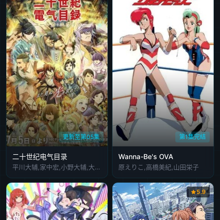
更新至第05集
第1集完结
二十世纪电气目录
Wanna-Be's OVA
平川大辅,家中宏,小野大辅,大地叶,雨宫天,寿美菜子,内山昂辉,内田雄马,武内骏辅,远藤大智,高垣彩阳,川井田夏海,浦和希,浅野麻由美
原えりこ,高橋美紀,山田栄子
5.9