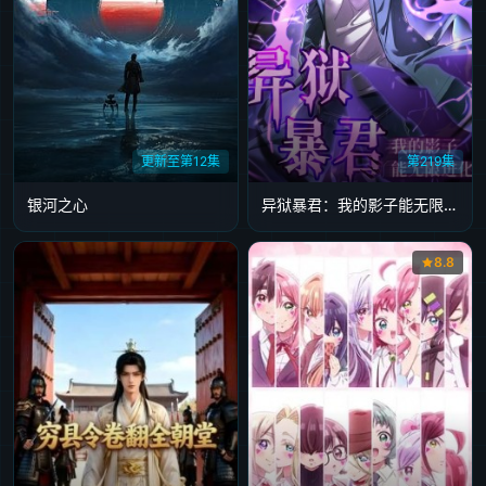
更新至第12集
第219集
银河之心
异狱暴君：我的影子能无限进化
8.8