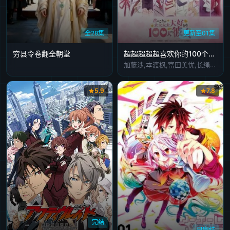
全28集
更新至01集
穷县令卷翻全朝堂
超超超超超喜欢你的100个女朋友第3季
加藤涉,本渡枫,富田美忧,长绳麻理亚,濑户麻沙美,朝井彩加,上坂堇,进藤天音,三森铃子,高桥李依,Lynn,高尾奏音,石原夏织,竹达彩奈,千叶繁,上田祐司
5.9
7.8
完结
已完结