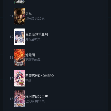
盘龙
11
已完结 共20集
我真没想重生啊
12
更新至81集
沧元图
13
更新至88集
恶魔高校D×DHERO
14
完结
成何体统第二季
15
已完结 共24集