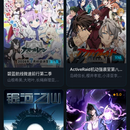
完结
第5集
ActiveRaid机动强袭室第八组第一季
碧蓝航线微速前行第二季
岛崎信长,樱井孝宏,小泽亚李,石上静香,仓田雅世,村田太志,相坂优歌,花江夏树,大川透,大西沙织,鸟海浩辅,绿川光,大原沙耶香,山下大辉
山根希美,大地叶,长绳麻理亚,阿部里果
5.0