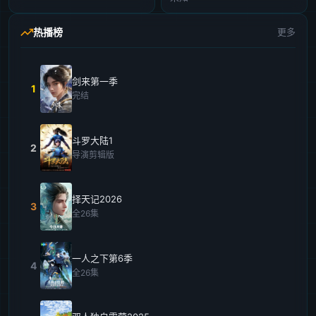
热播榜
更多
剑来第一季
1
完结
斗罗大陆1
2
导演剪辑版
择天记2026
3
全26集
一人之下第6季
4
全26集