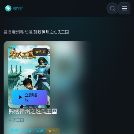
蓝播电影网
/
动漫
/
锦绣神州之姓氏王国
5.0
立即播
放
锦绣神州之姓氏王国
姓氏王国
国产
2014
大陆
5.0