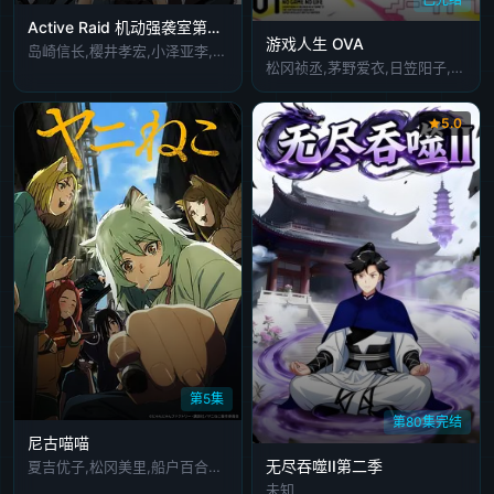
Active Raid 机动强袭室第八组第一季
游戏人生 OVA
岛崎信长,樱井孝宏,小泽亚李,石上静香,仓田雅世,村田太志,相坂优歌,花江夏树,大川透,大西沙织,鸟海浩辅,绿川光,大原沙耶香,山下大辉
松冈祯丞,茅野爱衣,日笠阳子,田村由香里,井口裕香,能登麻美子,泽城美雪,钉宫理惠
5.0
第5集
第80集完结
尼古喵喵
无尽吞噬II第二季
夏吉优子,松冈美里,船户百合绘,清水彩香,井泽诗织,明智璃子,稻田彻
未知