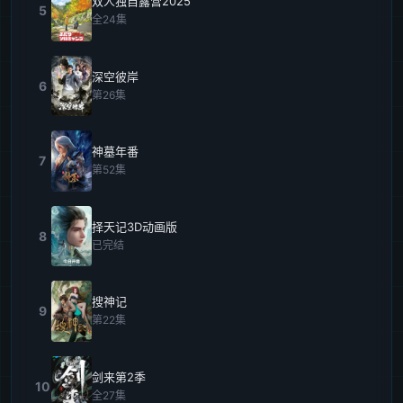
双人独自露营2025
5
全24集
深空彼岸
6
第26集
神墓年番
7
第52集
择天记3D动画版
8
已完结
搜神记
9
第22集
剑来第2季
10
全27集