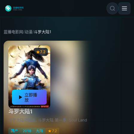
蓝播电影网
/
动漫
/
斗罗大陆1
7.2
立即播
放
斗罗大陆1
斗罗大陆动画版, 斗罗大陆 第一季, Soul Land
国产
2018
大陆
7.2