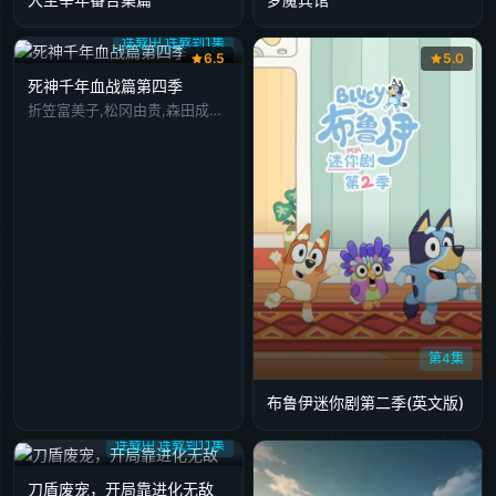
第86集
第87集
第88集
第89集
第90集
连载中 连载到1集
6.5
5.0
死神千年血战篇第四季
第91集
第92集
第93集
第94集
第95集
折笠富美子,松冈由贵,森田成一,安元洋贵,杉山纪彰
第96集
第97集
第98集
第99集
第100集
第101集
第102集
第103集
第104集
第105集
第106集
第107集
第108集
第109集
第110集
第111集
第112集
第113集
第114集
第115集
第116集
第117集
第118集
第119集
第120集
第4集
第121集
第122集
第123集
第124集
第125集
布鲁伊迷你剧第二季(英文版)
第126集
第127集
第128集
第129集
第130集
连载中 连载到11集
刀盾废宠，开局靠进化无敌
第131集
第132集
第133集
第134集
第135集