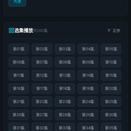
光速
选集播放
共265集
正序
第01集
第02集
第03集
第04集
第05集
第06集
第07集
第08集
第09集
第10集
第11集
第12集
第13集
第14集
第15集
第16集
第17集
第18集
第19集
第20集
第21集
第22集
第23集
第24集
第25集
第26集
第27集
第28集
第29集
第30集
第31集
第32集
第33集
第34集
第35集