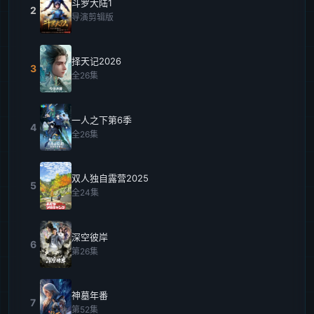
斗罗大陆1
2
导演剪辑版
择天记2026
3
全26集
一人之下第6季
4
全26集
双人独自露营2025
5
全24集
深空彼岸
6
第26集
神墓年番
7
第52集