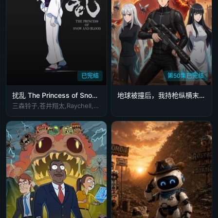
第186集
第187集
第188集
第189集
第190集
第191集
第192集
第193集
第194集
第195集
第196集
第197集
第198集
第199集
第200集
已完结
第50集已完结
第201集
第202集
第203集
第204集
第205集
扰乱 The Princess of Snow and Blood
地球被撞后，我持枪纵横末世！
三森铃子,苍井翔太,Raychell,伊藤彩沙,小林亲弘
第206集
第207集
第208集
第209集
第210集
第211集
第212集
第213集
第214集
第215集
第216集
第217集
第218集
第219集
第220集
第221集
第222集
第223集
第224集
第225集
第226集
第227集
第228集
第229集
第230集
第231集
第232集
第233集
第234集
第235集