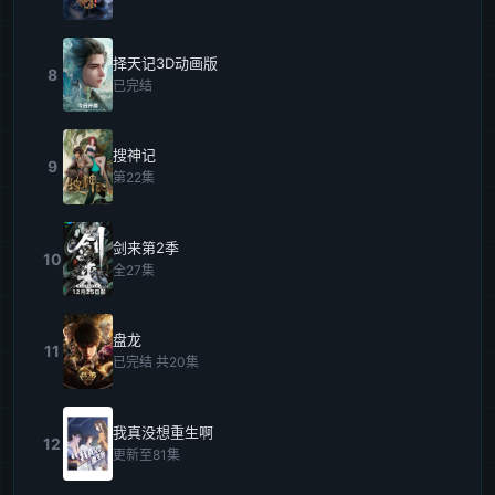
择天记3D动画版
8
已完结
搜神记
9
第22集
剑来第2季
10
全27集
盘龙
11
已完结 共20集
我真没想重生啊
12
更新至81集