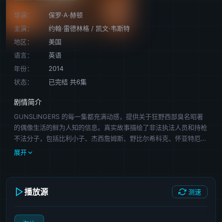
导演：
保罗·A·赫顿
主演：
约翰·雷德林格
/
凯文·韦斯特
地区：
美国
语言：
英语
年份：
2014
状态：
已完结 共6集
剧情简介
GUNSLINGERS 的每一集都充满动感，提供关于狂野西部臭名昭著
的偶像生活的鲜为人知的信息。真实故事描绘了非法执法人员和持枪
不法分子，包括比利小子、杰西詹姆斯、野比尔希科克、怀亚特厄普
等。
展开
播放源
测速