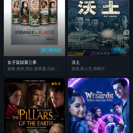
第13集完结
已完结
女子监狱第三季
沃土
泰勒·席林,劳拉·普莱潘,乌佐·阿杜巴,丹妮尔·布鲁克斯,娜塔莎·雷昂,凯特·穆格鲁,雅艾尔·斯通,鲁比·罗丝
高明,陈小艺,郑晓宁
8.4