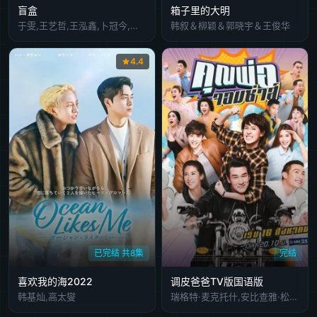
盲盒
箱子里的大明
于雯,王艺哲,王泓鑫,卜冠今,孙天宇,加奈那,成岳,杨琼,易梦玲
韩叙＆柳颖＆郭晓宇＆王俊华
4.4
已完结 共8集
完结
喜欢我的海2022
调皮爸爸TV版国语版
韩基灿,高太燮
瑞格特·麦克托什,安比查雅·松可寒,朱塔吾·帕塔拉刚普,琵雅缇达·米提拉荣,薇丽缇帕·帕迪布拉颂,Ampere Suttatip Wutchaipradit,Klun Chanon Ukkhachata,Duangjai Hathaikarn,Benjapol Cheuyaroon,苏康塔瓦·科特尼密特,Wiwat Phasomsab