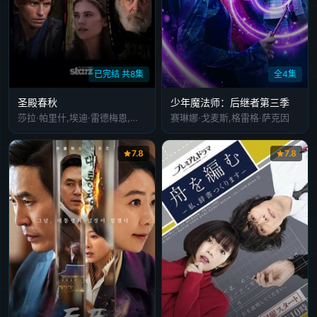
已完结 共8集
全4集
圣殿春秋
少年魔法师：后继者第三季
莎拉·帕里什,埃迪·雷德梅恩,马修·麦克费登,伊恩·麦柯肖恩
赛琳娜·戈麦斯,格雷格·萨克因
7.8
7.8