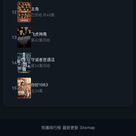
主角
12
已完结 共48集
飞虎神鹰
13
第42集完结
守诚者普通话
14
第24集完结
你好1983
15
全36集
热播排行榜
|
最新更新
|
Sitemap