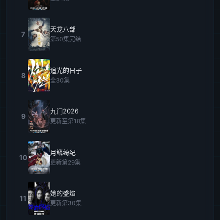
天龙八部
7
第50集完结
追光的日子
8
全30集
九门2026
9
更新至第18集
月鳞绮纪
10
更新第29集
她的盛焰
11
更新第30集