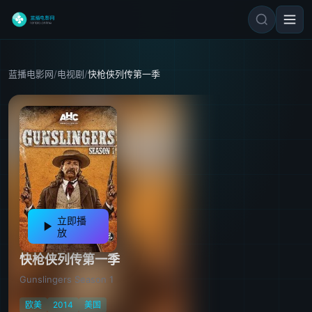
蓝播电影网
/
电视剧
/
快枪侠列传第一季
立即播
放
快枪侠列传第一季
Gunslingers Season 1
欧美
2014
美国