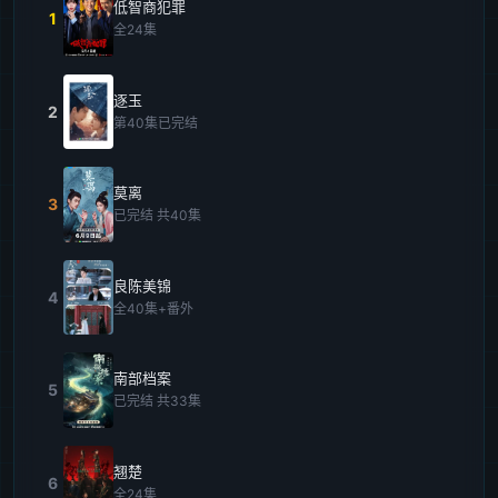
低智商犯罪
1
全24集
逐玉
2
第40集已完结
莫离
3
已完结 共40集
良陈美锦
4
全40集+番外
南部档案
5
已完结 共33集
翘楚
6
全24集