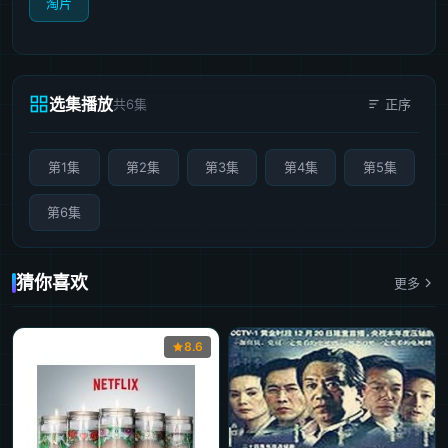
淘片
选集播放
共6集
正序
第1集
第2集
第3集
第4集
第5集
第6集
猜你喜欢
更多
8.6