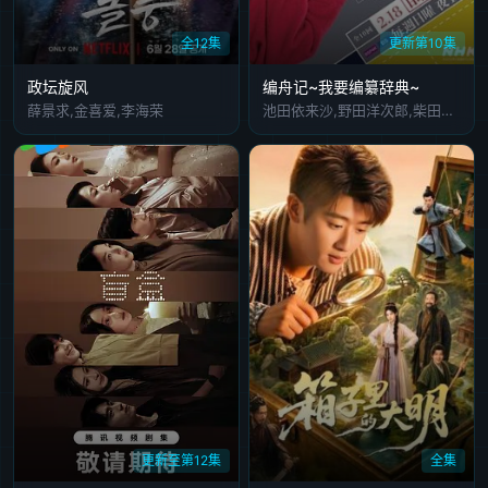
全12集
更新第10集
政坛旋风
编舟记~我要编纂辞典~
薛景求,金喜爱,李海荣
池田依来沙,野田洋次郎,柴田恭兵,矢本悠马,美村里江,岩松了,渡边真起子,前田旺志郎
更新至第12集
全集