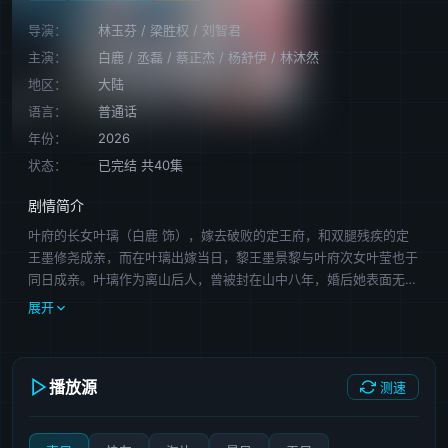
导演：
林玉芬
/
梁胜权
/
刘智君
主演：
白鹿
/
丞磊
/
蔡正杰
/
杨舒伊
/
林沐然
地区：
大陆
语言：
普通话
年份：
2026
状态：
已完结 共40集
剧情简介
叶府的长女叶璃（白鹿 饰），嫁去破败的定王府，和双腿残疾的定
王墨修尧成亲，而在叶璃出嫁当日，黎王墨景黎与叶府次女叶莹也于
同日成亲。叶璃作为离山后人，曾被封在山中八年，婚后她表面无
事，实则暗中谋划，将当年加害离山的官员一一除去。在此过程中遭
展开
到了同为复仇的定王墨修尧的怀疑，两人各自发力，在表面平静的湖
水投下了一块巨石。而本和叶璃青梅竹马的黎王墨景黎，顶着“戏曲
王爷”不堪的名头，却在暗中搅弄风云，筹谋篡位。叶璃最终联手墨
播放源
测速
修尧，辅佐小皇帝掌权，粉碎了穆阳侯、黎王的接连阴谋，还天下一
片海晏河清。