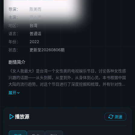
导演：
陈美而
主演：
蓝心湄
地区：
台湾
语言：
普通话
年份：
2022
状态：
更新至20260806期
剧情简介
《女人我最大》是台湾一个女性类的电视娱乐节目，讨论各种女性感
兴趣的话题——从头到脚，从里到外，从身体到心灵。本书根据中国
大陆的流行趋势，对这个节目进行了深度挖掘和梳理，并有针对性地
推荐了很多产品，是一本适合所有爱美女性的时尚读物。
展开
播放源
测速