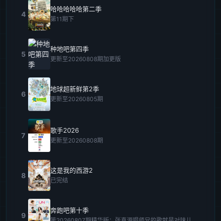
第20230427期
第20230428期
第20230501期
第20230502期
第20230503期
哈哈哈哈哈第二季
4
第11期下
第20230504期
第20230505期
第20230508期
第20230509期
第20230510期
第20230511期
第20230515期
第20230516期
第20230517期
第20230518期
种地吧第四季
5
更新至20260808期加更版
第20230519期
第20230522期
第20230523期
第20230524期
第20230525期
地球超新鲜第2季
第20230526期
第20230529期
第20230530期
第20230531期
第20230601期
6
更新至20260805期
第20230602期
第20230605期
第20230606期
第20230607期
第20230608期
歌手2026
第20230609期
第20230612期
第20230613期
第20230614期
第20230515期
7
更新至20260808期
第20230616期
第20230619期
第20230620期
第20230621期
第20230622期
这是我的西游2
8
第20230624期
第20230626期
第20230627期
第20230628期
第20230629期
已完结
第20230630期
第20230703期
第20230704期
第20230705期
第20230706期
奔跑吧第十季
9
第20260807期精华版：张真源唱师兄的歌就是对味儿