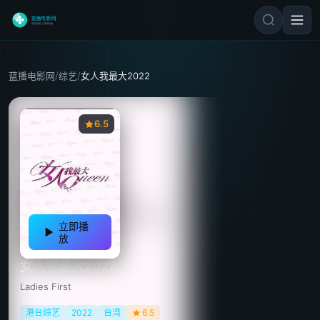
蓝播电影网
/
综艺
/
女人我最大2022
6.5
立即播
放
女人我最大2022
Ladies First
港台综艺
2022
台湾
6.5