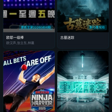
第20221201期
第20221206期
第20221207期
第20221208期
第20221209期
第20221212期
第20221213期
第20221214期
第20221215期
第20221216期
更新至第20260806期
第10集完结
第20221219期
第20221220期
第20221221期
第20221222期
第20221223期
欧耶一级棒
古墓迷踪
欧汉声,张立东,林襄
第20221226期
第20221227期
第20221228期
第20221229期
第20221230期
第20230102期
第20230103期
第20230105期
第20230109期
第20230110期
第20230111期
第20230112期
第20230113期
第20230116期
第20230117期
第20230119期
第20230120期
第20230130期
第20230131期
第20230201期
第20230202期
第20230203期
第20230206期
第20230207期
第20230208期
第20230209期
第20230210期
第20230213期
第20230214期
第20230215期
第20230216期
第20230217期
第20230220期上
第20230220期下
第20230221期