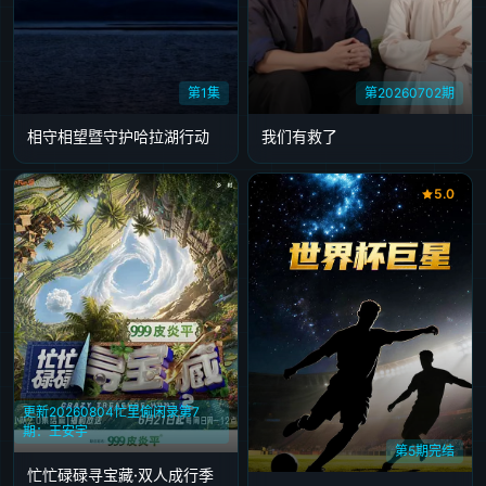
第1集
第20260702期
相守相望暨守护哈拉湖行动
我们有救了
5.0
更新20260804忙里偷闲录第7
期：王安宇
第5期完结
忙忙碌碌寻宝藏·双人成行季