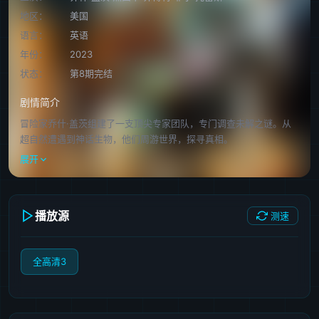
地区：
美国
语言：
英语
年份：
2023
状态：
第8期完结
剧情简介
冒险家乔什·盖茨组建了一支顶尖专家团队，专门调查未解之谜。从
超自然遭遇到神话生物，他们周游世界，探寻真相。
展开
播放源
测速
全高清3