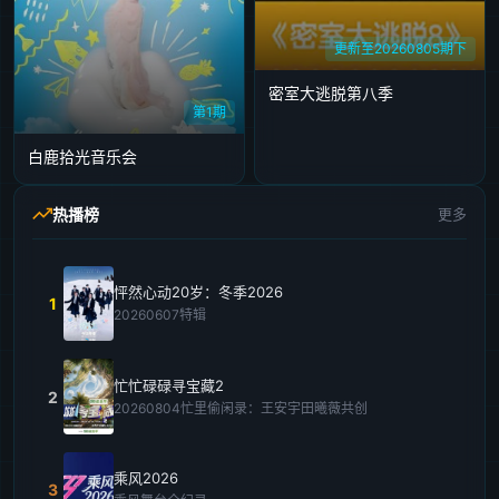
更新至20260805期下
密室大逃脱第八季
第1期
白鹿拾光音乐会
热播榜
更多
怦然心动20岁：冬季2026
1
20260607特辑
忙忙碌碌寻宝藏2
2
20260804忙里偷闲录：王安宇田曦薇共创
乘风2026
3