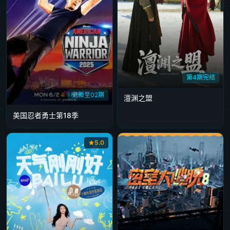
第4期完结
更新至02期
澶渊之盟
美国忍者勇士第18季
5.0