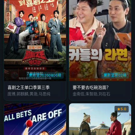
更新至20260806期
更新至第02期
喜剧之王单口季第三季
要不要去吃碗泡面？
庞博,郭麒麟,黄渤,马思纯
金南佶,朱智勋,刘在石
5.0