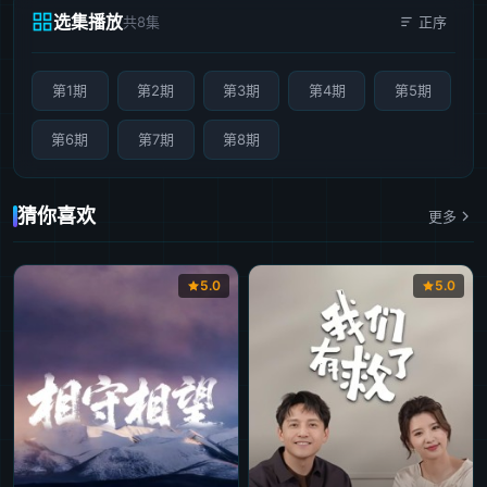
选集播放
共8集
正序
第1期
第2期
第3期
第4期
第5期
第6期
第7期
第8期
猜你喜欢
更多
5.0
5.0