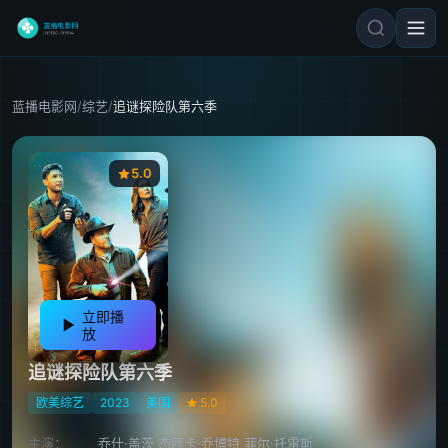
蓝播电影网
/
综艺
/
追谜探险队第六季
5.0
立即播
放
追谜探险队第六季
欧美综艺
2023
美国
5.0
主演：
乔什·盖茨 杰西卡·乔博特 菲尔·托雷斯