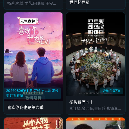
世界杯巨星
杨迪,庞博,武艺,田曦薇,王安宇,黄子弘凡,李维嘉,黄明昊,胡一天,吴昕,孙阳,孙阳 Sunny Sun
更新至07集
20260806第11期尝鲜 何江出游秒
变盯妻狂魔
街头餐厅斗士
喜欢你我也是第六季
李连福,金浩允,金民成,郑镐泳,宋勋,洪锡天