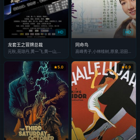
HD
HD
龙套王之冒牌总裁
同命鸟
元秋,苑琼丹,黄一飞,黄一山,石班瑜,李健仁,程东,张全蛋,林依轮,高进,陈炳强
高峰秀子,小林桂树,原泉,沼田曜一,草笛光子,加山雄三,藤原釜足,Jun Kond?,加藤武,河内桃子,根岸明美,荒木道子,南道郎,岛津雅彦,青木义朗,Keiko Chigusa,Mitsuko Hirakawa,一之宫敦子,Kyosuke It?,Masahiro It?
5.0
6.9