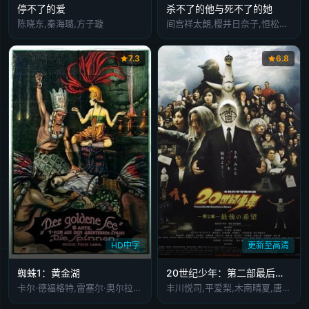
停不了的爱
杀不了的他与死不了的她
陈晓东,秦海璐,方子璇
间宫祥太朗,樱井日奈子,恒松祐里,堀田真由,箭内梦菜,优太朗,金子大地,中尾畅树,佐藤玲,佐津川爱美,森口瑶子
7.3
6.8
HD中字
更新至高清
蜘蛛1：黄金湖
20世纪少年：第二部最后的希望
卡尔·德福格特,雷塞尔·奥尔拉,格奥尔格·约翰
丰川悦司,平爱梨,木南晴夏,唐泽寿明,常盘贵子,香川照之,藤木直人,小日向文世,佐佐木藏之介,森山未来,古田新太,小池荣子