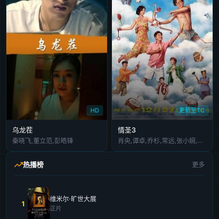
HD
更新至TC
乌龙茬
情圣3
秦晓飞,董立范,彭皓锋
肖央,谭卓,乔杉,常远,张小婉,代乐乐,艾伦,王成思,范湉湉,李思博,刘大锁,冯满,小沈阳,王迅,玛瑙
热播榜
更多
维米尔·旷世大展
1
正片