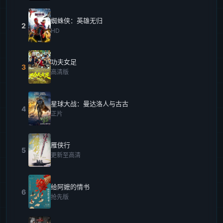
蜘蛛侠：英雄无归
2
HD
功夫女足
3
高清版
星球大战：曼达洛人与古古
4
正片
雁侠行
5
更新至高清
给阿嬷的情书
6
抢先版