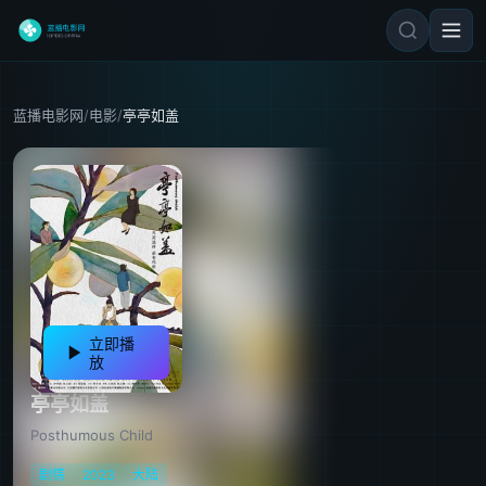
蓝播电影网
/
电影
/
亭亭如盖
立即播
放
亭亭如盖
Posthumous Child
剧情
2023
大陆