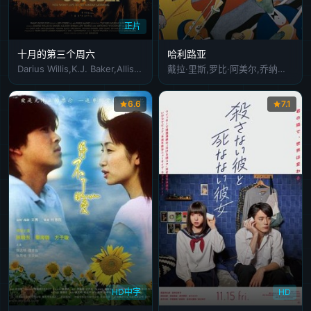
正片
十月的第三个周六
哈利路亚
Darius Willis,K.J. Baker,Allison Shrum
戴拉·里斯,罗比·阿美尔,乔纳森·斯卡弗,特瑞·欧奎恩,麦金利·弗里曼,格里芬·克莱弗兰德,布莱特·卡伦,乔什·克拉克,阿莉尔·凯贝尔,弗兰西丝·奥康纳,杰西·马丁,乔翰·厄布,佐伊·达奇,唐纳尔·罗格
6.6
7.1
HD中字
HD