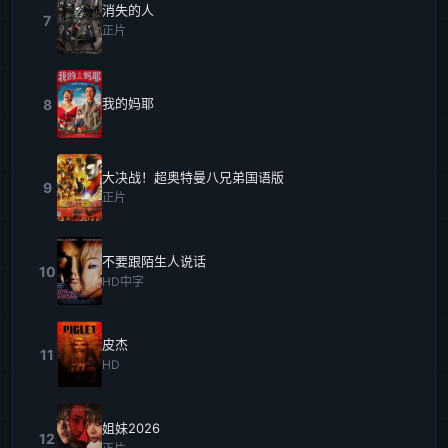
消失的人
7
正片
我的妈耶
8
大决战！超奥特曼八兄弟国语版
9
正片
不要跟陌生人说话
10
HD中字
皮杰
11
HD
姐妹2026
12