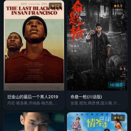
7.2
6.5
HD国语
旧金山的最后一个黑人2019
命悬一枪(川话版)
丹尼·格洛弗,乔纳森·梅杰斯,吉米·费尔斯
张晋,程怡,韩彦博,国义骞,宁桓宇,詹妮,唐文龙
4.0