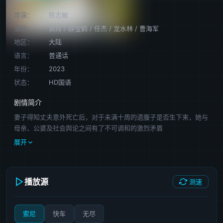
导演：
陈志敏
主演：
郭月
/
薛宝鹤
/
任杰
/
龙水林
/
曹海军
地区：
大陆
语言：
普通话
年份：
2023
状态：
HD国语
剧情简介
妻子得知丈夫意外死亡后，对于未满十周的遗腹子是否生下来，她与
母亲、公婆及社会舆论之间有了不可调和的激烈矛盾
展开
播放源
测速
索尼
快车
无尽