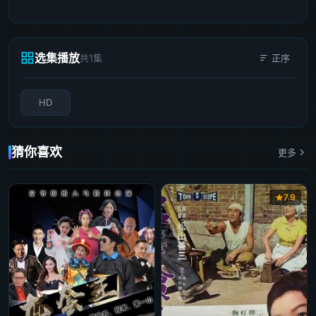
选集播放
共1集
正序
HD
猜你喜欢
更多
7.9