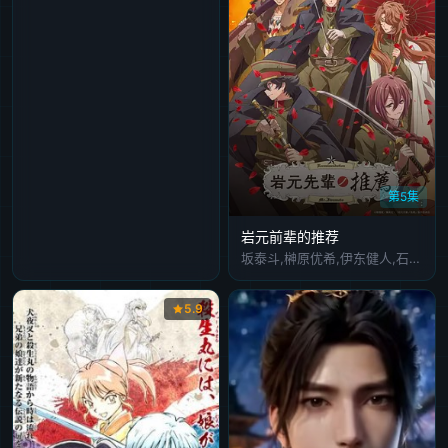
第5集
岩元前辈的推荐
坂泰斗,榊原优希,伊东健人,石田彰,福西胜也,永冢拓马,佐藤元,德留慎乃佑
5.9