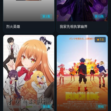
第3集
第19集
烈火英雄
我家先祖执掌幽界
7.5
第5集
完结