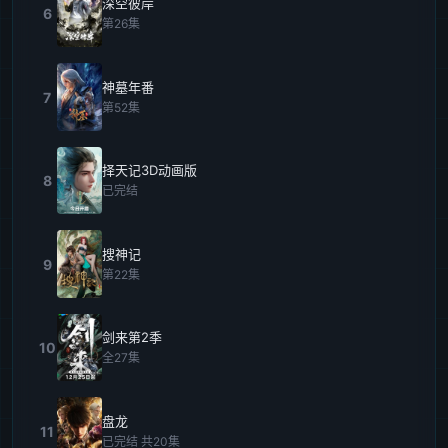
深空彼岸
6
第26集
神墓年番
7
第52集
择天记3D动画版
8
已完结
搜神记
9
第22集
剑来第2季
10
全27集
盘龙
11
已完结 共20集