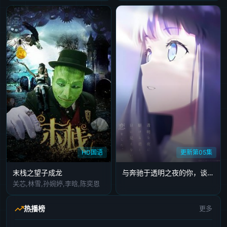
HD国语
更新第05集
末栈之望子成龙
与奔驰于透明之夜的你，谈一场看不见的恋爱。
关芯,林雪,孙婉婷,李晗,陈奕恩
热播榜
更多