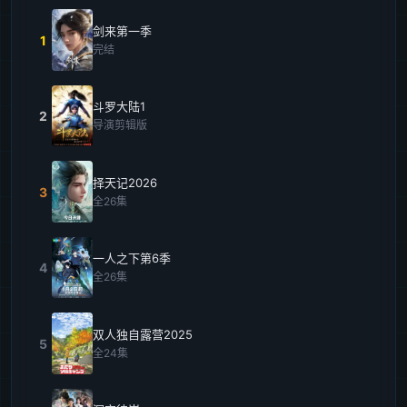
剑来第一季
1
完结
斗罗大陆1
2
导演剪辑版
择天记2026
3
全26集
一人之下第6季
4
全26集
双人独自露营2025
5
全24集