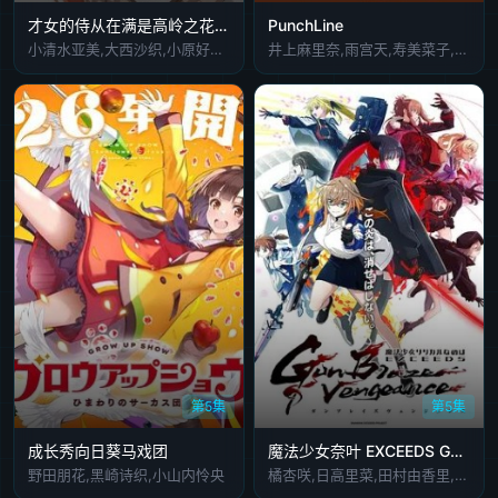
才女的侍从在满是高岭之花的贵族学校暗中照顾
PunchLine
小清水亚美,大西沙织,小原好美,上村祐翔,土屋李央
井上麻里奈,雨宫天,寿美菜子,钉宫理惠,户松遥,吉田有里,赤羽根健治
第5集
第5集
成长秀向日葵马戏团
魔法少女奈叶 EXCEEDS Gun Blaze Vengeance
野田朋花,黑崎诗织,小山内怜央
橘杏咲,日高里菜,田村由香里,水树奈奈,植田佳奈,结川麻希,寺川千春,小林爱香,伊藤彩沙,青木阳菜,绪方佑奈,佐藤聴成,野上尤加奈,上坂堇