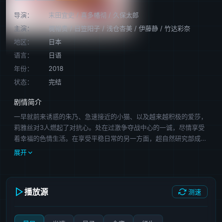
导演：
末田宜史
/
喜多幡彻
/
久保太郎
主演：
梶裕贵
/
日笠阳子
/
浅仓杏美
/
伊藤静
/
竹达彩奈
地区：
日本
语言：
日语
年份：
2018
状态：
完结
剧情简介
一早就前来诱惑的朱乃、急速接近的小猫、以及越来越积极的爱莎，
莉雅丝对3人燃起了对抗心。处在过激争夺战中心的一诚，尽情享受
着幸福的色情生活。在享受平稳日常的另一方面，超自然研究部成员
也逐步准备着与巴力家的排名游戏，以及一诚等人的修学旅行。修学
展开
旅行的目的地，是存在着不同神话体系的京都。一诚等人对观光充满
期待，但他们刚一到达就被卷入了祸之团一派与栖息于古都的妖怪们
之间的纠纷。一诚为了守护莉雅丝所爱的京都，而摸索新的“可能性”
播放源
测速
……。