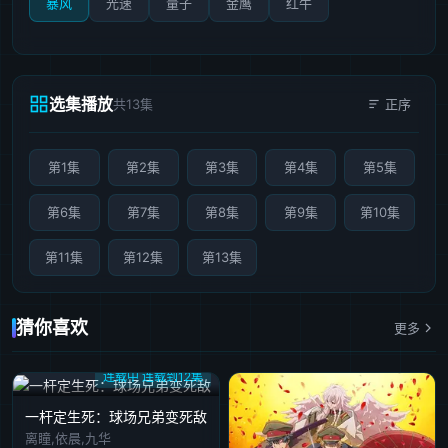
暴风
光速
量子
金鹰
红牛
选集播放
共13集
正序
第1集
第2集
第3集
第4集
第5集
第6集
第7集
第8集
第9集
第10集
第11集
第12集
第13集
猜你喜欢
更多
连载中 连载到12集
一杆定生死：球场兄弟变死敌
离瞳,依晨,九华