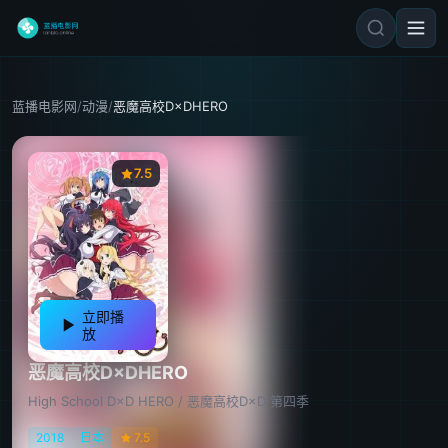
蓝播电影网
/
动漫
/
恶魔高校D×DHERO
7.5
立即播
放
恶魔高校D×DHERO
High School D×D HERO / 恶魔高校D×D 第四季
2018
日本
7.5