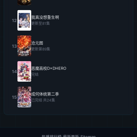
我真没想重生啊
12
更新至81集
沧元图
13
更新第89集
恶魔高校D×DHERO
14
完结
成何体统第二季
15
已完结 共24集
热播排行榜
|
最新更新
|
Sitemap