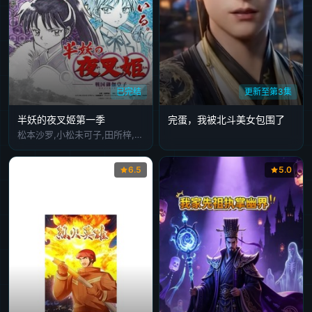
已完结
更新至第3集
半妖的夜叉姬第一季
完蛋，我被北斗美女包围了
松本沙罗,小松未可子,田所梓,木村良平,浦尾岳大,菲鲁兹·蓝
6.5
5.0