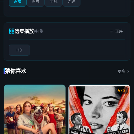
索尼
淘片
非凡
光速
选集播放
共1集
正序
HD
猜你喜欢
更多
7.2