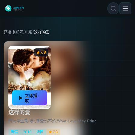
蓝播电影网
/
电影
/
这样的爱
7.9
立即播
放
这样的爱
情海浮生录(港),挚爱伤不起,What Love May Bring
剧情
2010
法国
7.9