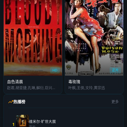
HD
正片
血色清晨
毒玫瑰
赵君,胡亚捷,孔琳,解衍,巨兴茂,路辉,王光权,龚朝晖
叶枫,王侠,文玲,黄宗迅
热播榜
更多
维米尔·旷世大展
1