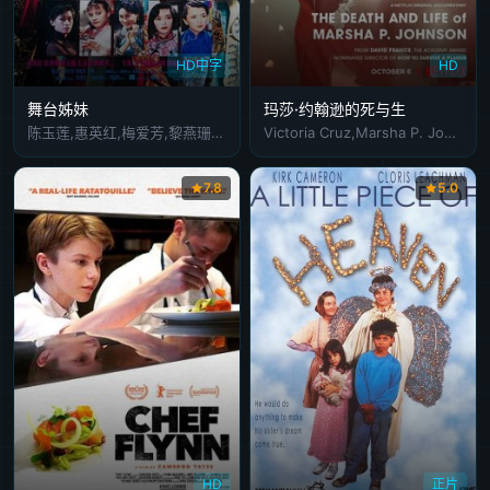
HD中字
HD
舞台姊妹
玛莎·约翰逊的死与生
陈玉莲,惠英红,梅爱芳,黎燕珊,王玉环,林正英,午马,刘兆铭,刘玉婷,刘芊蒂
Victoria Cruz,Marsha P. Johnson,Sylvia Rivera,泰勒·米德,Michael Baden,Vito Russo,Randolfe Wicker,Agosto Machado,Kitty Rotolo,Chelsea Goodwin,Pat Bumgardner,Mark Segal,Rusty Mae Moore,Coco Rodriguez,Robert Michaels
7.8
5.0
HD
正片