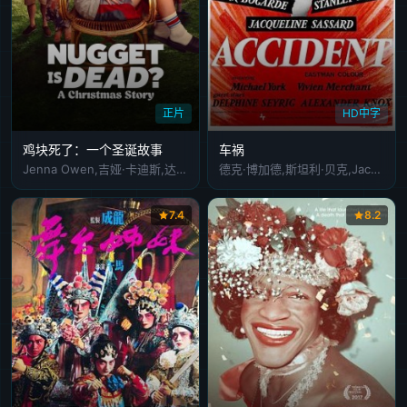
正片
HD中字
鸡块死了：一个圣诞故事
车祸
Jenna Owen,吉娅·卡迪斯,达米安·加维,Mandy McElhinney,Steve Rodgers,普里西拉·道伊西,Claude Jabbour,艾德·奥克森博尔德,Diana McLean,Alec Snow,塔拉·莫里斯,Lelong Hu,蒂里尔·莫拉,凯瑞·阿姆斯特朗,Alexei Toliopoulos,Lacey Mahony,Vic Zerbst
德克·博加德,斯坦利·贝克,Jacqueline,Sassard
7.4
8.2