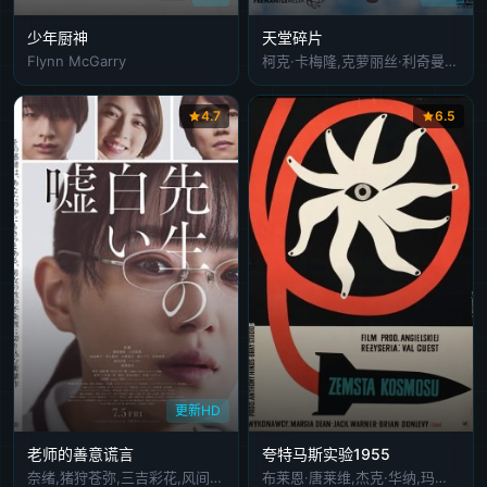
少年厨神
天堂碎片
Flynn McGarry
柯克·卡梅隆,克萝丽丝·利奇曼,珍妮·罗伯特森
4.7
6.5
更新HD
老师的善意谎言
夸特马斯实验1955
奈绪,猪狩苍弥,三吉彩花,风间俊介
布莱恩·唐莱维,杰克·华纳,玛吉娅·迪安,斯坦利·范比尔斯,莫里斯·考夫曼