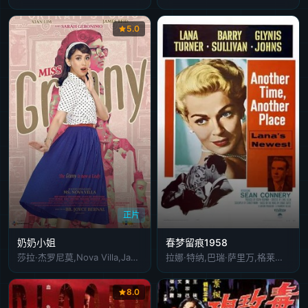
5.0
正片
奶奶小姐
春梦留痕1958
莎拉·杰罗尼莫,Nova Villa,James Reid,冼立呒,Boboy Garovillo,诺尼·布埃诺卡米诺,洛特·德·莱昂,Ataska Mercado,Kim Molina,Marissa Delgado,Danita Paner,Pio Balbuena,Kedebon Colim,安吉莉·芭雅妮,Jojit Lorenzo,玛拉·洛佩兹,Maricar Dela Fuente,Sam Concepcion
拉娜·特纳,巴瑞·萨里万,格莱妮丝·约翰斯
8.0