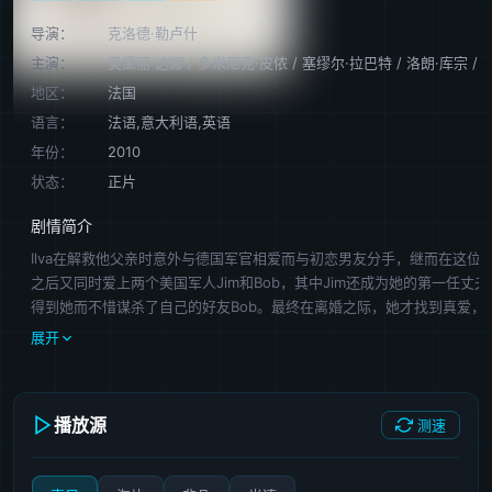
导演：
克洛德·勒卢什
主演：
奥黛丽·达娜
/
多米尼克·皮侬
/
塞缪尔·拉巴特
/
洛朗·库宗
/
地区：
法国
语言：
法语,意大利语,英语
年份：
2010
状态：
正片
剧情简介
Ilva在解救他父亲时意外与德国军官相爱而与初恋男友分手，继而在这位
之后又同时爱上两个美国军人Jim和Bob，其中Jim还成为她的第一任丈
得到她而不惜谋杀了自己的好友Bob。最终在离婚之际，她才找到真爱，
律师Simon。
展开
播放源
测速