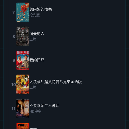
给阿嬷的情书
7
抢先版
消失的人
8
正片
我的妈耶
9
大决战！超奥特曼八兄弟国语版
10
正片
不要跟陌生人说话
11
HD中字