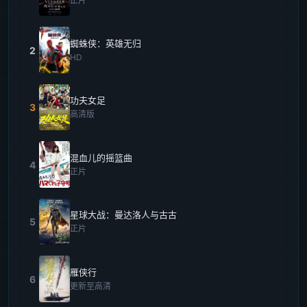
正片
蜘蛛侠：英雄无归
2
HD
功夫女足
3
高清版
混血儿的摇篮曲
4
正片
星球大战：曼达洛人与古古
5
正片
雁侠行
6
更新至高清