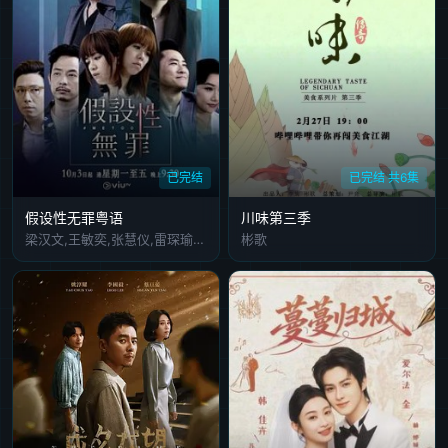
已完结
已完结 共6集
假设性无罪粤语
川味第三季
梁汉文,王敏奕,张慧仪,雷琛瑜,陈子丰,楼南光,陈俞希,许博文,邵仲衡,董敏莉,余逸思,李昭南,李建邦,李彩宁,英健朗,李亦乔,张满源,陈郁宪,杨英伟,赵啟岚
彬歌