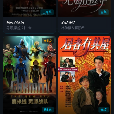
已完结
全集
暗夜心慌慌
心动违约
马可,梁超,刘一含
林佳棋＆解颜希
5.0
第8集
完结