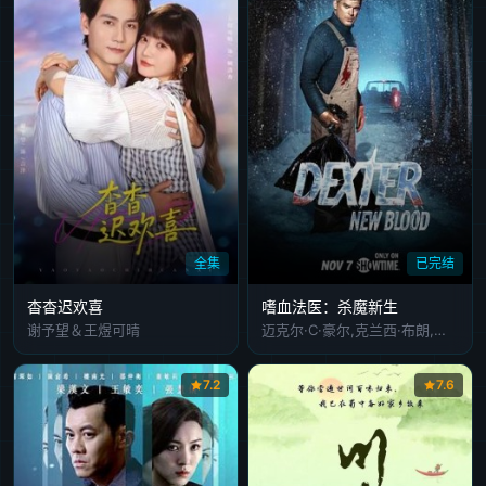
全集
已完结
杳杳迟欢喜
嗜血法医：杀魔新生
谢予望＆王煜可晴
迈克尔·C·豪尔,克兰西·布朗,约翰·利思戈,郑智麟,詹妮弗·卡朋特,茱莉亚·琼斯,约翰尼·斯奎娅,杰克·阿尔科特,阿拉诺·米勒,迈克尔·西里尔·克赖顿,大卫·马吉道夫,史蒂文·罗伯特森,Kevin,Pasdon,Katy,Sullivan,Charlie,Thurston,Michelle,Lulic,Michael,Malvesti
7.2
7.6