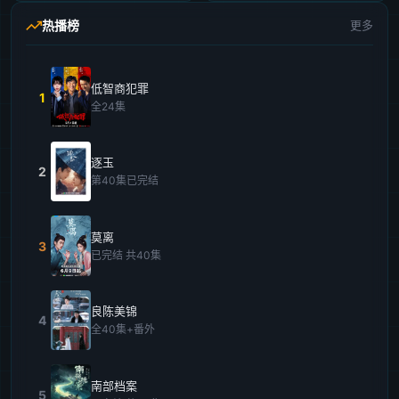
热播榜
更多
低智商犯罪
1
全24集
逐玉
2
第40集已完结
莫离
3
已完结 共40集
良陈美锦
4
全40集+番外
南部档案
5