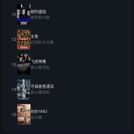
她的盛焰
11
更新第30集
主角
12
已完结 共48集
飞虎神鹰
13
第42集完结
守诚者普通话
14
第24集完结
你好1983
15
全36集