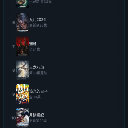
已完结 共33集
九门2026
6
更新至20集
翘楚
7
全24集
天龙八部
8
第50集完结
追光的日子
9
全30集
月鳞绮纪
10
更新第29集