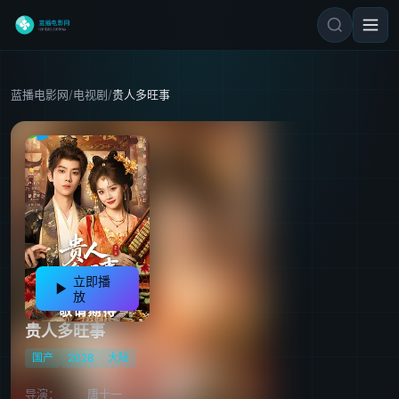
蓝播电影网
/
电视剧
/
贵人多旺事
立即播
放
贵人多旺事
国产
2028
大陆
导演：
唐十一