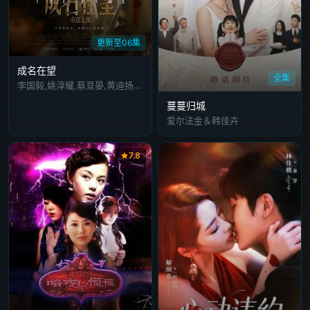
更新至06集
成名在望
全集
李国毅,姚淳耀,蔡亘晏,黄迪扬,黄采仪,龙天翔,乔瑟夫,吴言凜,黄惟,朱匀甄,段钧豪
蔓蔓归城
爱尔法金＆韩佳卉
7.8