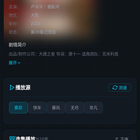
主演：
卢洋洋
/
潘毅鸿
地区：
大陆
年份：
2028
状态：
第26集已完结
剧情简介
出品/制作公司：大唐之星 导演：唐十一 选角团队：克米利恩
展开
播放源
测速
索尼
快车
暴风
无尽
非凡
选集播放
共26集
正序