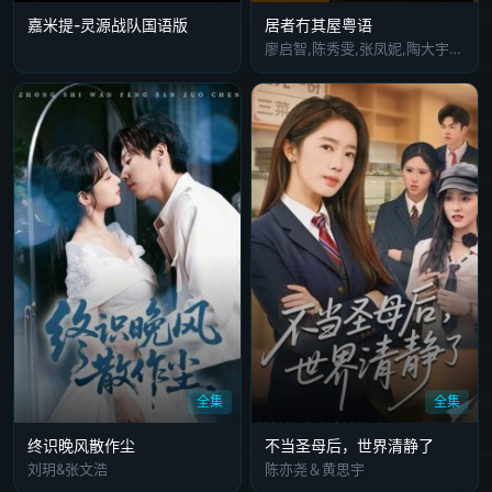
嘉米提-灵源战队国语版
居者冇其屋粤语
廖启智,陈秀雯,张凤妮,陶大宇,林保怡,王书麒,汤宝如
全集
全集
终识晚风散作尘
不当圣母后，世界清静了
刘玥&张文浩
陈亦尧＆黄思宇