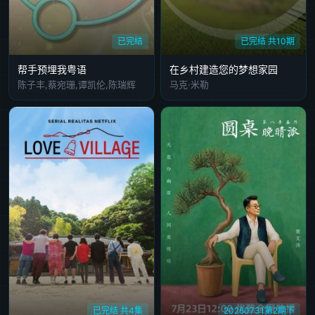
已完结
已完结 共10期
帮手预埋我粤语
在乡村建造您的梦想家园
陈子丰,蔡宛珊,谭凯伦,陈瑞辉
马克·米勒
已完结 共4集
20260731第2期下