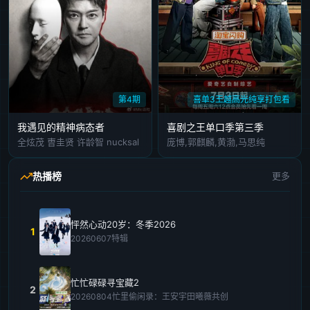
第4期
喜单3王越高光纯享打包看
我遇见的精神病态者
喜剧之王单口季第三季
全炫茂 曺圭贤 许龄智 nucksal
庞博,郭麒麟,黄渤,马思纯
热播榜
更多
怦然心动20岁：冬季2026
1
20260607特辑
忙忙碌碌寻宝藏2
2
20260804忙里偷闲录：王安宇田曦薇共创