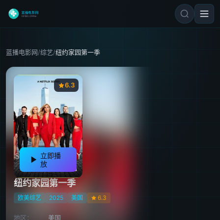
蓝播电影网
/
综艺
/
纽约家园第一季
6.3
立即播
放
纽约家园第一季
欧美综艺
2025
美国
6.3
地区：
美国