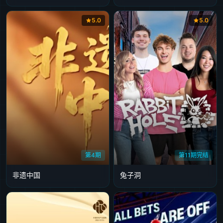
5.0
5.0
第4期
第11期完结
非遗中国
兔子洞