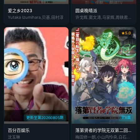
爱之乡2023
圆桌晚晴派
Yutaka Izumihara,贝基,田村淳
许戈辉,窦文涛,马家辉,周轶君,胡泳,景军
5.0
更新至第20260805期
第6集
百分百娱乐
落第贤者的学院无双第二回转生
沈玉琳
梅田修一朗,小山内怜央,白石晴香,加藤英美里,平川大辅,东地宏树,福原绫香