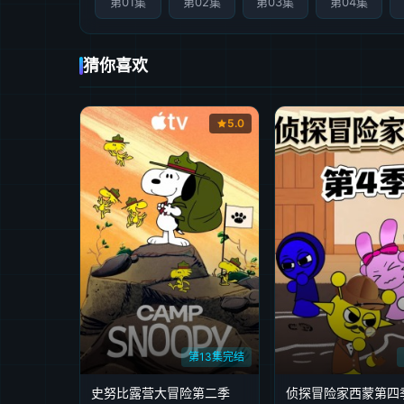
第01集
第02集
第03集
第04集
猜你喜欢
5.0
第13集完结
史努比露营大冒险第二季
侦探冒险家西蒙第四