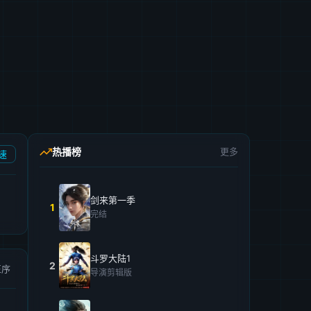
热播榜
更多
速
剑来第一季
1
完结
斗罗大陆1
2
正序
导演剪辑版