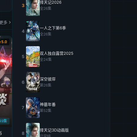
择天记2026
3
全26集
更多
一人之下第6季
4
全26集
5.0
双人独自露营2025
5
全24集
深空彼岸
6
第26集
神墓年番
7
第52集
49集
择天记3D动画版
8
币
已完结