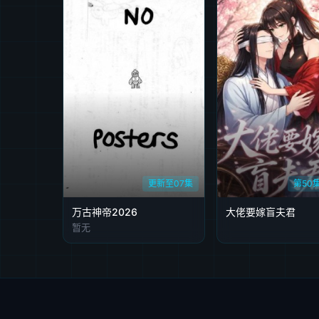
更新至07集
第50
万古神帝2026
大佬要嫁盲夫君
暂无