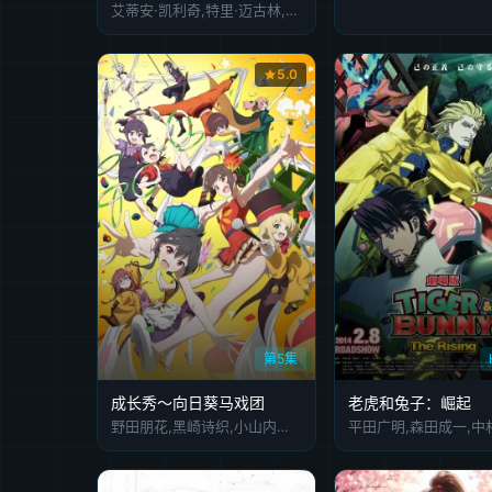
艾蒂安·凯利奇,特里·迈古林,罗伯特·丁克勒,Caleb Bellavance,Molly Lewis,海蒂·克拉格滕,Malia Cea,伊莎贝拉·利奥,Lexi Perri,Cash Martin,怀亚特·怀特,吕西安·邓肯-里德,塞恩·库伦,朱莉·勒米厄,David Berni
5.0
第5集
成长秀～向日葵马戏团
老虎和兔子：崛起
野田朋花,黑崎诗织,小山内怜央,安堂奈奈子,楠木灯,夏吉优子,镰仓有那,岩桥由佳,茅野爱衣,钉宫理惠