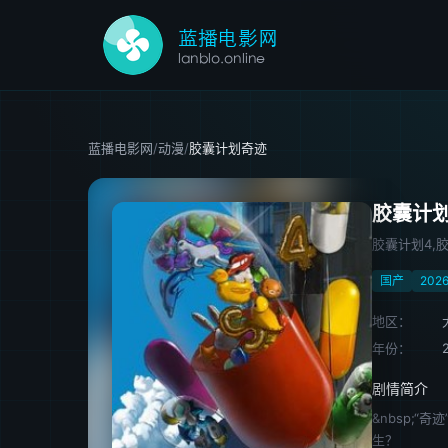
蓝播电影网
/
动漫
/
胶囊计划奇迹
胶囊计
胶囊计划4,
国产
202
地区：
年份：
剧情简介
&nbsp;
生？