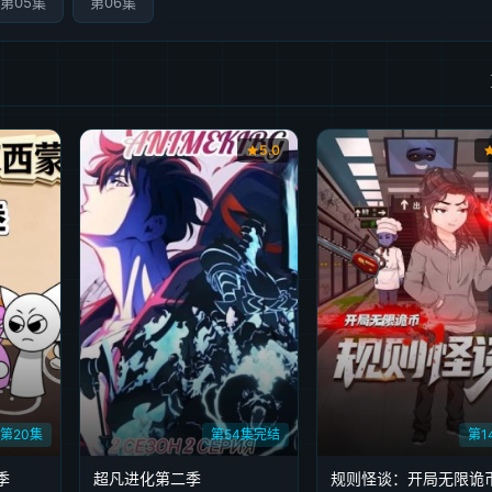
第05集
第06集
5.0
第20集
第54集完结
第1
季
超凡进化第二季
规则怪谈：开局无限诡