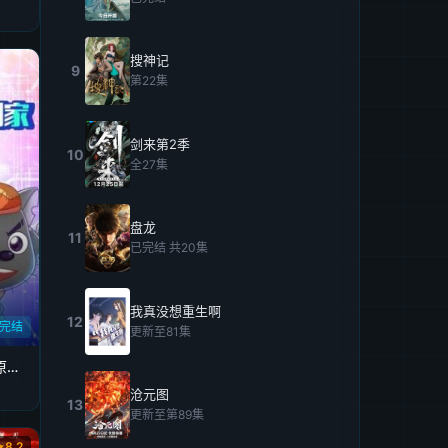
搜神记
9
第22集
剑来第2季
10
全27集
盘龙
11
已完结 共20集
我真没想重生啊
12
完结
更新至81集
喜羊羊与灰太狼青青草原发明家
沧元图
13
更新至第89集
8.2