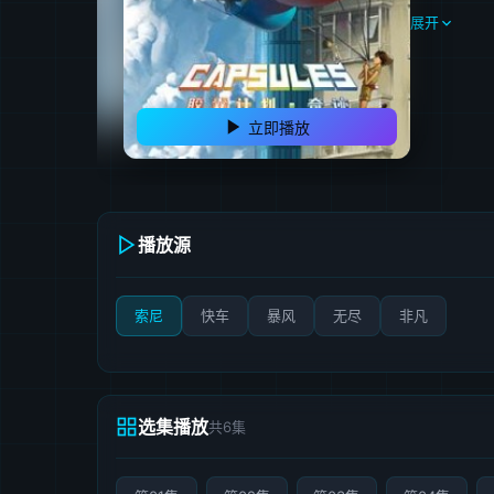
展开
立即播放
播放源
索尼
快车
暴风
无尽
非凡
选集播放
共6集