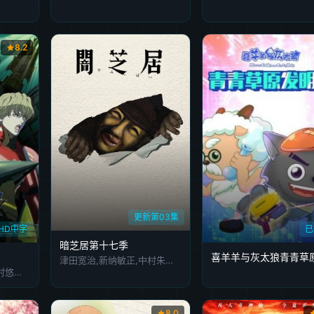
8.2
更新第03集
HD中字
已
暗芝居第十七季
津田宽治,新纳敏正,中村朱里,篠田谅,土屋咲登子
平田广明,森田成一,中村悠一,寿美菜子,游佐浩二,津田健次郎,冈本信彦
8.0