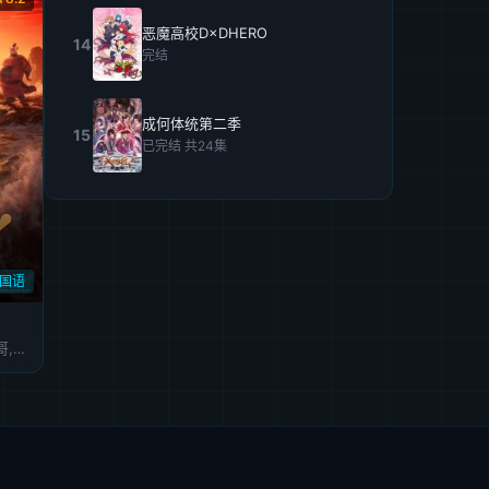
恶魔高校D×DHERO
14
完结
成何体统第二季
15
已完结 共24集
C国语
陈浩,李绍哲,立冬,果子哥哥,董天弋,喻鹏力,黄豫硕,张运气,邓先森,曹知善,囧森瑟夫,零柒,韩雨泽,张天宇,张稷,良生