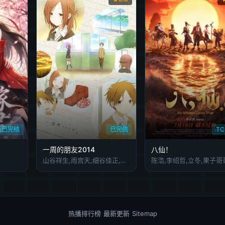
集已完结
已完结
T
一周的朋友2014
八仙！
山谷祥生,雨宫天,细谷佳正,大久保瑠美,中原麻衣,间岛淳司,浅沼晋太郎
热播排行榜
|
最新更新
|
Sitemap