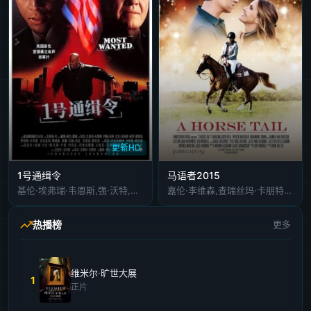
更新HD
1号通缉令
马语者2015
基伦·埃弗瑞·韦恩斯,强·沃特,吉尔·亨内斯,保罗·索维诺,罗伯特·考普
嘉伦·李维森,查瑞丝玛·卡朋特,帕特里克·茂顿
热播榜
更多
维米尔·旷世大展
1
正片