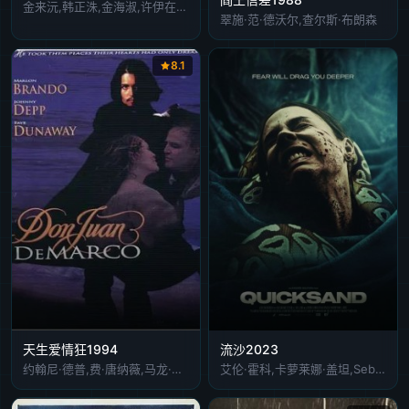
金来沅,韩正洙,金海淑,许伊在,金秉玉
翠施·范·德沃尔,查尔斯·布朗森
8.1
天生爱情狂1994
流沙2023
约翰尼·德普,费·唐纳薇,马龙·白兰度,热拉尔丁娜·帕亚
艾伦·霍科,卡萝莱娜·盖坦,Sebastian Eslava