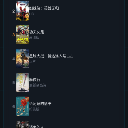
蜘蛛侠：英雄无归
2
HD
功夫女足
3
高清版
星球大战：曼达洛人与古古
4
正片
雁侠行
5
更新至高清
给阿嬷的情书
6
抢先版
消失的人