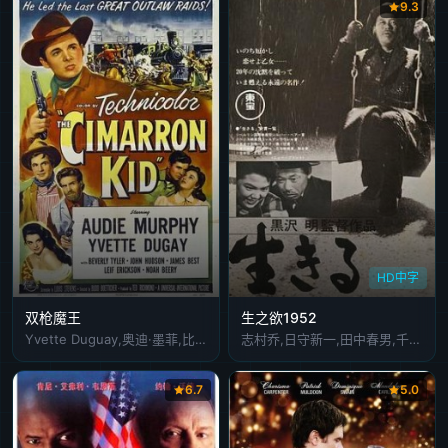
9.3
HD中字
双枪魔王
生之欲1952
Yvette Duguay,奥迪·墨菲,比弗莉·泰勒,詹姆斯·贝斯特
志村乔,日守新一,田中春男,千秋实,小田切美喜,左卜全,山田巳之助,藤原釜足,小堀诚,金子信雄,中村伸郎,渡边笃,木村功,清水将夫,伊藤雄之助,浦边粂子,三好荣子,本间文子,丹阿弥谷津子,菅井琴,南美江,阿部九州男,永井智雄,宫口精二,加东大介,稻垣三郎,村上冬树,青野平义,小川虎之助,深见泰三,长滨藤夫,谷晃,市村俊幸,夏木顺平,堺左千夫
6.7
5.0