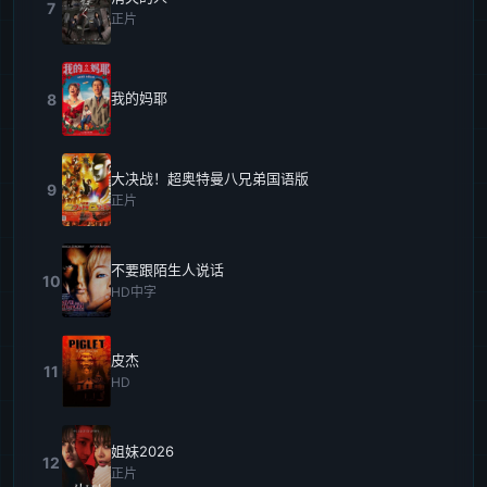
7
正片
我的妈耶
8
大决战！超奥特曼八兄弟国语版
9
正片
不要跟陌生人说话
10
HD中字
皮杰
11
HD
姐妹2026
12
正片