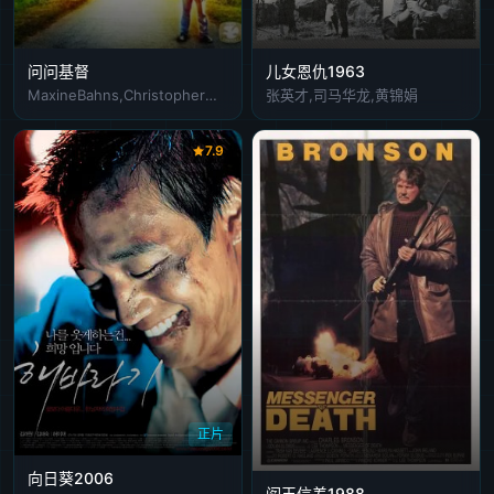
问问基督
儿女恩仇1963
MaxineBahns,ChristopherMaleki
张英才,司马华龙,黄锦娟
7.9
正片
向日葵2006
阎王信差1988