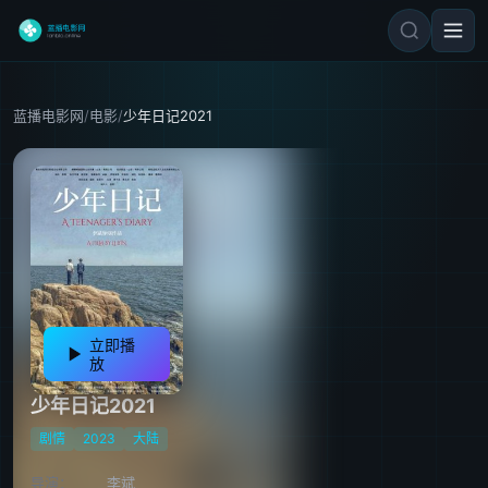
蓝播电影网
/
电影
/
少年日记2021
立即播
放
少年日记2021
剧情
2023
大陆
导演：
李斌