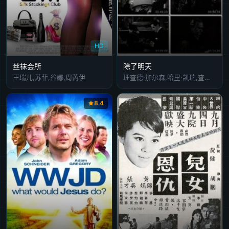
HD
丝袜会所
除了明天
王瑞儿,苏菲,谷娜,周芮伊
理查德·加尔森,哈里·凯瑞,查尔斯·温宁格,玛丽亚·彭斯卡娅
8.4