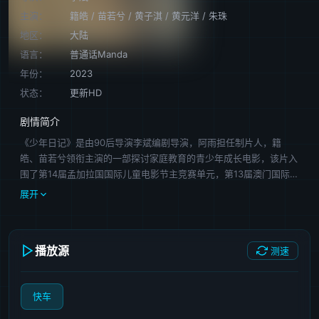
主演：
籍皓
/
苗若兮
/
黄子淇
/
黄元洋
/
朱珠
地区：
大陆
语言：
普通话Manda
年份：
2023
状态：
更新HD
剧情简介
《少年日记》是由90后导演李斌编剧导演，阿雨担任制片人，籍
皓、苗若兮领衔主演的一部探讨家庭教育的青少年成长电影，该片入
围了第14届孟加拉国国际儿童电影节主竞赛单元，第13届澳门国际电
影节主竞赛单元等多个国际影展并获奖。 坏学生余铭成长于单亲
展开
家庭，身为外卖员的父亲经常对他实施家暴，妹妹小扣子是他的精神
依靠。小扣子对于“自己是从哪里来的”有着奇怪的误解，保守的父亲
对女儿的性教育难以启齿。余铭送给小扣子一本《儿童性教育手
播放源
测速
册》，却被父亲发现，迎接他的又是一顿拳打脚踢。 然而，一次
意外事件将这个家庭卷入残酷的漩涡中：小扣子在独自放学回家的路
上，竟然遭到恋童癖的袭击！ 在一个看似平静的夜晚，余铭悄悄
快车
跟踪举止怪异的父亲，意外目睹了父亲杀死恋童癖的过程，他在离开
时却不小心被父亲发现……