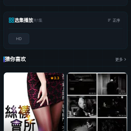
选集播放
共1集
正序
HD
猜你喜欢
更多
3.3