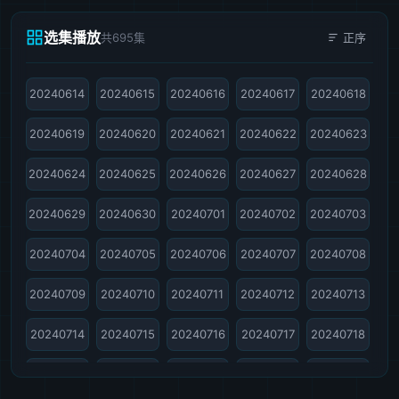
选集播放
共695集
正序
20240614
20240615
20240616
20240617
20240618
20240619
20240620
20240621
20240622
20240623
20240624
20240625
20240626
20240627
20240628
20240629
20240630
20240701
20240702
20240703
20240704
20240705
20240706
20240707
20240708
20240709
20240710
20240711
20240712
20240713
20240714
20240715
20240716
20240717
20240718
20240719
20240720
20240722
20240723
20240724