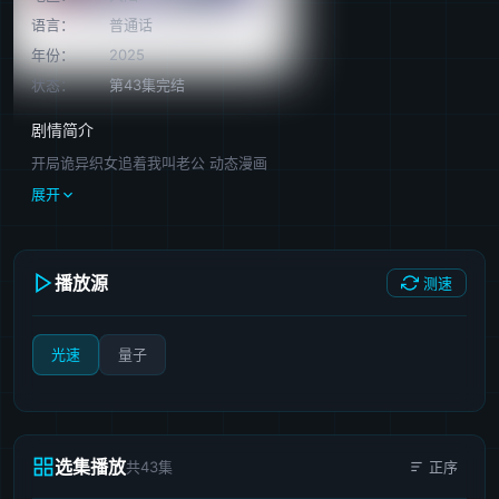
语言：
普通话
年份：
2025
状态：
第43集完结
剧情简介
开局诡异织女追着我叫老公 动态漫画
展开
播放源
测速
光速
量子
选集播放
共43集
正序