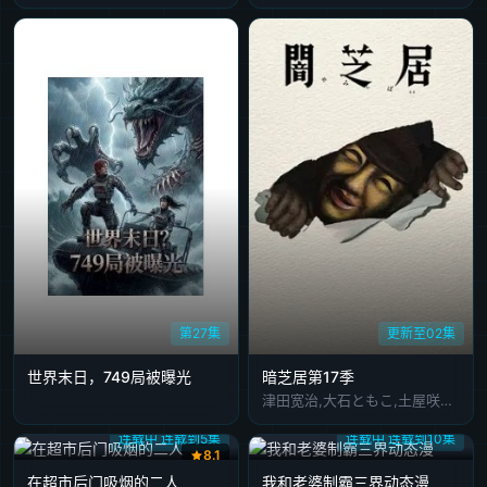
第27集
更新至02集
世界末日，749局被曝光
暗芝居第17季
津田宽治,大石ともこ,土屋咲登子,篠田谅,白川礼,新纳敏正,三宅美羽,中村朱里,山根馅,五郎丸莉菜,花谷聪亮,拓也,翔司
连载中 连载到5集
连载中 连载到10集
8.1
在超市后门吸烟的二人
我和老婆制霸三界动态漫