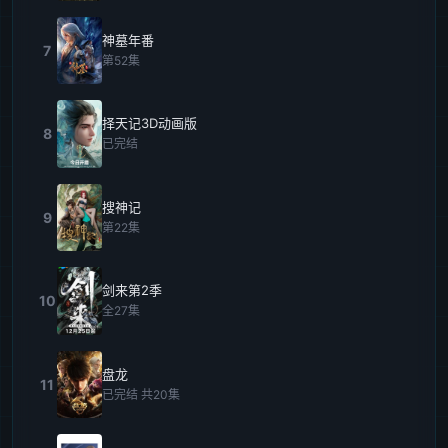
神墓年番
7
第52集
择天记3D动画版
8
已完结
搜神记
9
第22集
剑来第2季
10
全27集
盘龙
11
已完结 共20集