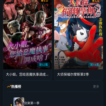
5.0
5.0
第52集
第14集
大小姐，您给恶魔执事调成啥了
大侦探福尔摩斯第2季
热播榜
更多
剑来第一季
1