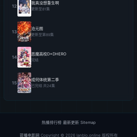
我真没想重生啊
12
更新至81集
沧元图
13
更新至第89集
恶魔高校D×DHERO
14
完结
成何体统第二季
15
已完结 共24集
热播排行榜
|
最新更新
|
Sitemap
蓝播电影网
Copyright © 2026
lanblo.online
版权所有