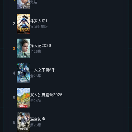
完结
斗罗大陆1
2
导演剪辑版
择天记2026
3
全26集
一人之下第6季
4
全26集
双人独自露营2025
5
全24集
深空彼岸
6
第26集