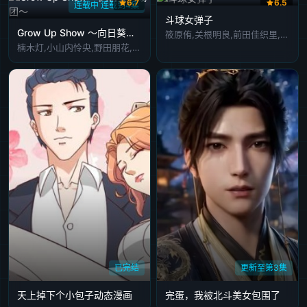
6.7
6.5
连载中 连载到4集
斗球女弹子
Grow Up Show ～向日葵马戏团～
筱原侑,关根明良,前田佳织里,大地叶,中山真奈花
楠木灯,小山内怜央,野田朋花,黑崎诗织,安堂奈奈子
已完结
更新至第3集
天上掉下个小包子动态漫画
完蛋，我被北斗美女包围了