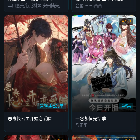
丰口惠美,行成桃姬,安田陆矢,佐藤拓也,星希成奏
金星,三三,西西
5.0
第50集已完结
第5集
恶毒长公主开始恋爱脑
​一念永恒完结季
马正阳