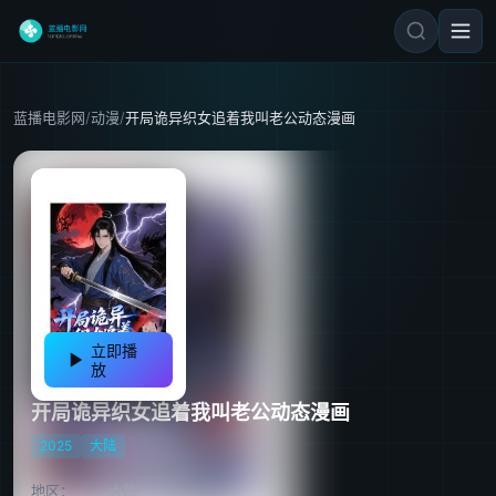
蓝播电影网
/
动漫
/
开局诡异织女追着我叫老公动态漫画
立即播
放
开局诡异织女追着我叫老公动态漫画
2025
大陆
地区：
大陆