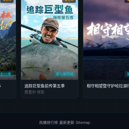
全05集
第12期完结
5
追踪巨型鱼前传第五季
相守相望暨守护哈拉湖
西里尔·肖凯
热播排行榜
|
最新更新
|
Sitemap