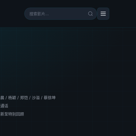
李晨
/
杨颖
/
郑恺
/
沙溢
/
蔡徐坤
普通话
更新至特别回顾