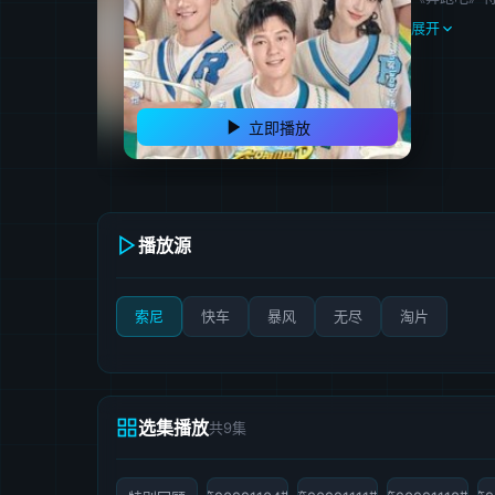
展开
立即播放
播放源
索尼
快车
暴风
无尽
淘片
选集播放
共9集