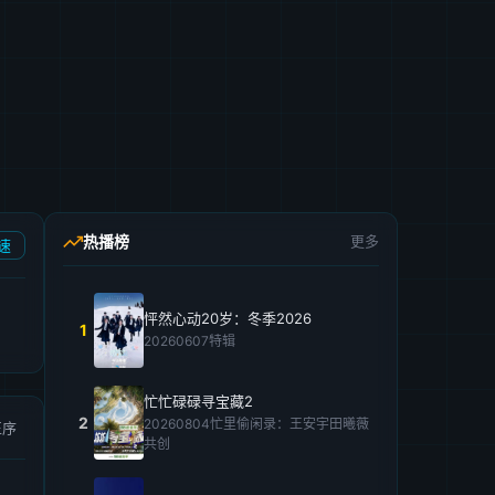
热播榜
更多
速
怦然心动20岁：冬季2026
1
20260607特辑
忙忙碌碌寻宝藏2
2
20260804忙里偷闲录：王安宇田曦薇
正序
共创