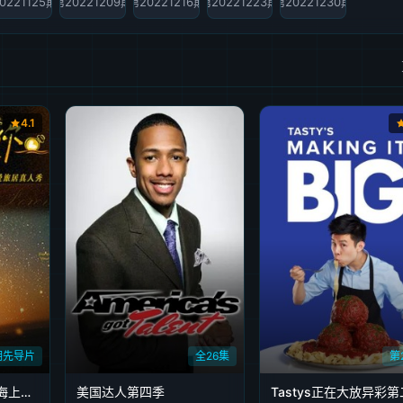
0221125期
第20221209期
第20221216期
第20221223期
第20221230期
4.1
2期先导片
全26集
第
日落时分说爱你爱在海上日出时
美国达人第四季
Tastys正在大放异彩