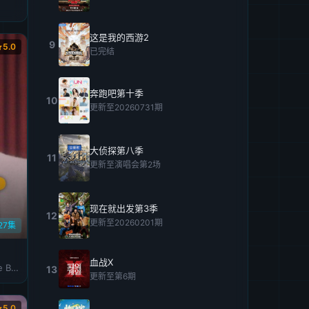
这是我的西游2
9
5.0
已完结
奔跑吧第十季
10
更新至20260731期
大侦探第八季
11
更新至演唱会第2场
现在就出发第3季
12
更新至20260201期
27集
血战X
Evan Ross Katz,Michelle Buteau,Rachel Bloom
13
更新至第6期
5.0