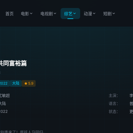
首页
电影
电视剧
综艺
动漫
短剧
共同富裕篇
季
2022
大陆
5.9
尤敏超
主演：
大陆
语言：
2022
状态：
特别季来了！原班人马回归。