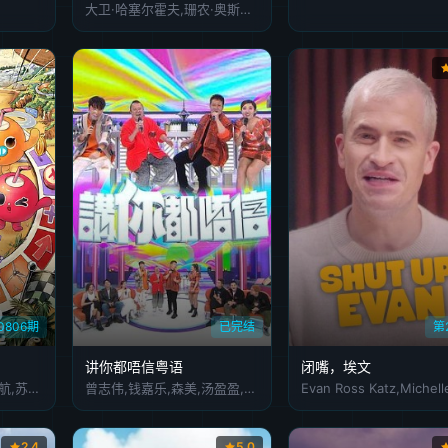
大卫·哈塞尔霍夫,珊农·奥斯博内,皮尔斯·摩根
0806期
已完结
第
讲你都唔信粤语
闭嘴，埃文
朱志鑫,张泽禹,张极,左航,苏新皓,陆虎,李飞,阎鹤祥
曾志伟,钱嘉乐,森美,汤盈盈,方力申,林子聪,张达明,卢海鹏
2.4
5.0