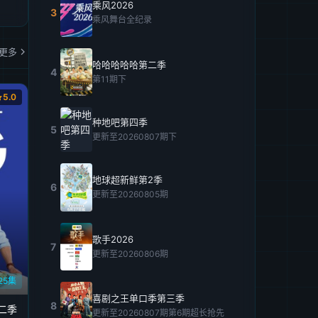
乘风2026
3
乘风舞台全纪录
更多
哈哈哈哈哈第二季
4
第11期下
5.0
种地吧第四季
5
更新至20260807期下
地球超新鲜第2季
6
更新至20260805期
歌手2026
7
更新至20260806期
25集
喜剧之王单口季第三季
8
第二季
更新至20260807期第6期超长抢先