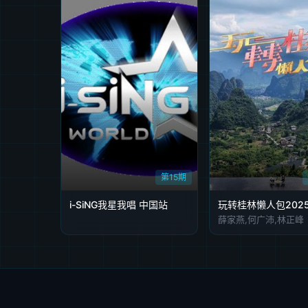
第15期
i-SiNG我星我唱 中国站
玩转桂林懒人包202
薛家燕,何广沛,林正峰