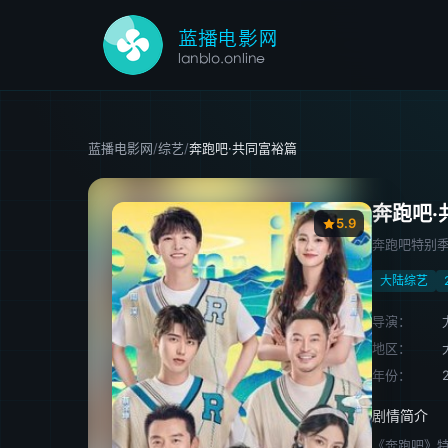
蓝播电影网
/
综艺
/
奔跑吧·共同富裕篇
奔跑吧·
5.9
奔跑吧特别
大陆综艺
导演：
地区：
年份：
剧情简介
《奔跑吧》