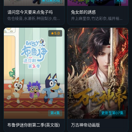
第12集完结
完结
请问您今天要来点兔子吗
兔女郎的誘惑
佐仓绫音,水濑祈,种田梨沙,佐藤聪美,内田真礼,德井青空,村川梨衣,早见沙织,清川元梦,速水奖
井上麻里奈,竹达彩奈,福井裕佳梨,日笠阳子
5.0
第4集
更新至第07集
布鲁伊迷你剧第二季(英文版)
万古神帝动画版