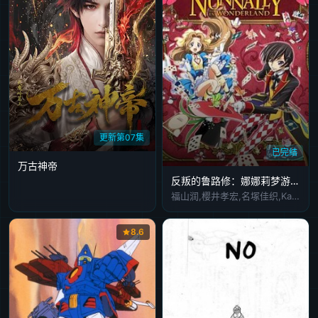
更新第07集
已完结
万古神帝
反叛的鲁路修：娜娜莉梦游仙境
福山润,樱井孝宏,名塚佳织,Kaori,Nazuka
8.6