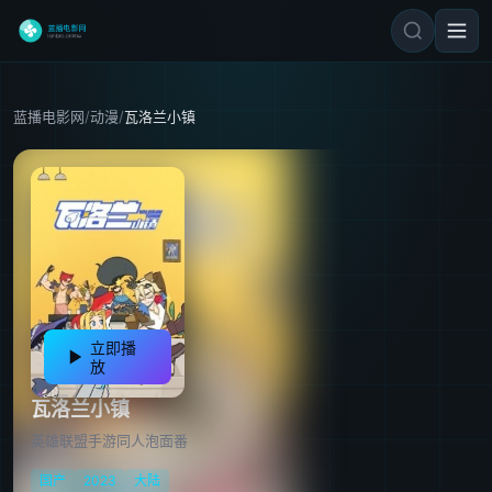
蓝播电影网
/
动漫
/
瓦洛兰小镇
立即播
放
瓦洛兰小镇
英雄联盟手游同人泡面番
国产
2023
大陆