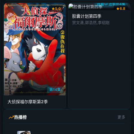
连载中 连载到4集
5.0
6.8
胶囊计划第四季
贺文潇,郭浩然,李绍刚
第14集
大侦探福尔摩斯第2季
热播榜
更多