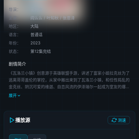
导演：
王利文
主演：
阎么么
/
叶知秋
/
张恩泽
地区：
大陆
语言：
普通话
年份：
2023
状态：
第12集完结
剧情简介
《瓦洛兰小镇》创意源于英雄联盟手游，讲述了富家小姐拉克丝为了
逃离哥哥盖伦的掌控，从家中搬出来到了瓦洛兰小镇，和任性捣乱的
金克丝、阴沉可爱的维迦、自恋风流的伊泽瑞尔一起成为室友的爆笑
日常故事。
展开
播放源
测速