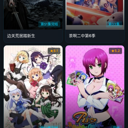
第51集完结
第03集
边关荒居踏新生
茶啊二中第6季
8.1
5.2