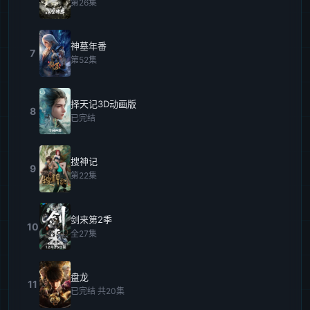
第26集
神墓年番
7
第52集
择天记3D动画版
8
已完结
搜神记
9
第22集
剑来第2季
10
全27集
盘龙
11
已完结 共20集