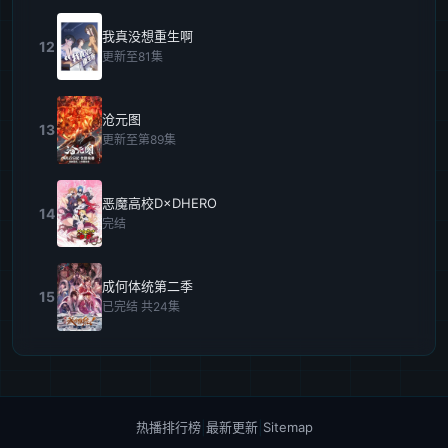
我真没想重生啊
12
更新至81集
沧元图
13
更新至第89集
恶魔高校D×DHERO
14
完结
成何体统第二季
15
已完结 共24集
热播排行榜
|
最新更新
|
Sitemap