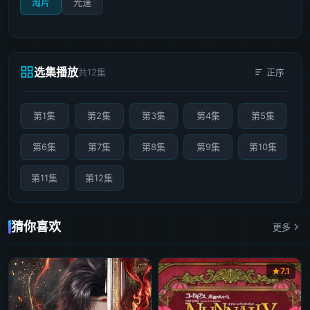
淘片
光速
选集播放
共12集
正序
第1集
第2集
第3集
第4集
第5集
第6集
第7集
第8集
第9集
第10集
第11集
第12集
猜你喜欢
更多
7.1