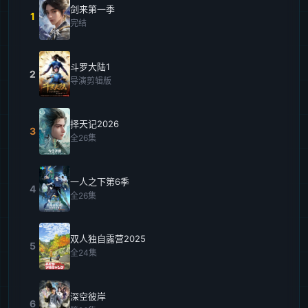
剑来第一季
1
完结
斗罗大陆1
2
导演剪辑版
择天记2026
3
全26集
一人之下第6季
4
全26集
双人独自露营2025
5
全24集
深空彼岸
6