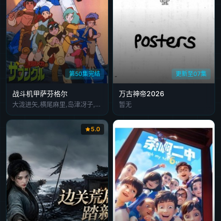
第50集完结
更新至07集
战斗机甲萨芬格尔
万古神帝2026
大泷进矢,横尾麻里,岛津冴子,古川登志夫,山下启介,鳕子,二又一成,银河万丈,盐泽兼人,广森信吾,森功至
暂无
5.0