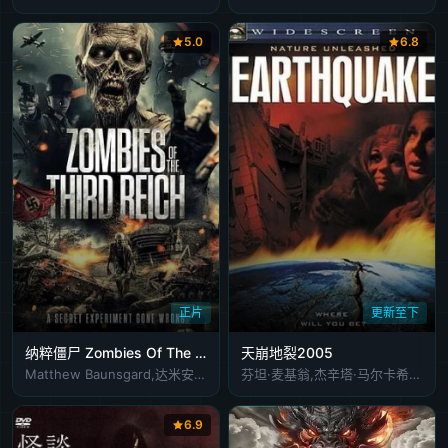
5.0
6.8
正片
更新至下
纳粹僵尸 Zombies Of The Third Reich
天崩地裂2005
Matthew Baunsgard,达米安·罗扎内克,Ellis J. Wells,Richard Kovacs,Zach Devereux
芬坦·麦基翁,杰辛塔·马尔卡希,迈克尔·泽尔尼克
6.9