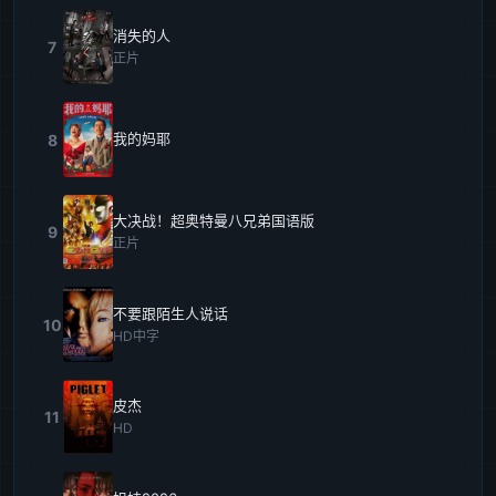
消失的人
7
正片
我的妈耶
8
大决战！超奥特曼八兄弟国语版
9
正片
不要跟陌生人说话
10
HD中字
皮杰
11
HD