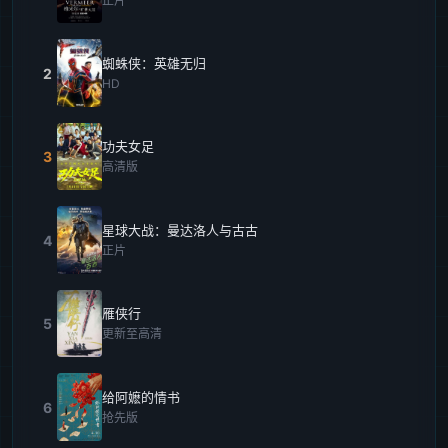
正片
蜘蛛侠：英雄无归
2
HD
功夫女足
3
高清版
星球大战：曼达洛人与古古
4
正片
雁侠行
5
更新至高清
给阿嬷的情书
6
抢先版