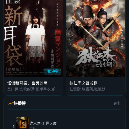
HD中字
怪谈新耳袋：幽灵公寓
狄仁杰之督龙锏
黑川芽以,吹越满,根岸季衣,前田绫花,细田善彦
杜奕衡,张雪菡,张珹朗
热播榜
更多
维米尔·旷世大展
1