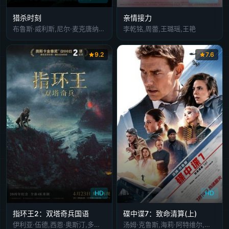
猎杀时刻
亲情接力
布鲁斯·威利斯,尼尔·麦克唐纳,特雷弗·格雷茨基,Megan,Peta,Hill,科里·拉奇
李乾铭,周蕾,王璐瑶,王艳
9.2
7.6
HD
HD
指环王2：双塔奇兵国语
碟中谍7：致命清算(上)
伊利亚·伍德,西恩·奥斯汀,多米尼克·莫纳汉,奥兰多·布鲁姆,维果·莫腾森,伊恩·麦克莱恩,凯特·布兰切特,比利·博伊德,杰德·布罗菲,丽芙·泰勒,安迪·瑟金斯,米兰达·奥图,雨果·维文,布拉德·道里夫,卡卢姆·吉廷斯,伯纳德·希尔,布鲁斯·霍普金斯,克里斯托弗·李,纳撒尼尔·利斯,罗宾·马尔科姆,约翰·贝西,萨拉·贝克,克雷格·帕克,布鲁斯·菲利普斯,Robert Pollock,约翰·瑞斯-戴维斯,奥利维亚·田內,卡尔·厄本,史蒂芬·乌瑞,大卫·文翰,菲利普·格里夫,肖恩·宾,约翰·诺贝尔,Jarl
汤姆·克鲁斯,海莉·阿特维尔,文·瑞姆斯,西蒙·佩吉,丽贝卡·弗格森,凡妮莎·柯比,埃塞·莫拉雷斯,庞·克莱门捷夫,亨利·科泽尼,谢伊·惠格姆,格雷格·泰山·戴维斯,费雷德里克·施密特,玛蕾拉·嘉里加,加利·艾尔维斯,查尔斯·帕内尔,马克·加蒂斯,因迪拉·瓦玛,罗伯·德兰尼,马辛·多洛辛斯基,扎哈利·巴哈罗夫,阿德里安·布薛特,安东尼奥·巴斯托夫,约阿希姆·乔巴努,罗伯特·卢凯,克里斯托弗·西埃雷夫,安德烈·斯卡杜齐奥,巴纳比·凯,格洛里亚·奥比安约,多洛提娅·托列娃,张茵,费卡尔·阿托古,加埃塔诺·布鲁