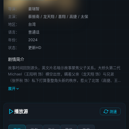
导演：
姜瑞智
主演：
蔡振南
/
龙天翔
/
喜翔
/
高捷
/
太保
地区：
台湾
语言：
普通话
年份：
2024
状态：
更新HD
剧情简介
故事时间回到源头，英文片名暗示故事聚焦父子关系。大桥头第二代
Michael（王阳明 饰）横空出世，瞒着父亲（龙天翔 饰）与兄弟
（张怀秋 饰）私下打算重整角头新的秩序，惹火了北馆（高捷、王
识贤）、顶庄（蔡振南、孙鹏）、北城（太保 饰）共同对抗，四方
展开
角头正式开战。
播放源
测速