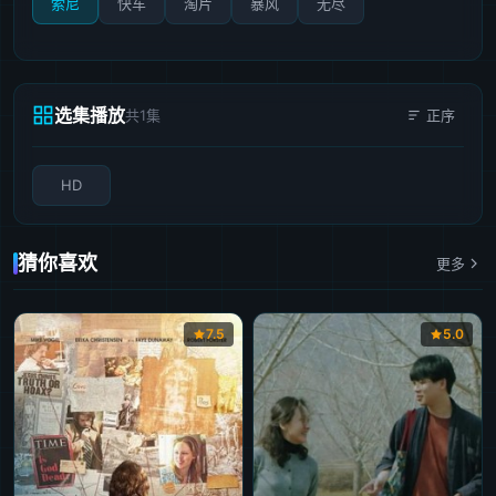
索尼
快车
淘片
暴风
无尽
选集播放
共1集
正序
HD
猜你喜欢
更多
7.5
5.0