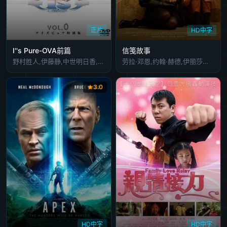
正片
HD中字
I''s Pure-OVA前篇
信笺故事
野村胜人,伊藤静,中世明日香,后藤邑子,铃木菜穗子,门胁舞以,胜生真沙子,汤屋敦子,诸角宪一,小伏伸之,成濑诚,江川央生
劳拉·邓恩,约翰·赫德,伊丽莎白·德比茨基,科曼,艾伦·伯斯汀,弗兰西丝·康罗伊,杰森·雷特,劳拉·爱伦,伊莎贝尔·内利瑟,伊莎贝拉·阿玛拉,切尔西·阿尔登,马修·劳奇,贾克琳·弗莱明,蒂娜·帕克,乔迪·朗,诺亚·罗麦克斯,艾米莉·桑迪弗,斯科特·武田,索姆·毕绍普斯
3.0
HD中字
HD中字