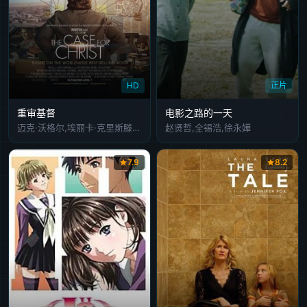
HD
正片
重审基督
电影之路的一天
迈克·沃格尔,埃丽卡·克里斯滕森,费·唐纳薇,罗伯特·福斯特,弗兰基·费森,L·斯科特·卡德维尔,迈克·普涅夫斯基,凯文·塞兹摩尔,汤姆·诺维茨基,罗斯·布莱克维尔,乔丹·考克斯,雷内尔·吉布斯,黑利·罗森沃瑟,特雷西·邦纳,马修·布兰赫
赵贤哲,全锡浩,徐永嬅
7.9
8.2