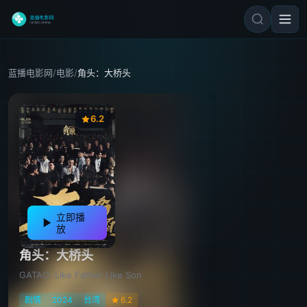
蓝播电影网
/
电影
/
角头：大桥头
6.2
立即播
放
角头：大桥头
GATAO: Like Father Like Son
剧情
2024
台湾
6.2