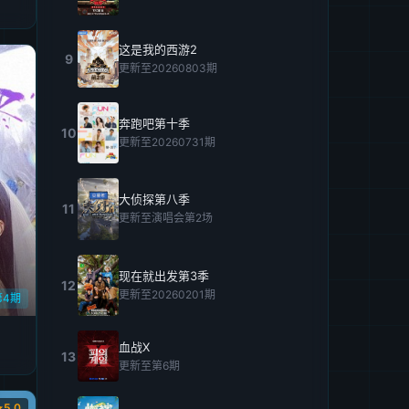
这是我的西游2
9
更新至20260803期
奔跑吧第十季
10
更新至20260731期
大侦探第八季
11
更新至演唱会第2场
现在就出发第3季
12
更新至20260201期
第4期
血战X
13
更新至第6期
5.0