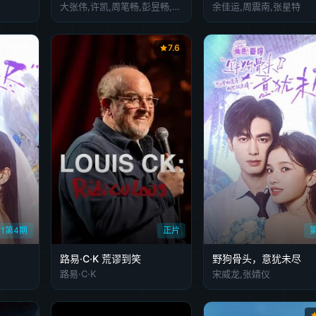
大张伟,许凯,周笔畅,彭昱畅,张真源,陈哲远
余佳运,周震南,张星特
7.6
01第4期
正片
路易·C·K 荒谬到笑
野狗骨头，意犹未尽
路易·C·K
宋威龙,张婧仪