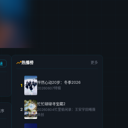
热播榜
更多
速
怦然心动20岁：冬季2026
1
20260607特辑
忙忙碌碌寻宝藏2
2
20260804忙里偷闲录：王安宇田曦薇
正序
共创