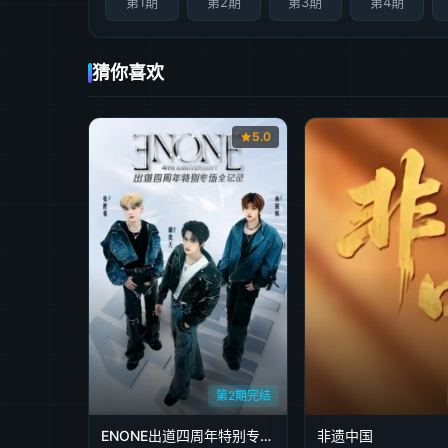
第1期
第2期
第3期
第4期
猜你喜欢
5.0
第2期完结
ENONE出道四周年特别专场全记录
非遗中国