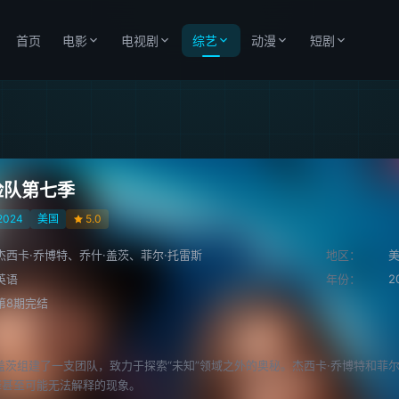
首页
电影
电视剧
综艺
动漫
短剧
险队第七季
2024
美国
5.0
杰西卡·乔博特、乔什·盖茨、菲尔·托雷斯
地区：
英语
年份：
2
第8期完结
盖茨组建了一支团队，致力于探索“未知”领域之外的奥秘。杰西卡·乔博特和菲
释甚至可能无法解释的现象。