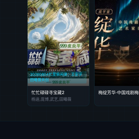
20260804忙里偷闲录：王安宇
田曦薇共创
忙忙碌碌寻宝藏2
杨迪,庞博,武艺,田曦薇