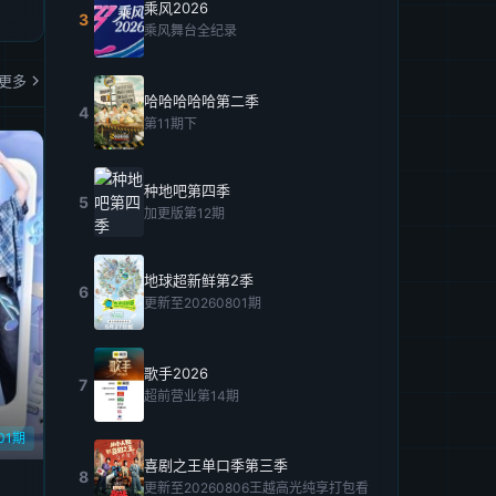
乘风2026
3
乘风舞台全纪录
更多
哈哈哈哈哈第二季
4
第11期下
种地吧第四季
5
加更版第12期
地球超新鲜第2季
6
更新至20260801期
歌手2026
7
超前营业第14期
01期
喜剧之王单口季第三季
8
更新至20260806王越高光纯享打包看