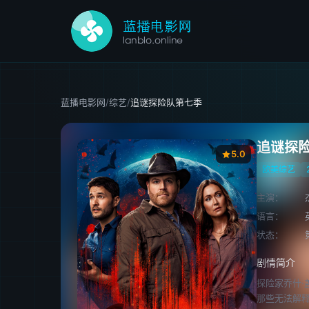
蓝播电影网
/
综艺
/
追谜探险队第七季
追谜探
5.0
欧美综艺
主演：
语言：
状态：
剧情简介
探险家乔什·
那些无法解