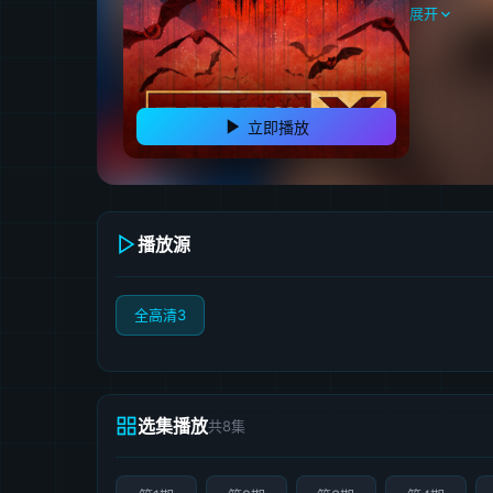
展开
立即播放
播放源
全高清3
选集播放
共8集