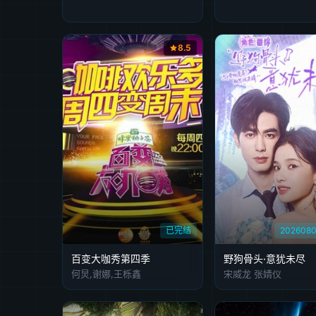
8.5
已完结
202608
百变大咖秀第四季
野狗骨头·意犹未尽
何炅,谢娜,王栎鑫
宋威龙 张婧仪