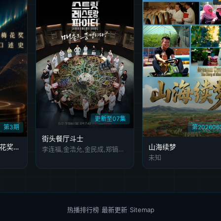
更新至07集
第3期
第202606
街头餐厅斗士
梅绽芳华·中国戏剧梅花奖艺术家口述史
山海续梦
李连福,金浩允,金民成,郑镐泳,宋勋,洪锡天
未知
热播排行榜
|
最新更新
|
Sitemap