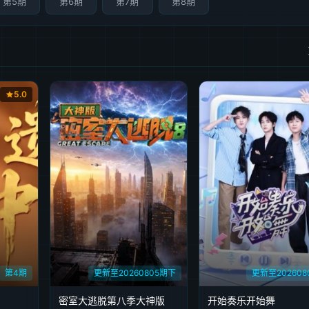
第5期
第6期
第7期
第8期
5.0
第4期
更新至20260805期下
更新至202608
密室大逃脱第八季大神版
开始奏乐开始舞