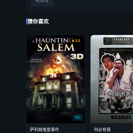
HD中字
猜你喜欢
3.5
HD
萨利姆鬼屋事件
何必有我