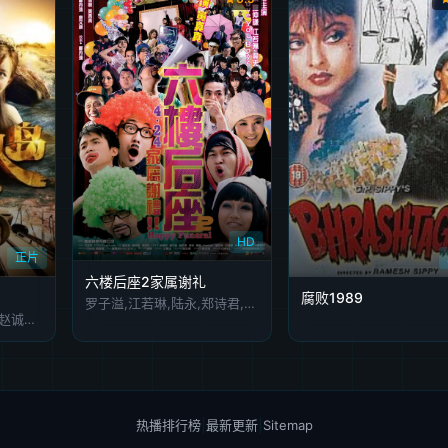
HD
正片
六楼后座2家属谢礼
腐败1989
罗子溢,江若琳,陆永,郑诗君,曾志伟,林嘉欣,卢巧音,周俊伟
张莉莎,郭振迦,林京来,赵诚宇,鞠小云
热播排行榜
|
最新更新
|
Sitemap