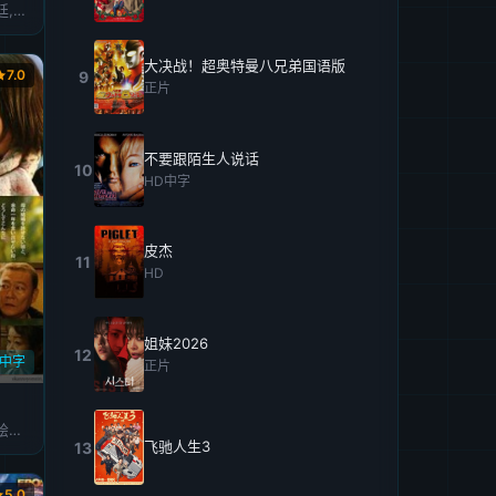
孙艺珍,韩石圭,高修,李珉廷,朱多英,朴圣雄,崔秦豪
大决战！超奥特曼八兄弟国语版
7.0
9
正片
不要跟陌生人说话
10
HD中字
皮杰
11
HD
姐妹2026
12
D中字
正片
宫崎葵,大竹忍,桐谷健太,绘泽萠子,国村隼
飞驰人生3
13
5.0