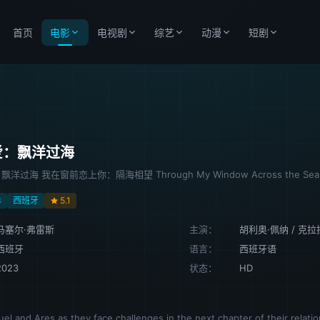
首页
电影
电视剧
综艺
动漫
短剧
爱：飘洋过海
过海 我在窗前恋上你：隔海相望 Through My Window Across the Sea
3
西班牙
5.1
马塞尔·弗雷斯
主演：
胡利奥·佩纳
/
克拉
西班牙
语言：
西班牙语
2023
状态：
HD
el and Ares as they face challenges in the next chapter of their relation