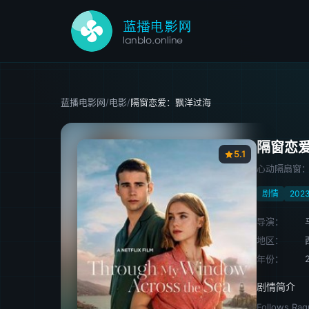
蓝播电影网
/
电影
/
隔窗恋爱：飘洋过海
隔窗恋
5.1
心动隔扇窗：飘洋
剧情
202
导演：
地区：
年份：
剧情简介
Follows Raqu