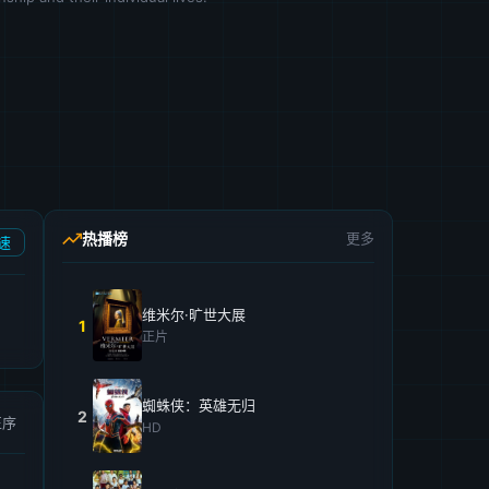
热播榜
更多
速
维米尔·旷世大展
1
正片
蜘蛛侠：英雄无归
2
正序
HD