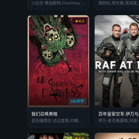
小比尔·奥伯斯特,Courtney Abbiati,Jenna Stone
郑则仕,郑文雅,周润发
4.2
HD中字
我们召唤黑暗
亚历珊德拉·达达里奥,约翰尼·诺克斯维尔,基恩·约翰逊,麦蒂·哈森,洛根·米勒,艾米·福赛思,爱丽珊·麦卡蒂,奥斯汀·斯威夫特,Stephanie,Moroz,埃里克·阿塔瓦尔,坦纳·比尔德,Dennis,Scullard,Carlo,Harrietha,Nathan,Michael,Fletcher,Jean-Mathieu,Bérubé,德里克·詹姆斯·特拉普
4.9