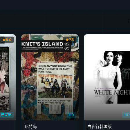
8.0
7.5
已完结
HD
H
尼特岛
白夜行韩国版