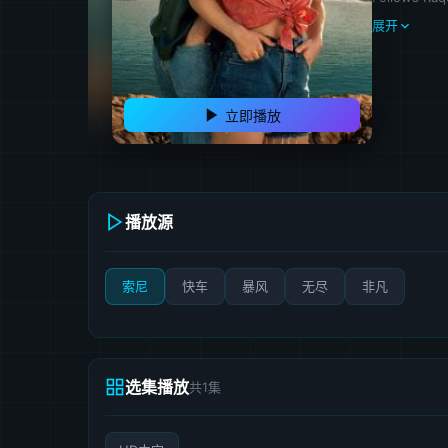
展开
立即播放
播放源
索尼
快车
暴风
无尽
非凡
选集播放
共1集