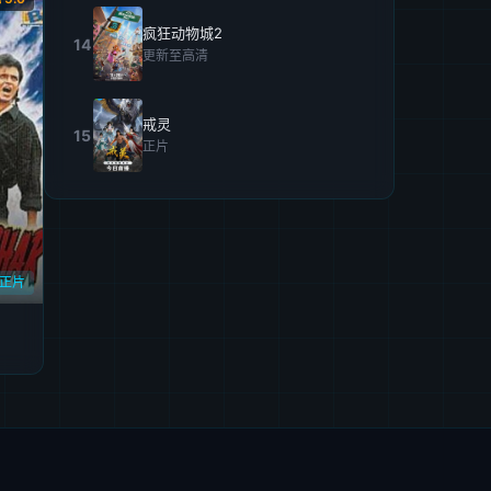
疯狂动物城2
14
更新至高清
戒灵
15
正片
正片