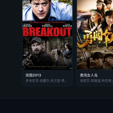
突围2013
勇闯女人岛
多米尼克·珀塞尔,布兰登·费舍,丹尼尔·卡什,伊桑·苏普利,霍丽·迪威奥克斯