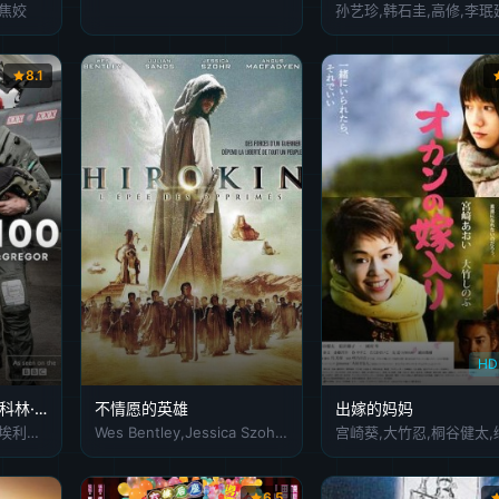
,焦姣
8.1
H
百年皇家空军.伊万与科林·麦格雷戈
不情愿的英雄
出嫁的妈妈
伊万·麦克格雷格,玛丽·埃利斯,托尼·艾维森,科林·麦格雷戈,杰弗里·韦勒姆
Wes Bentley,Jessica Szohr,Angus Macfadyen,Laura Ramsey
6.5