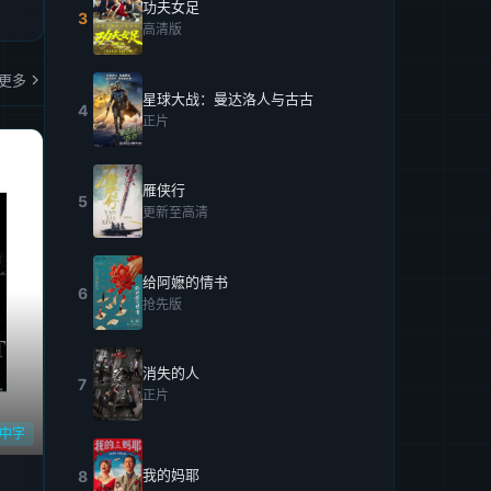
功夫女足
3
高清版
更多
星球大战：曼达洛人与古古
4
正片
雁侠行
5
更新至高清
给阿嬷的情书
6
抢先版
消失的人
7
正片
D中字
我的妈耶
8