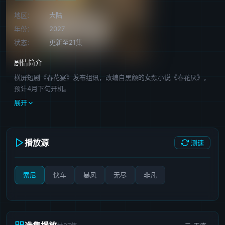
地区：
大陆
年份：
2027
状态：
更新至21集
剧情简介
横屏短剧《春花宴》发布组讯，改编自黑颜的女频小说《春花厌》，
预计4月下旬开机。
展开
播放源
测速
索尼
快车
暴风
无尽
非凡