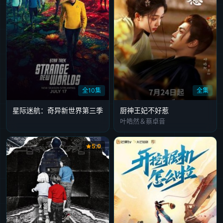
全10集
全集
星际迷航：奇异新世界第三季
厨神王妃不好惹
叶皓然＆蔡卓音
5.0