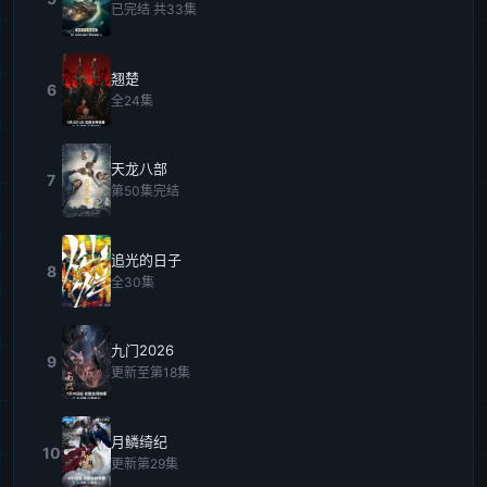
已完结 共33集
翘楚
6
全24集
天龙八部
7
第50集完结
追光的日子
8
全30集
九门2026
9
更新至第18集
月鳞绮纪
10
更新第29集