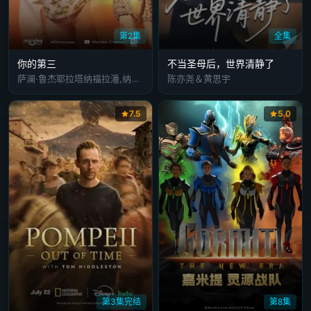
第2集
全集
你的第三
不当圣母后，世界清静了
萨澜·鲁杰耶拉塔纳福拉潘,纳塔西特·尤阿瑞克西,塔萨彭·维瓦隆,纳塔奇·司隶朋通,塔那克利·奇安淳亚,珈萨达·詹曼诺,索恩塔斯特·布昂加姆
陈亦尧＆黄思宇
7.5
5.0
第3集完结
第8集