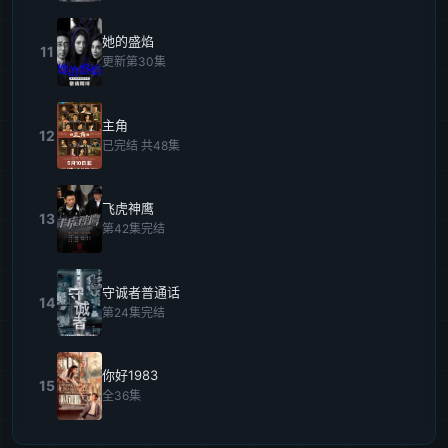
她的盛焰
11
更新第30集
主角
12
已完结 共48集
飞虎神鹰
13
第42集完结
守诚者普通话
14
第24集完结
你好1983
15
全36集