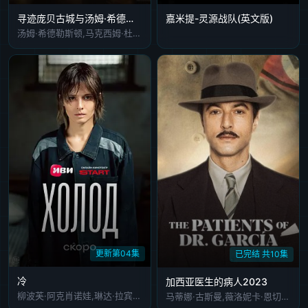
寻迹庞贝古城与汤姆·希德勒斯顿同行
嘉米提-灵源战队​(英文版)
汤姆·希德勒斯顿,马克西姆·杜兰德,玛德琳·沃克,卢巴纳·阿兹巴尔
更新第04集
已完结 共10集
冷
加西亚医生的病人2023
柳波芙·阿克肖诺娃,琳达·拉宾什,彼得·费奥多罗夫,拉丽萨·古泽耶娃,奥列格·瓦西里科夫,阿纳斯塔西娅·米希纳,Denis Prytkov,Kseniya Katalymova,Evgeniy Kharitonov,弗谢沃罗德·沃洛丁,Mikhail Konovalov,Aleksandr Averin,亚历山大·克罗特科夫,Maksim Boyko,亚历山德拉·巴巴斯基纳,Aleksandr Shakhov,Maksim Dromashko
马蒂娜·古斯曼,薇洛妮卡·恩切圭,斯蒂芬妮·卡约