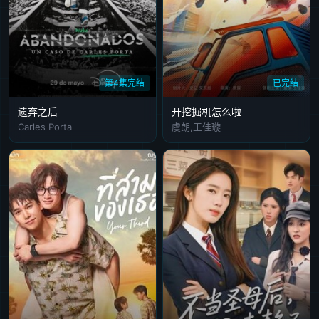
第4集完结
已完结
遗弃之后
开挖掘机怎么啦
Carles Porta
虞朗,王佳璇