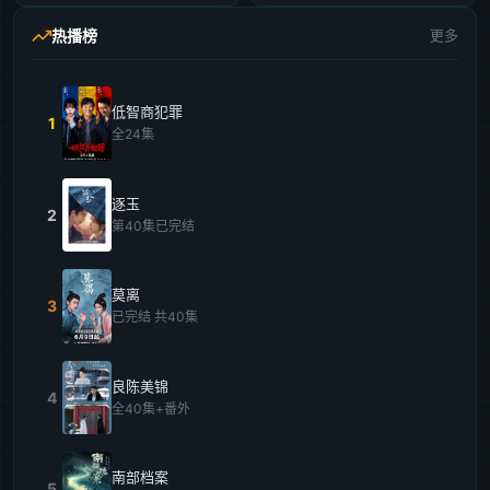
热播榜
更多
低智商犯罪
1
全24集
逐玉
2
第40集已完结
莫离
3
已完结 共40集
良陈美锦
4
全40集+番外
南部档案
5