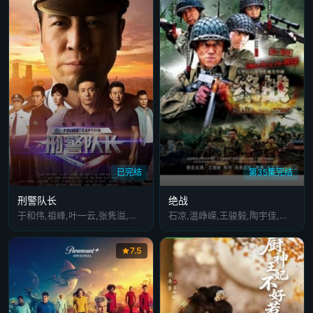
已完结
第35集完结
刑警队长
绝战
于和伟,祖峰,叶一云,张隽溢,张宁江,张延,要武,侯岩松,焦刚,崔奕,李佳璇,万沛鑫,崔宝月,党浩予,李晓峰,赵雷棋,李晔,许歌,张棪琰,刘建国,柳明明,李万年,朱怀旭,邵晓江,国明,任思扬,李欣烨,马劭楠,李芳淙,陈芋米,王振华,白一泓,吴洋,冯军,张世宏,杜子名,丁志勇,肖辉,王梓桐,张弋,黄衍,刘伟洁,张境佳,商凯,杨源,程诚,王留胜,张国齐,姚建雄,张启军,柳歆言,曾扬,徐岑子,王家强,于晗,于笑,邓明将,姜少华,薛俊,李文玲,李解,李龙君,王璇,张朕,赵耀兴,原宁,任娇,宋思维,冉晓冬,荆浩
石凉,温峥嵘,王骏毅,陶宇佳,马诗红
7.5