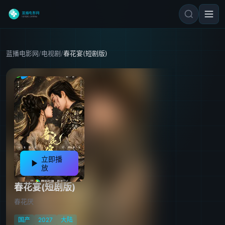
蓝播电影网
/
电视剧
/
春花宴(短剧版)
立即播
放
春花宴(短剧版)
春花厌
国产
2027
大陆