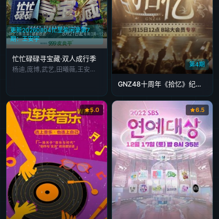
20251117
20251125
20251201
20251202
20251208
更新20260804忙里偷闲录第7
20251209
20251215
20251222
20251223
20251229
期：王安宇
20251230
20260106
20260112
20260113
20260119
忙忙碌碌寻宝藏·双人成行季
第4期
杨迪,庞博,武艺,田曦薇,王安宇,黄子弘凡,李维嘉,黄明昊,胡一天,吴昕,孙阳,孙阳 Sunny Sun
20260120
20260126
20260127
20260202
20260203
GNZ48十周年《拾忆》纪念片
20260209
20260210
20260217
20260223
20260302
5.0
6.5
20260309
20260310
20260316
20260323
20260324
20260331
20260406
20260407
20260414
20260421
20260427
20260428
20260504
20260511
20260512
20260519
20260520
20260525
20260601
20260602
20260608
20260609
20260615
20260616
20260622