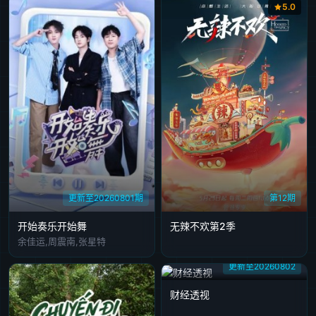
5.0
20240212
20240219
20240304
20240311
20240312
20240318
20240319
20240325
20240326
20240812
20240819
20240820
20240826
20240916
20240923
20240924
20240922
20240930
20241007
20241008
20241014
20241015
20241021
20241022
20241028
20241029
20241104
20241105
20241112
20241125
更新至20260801期
第12期
20241126
20241201
20241202
20241203
20241209
开始奏乐开始舞
无辣不欢第2季
20241210
20241216
20241223
20241224
20241230
余佳运,周震南,张星特
更新至20260802
20250106
20250127
20250203
20250210
20250211
财经透视
20250217
20250218
20250224
20250225
20250303