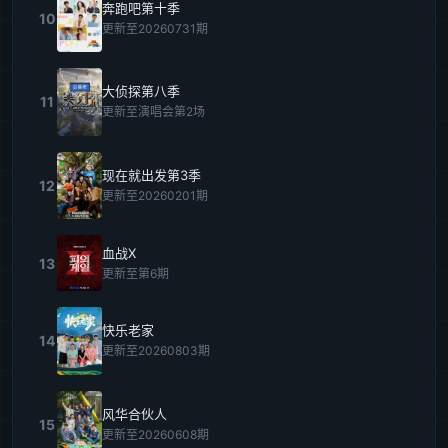
奔跑吧第十季
10
更新至20260731期
大侦探第八季
11
更新至演唱会第2场
现在就出发第3季
12
更新至20260201期
血战X
13
更新至第6期
快乐老家
14
更新至20260803期
风华合伙人
15
更新至20260608期