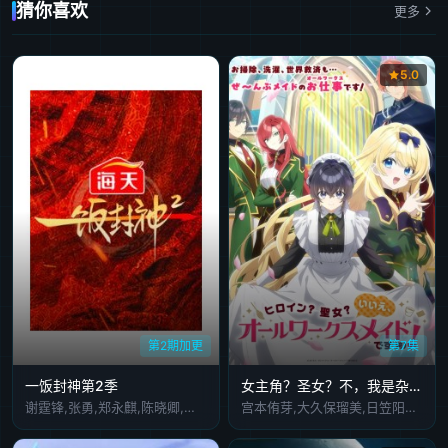
猜你喜欢
更多
20230529
20230530
20230605
20230612
20230626
20230627
20230704
20230710
20230717
20230731
5.0
20230801
20230807
20230808
20230814
20230815
20230821
20230828
20230829
20230904
20230905
20230911
20230918
20230926
20231002
20231009
20231010
20231016
20231023
20231030
20231031
20231106
20231113
20231114
20231120
20231121
20231128
20231204
20231212
20231218
20231225
第2期加更
第7集
20231226
20240101
20240102
20240115
20240116
一饭封神第2季
女主角？圣女？不，我是杂役女仆(自豪)！
谢霆锋,张勇,郑永麒,陈晓卿,李诞
宫本侑芽,大久保瑠美,日笠阳子,天崎滉平,小野友树,堀江瞬,仲村宗悟
20240122
20240123
20240129
20240205
20240206