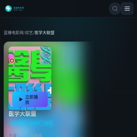
蓝播电影网
/
综艺
/
医学大联盟
立即播
放
医学大联盟
港台综艺
2020
台湾
主演：
白家绮