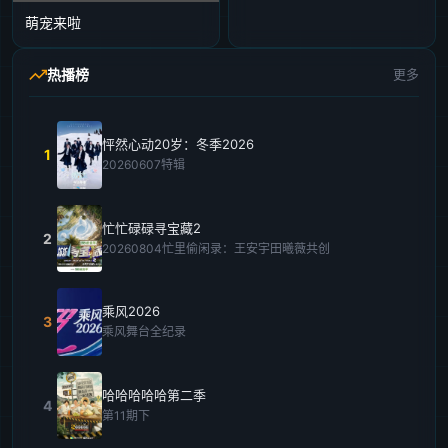
萌宠来啦
热播榜
更多
怦然心动20岁：冬季2026
1
20260607特辑
忙忙碌碌寻宝藏2
2
20260804忙里偷闲录：王安宇田曦薇共创
乘风2026
3
乘风舞台全纪录
哈哈哈哈哈第二季
4
第11期下