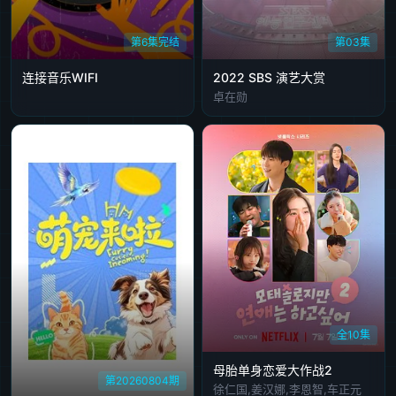
20260629
20260706
20260707
20260713
20260714
第6集完结
第03集
20260720
20260721
20260803
20260804
连接音乐WIFI
2022 SBS 演艺大赏
卓在勋
全10集
母胎单身恋爱大作战2
第20260804期
徐仁国,姜汉娜,李恩智,车正元