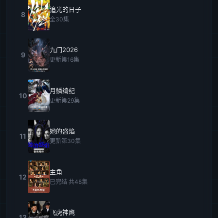
追光的日子
8
全30集
九门2026
9
更新第16集
月鳞绮纪
10
更新第29集
她的盛焰
11
更新第30集
主角
12
已完结 共48集
飞虎神鹰
13