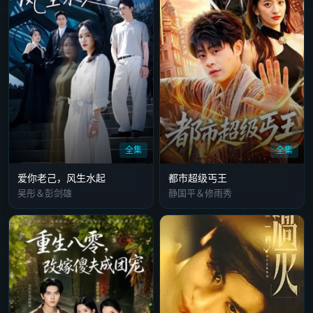
全集
全集
爱你老己，风生水起
都市超级丐王
吴彤＆彭剑雄
静国平＆修雨秀