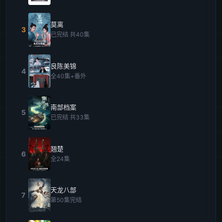
莫离
3
已完结 共40集
良陈美锦
4
全40集+番外
南部档案
5
已完结 共33集
翘楚
6
全24集
天龙八部
7
第50集完结