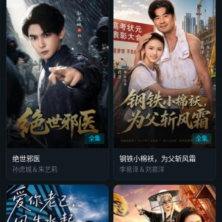
全集
全集
绝世邪医
钢铁小棉袄，为父斩风霜
孙虎城＆朱艺莉
李易泽＆刘君洋