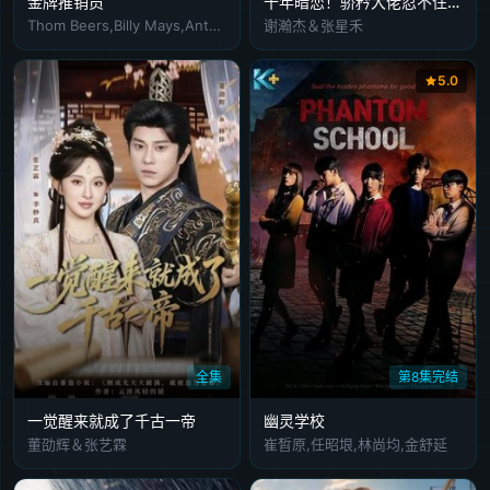
金牌推销员
十年暗恋！骄矜大佬忍不住出手
Thom Beers,Billy Mays,Anthony Sullivan
谢瀚杰＆张星禾
5.0
全集
第8集完结
一觉醒来就成了千古一帝
幽灵学校
董劭辉＆张艺霖
崔晳原,任昭垠,林尚均,金舒延