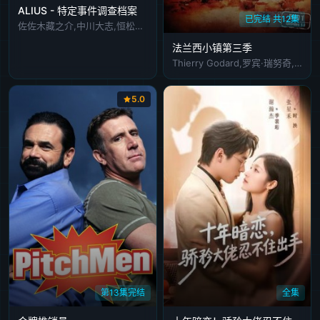
ALIUS - 特定事件调查档案
已完结 共12集
佐佐木藏之介,中川大志,恒松祐里,长谷川初范,猪塚健太,池田良,松浦祐也,大河内浩,山中崇,坂井真纪
法兰西小镇第三季
Thierry Godard,罗宾·瑞努奇,奥德雷·弗勒罗
5.0
第13集完结
全集