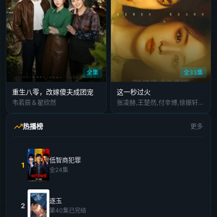
全集
全33集
重生八零，改嫁傻夫成团宠
这一秒过火
韦若辰＆翟欣然
张凌赫,王楚然,付辛博,徐振轩,鹤秋,王籽苏,胡杏儿,沙宝亮,吴莫愁,毛孩,鹿骐,苇青,刘令姿,康可人,陈东阳,黄博远,斓曦,张弓,金俊秀,陈欣予
热播榜
更多
低智商犯罪
1
全24集
逐玉
2
第40集已完结