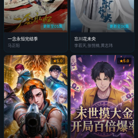
更新至05集
更新至06集
​一念永恒完结季​
忘川花未央
马正阳
李若天,张悦楠,黄志玮
5.0
5.0