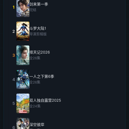
剑来第一季
1
完结
斗罗大陆1
2
导演剪辑版
择天记2026
3
全26集
一人之下第6季
4
全26集
双人独自露营2025
5
全24集
深空彼岸
6