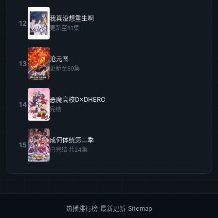
我真没想重生啊
12
更新至81集
沧元图
13
更新至89集
恶魔高校D×DHERO
14
完结
成何体统第二季
15
已完结 共24集
热播排行榜
|
最新更新
|
Sitemap