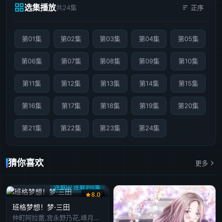
选集播放
共24集
正序
第01集
第02集
第03集
第04集
第05集
第06集
第07集
第08集
第09集
第10集
第11集
第12集
第13集
第14集
第15集
第16集
第17集
第18集
第19集
第20集
第21集
第22集
第23集
第24集
猜你喜欢
更多
连载中 连载到6集
8.0
班格梦想！梦·三田
仲町阿拉蕾,宫永野乃花,峰月律,藤都子,千石由乃