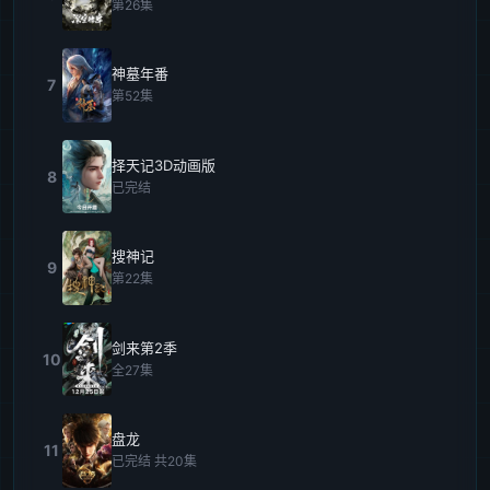
第26集
神墓年番
7
第52集
择天记3D动画版
8
已完结
搜神记
9
第22集
剑来第2季
10
全27集
盘龙
11
已完结 共20集