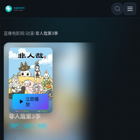
蓝播电影网
/
动漫
/
非人哉第3季
立即播
放
非人哉第3季
国产
2025
大陆
地区：
大陆