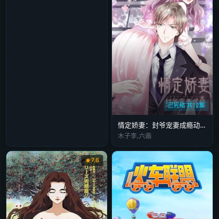
已完结 共12集
情定娇妻：封爷宠妻成瘾动态漫画
木子李,六画
7.6