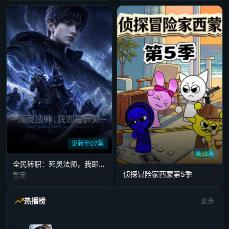
更新至07集
第12集
全民转职：死灵法师，我即是天灾
侦探冒险家西蒙第5季
暂无
热播榜
更多