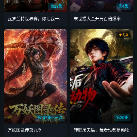
第29集
第4集
瓦罗兰特世界赛，你让我一个黑铁当大哥
末世摸大金开局百倍爆率
5.0
第107集已完结
第20集
万妖图录传第九季
转职屠夫后，我看谁都是动物