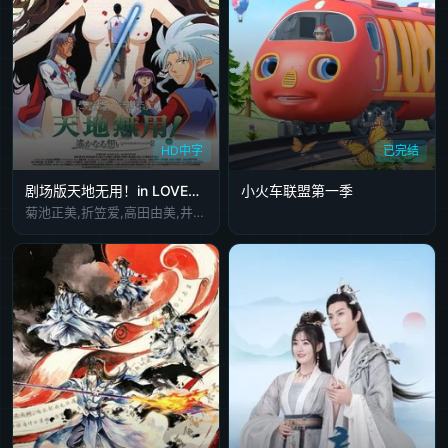
HD中字
已完结
剧场版天地无用！in LOVE2：遥远的思念
小火车联盟第一季
菊池正美,折笠爱,高田由美,井上喜久子,水谷优子,天野由梨,小林优,横山智佐,小樱悦子,青野武,子安武人