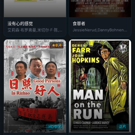
没有心的感觉
食罪者
艾莉森·布罗弗曼,米切尔·F·陈,希拉里·道尔
JessieNerud,DannyBohnen,ScottyBohnen,比尔·莫斯利,ScottMoore,GretchenHo,JasonPotter,JeremyCumrine,JohnCrockett,RussellGeoffreyBanks,MichelleHolland,FernandoA.SanMiguel,杰夫·帕里
8.4
HD中字
正片