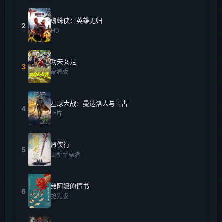
蜘蛛侠：英雄无归
2
HD
功夫女足
3
高清版
星球大战：曼达洛人与古古
4
正片
雁侠行
5
更新至高清
给阿嬷的情书
6
抢先版