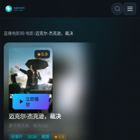
蓝播电影网
/
电影
/
迈克尔·杰克逊，裁决
5.9
立即播
放
迈克尔·杰克逊，裁决
麥可傑克森：裁決(台)
纪录片
2026
美国
5.9