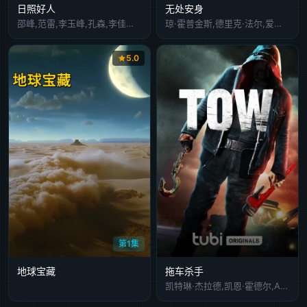
日照好人
无处安身
邵峰,范雷,李玉峰,孔森,李佳廷,范明辉,张启军,陈光,高川,赵禹博,于月仙,小么哥,李勤勤,杨欣,曾培
琼·霍普金斯,德里克·法尔,爱德华,切普曼,劳伦斯·哈维,霍华德·马里昂-克劳福德,阿尔菲·巴斯,约翰·贝利,约翰·斯图尔特
5.0
第1集
地球宝藏
拖车杀手
凯特琳·杰拉德,凯恩·霍德尔,Abe Bueno-Jallad