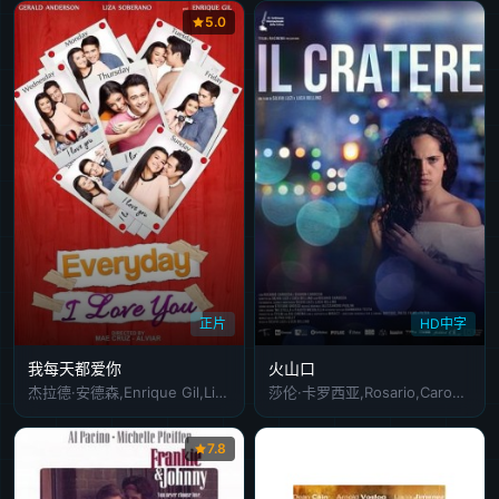
5.0
正片
HD中字
我每天都爱你
火山口
杰拉德·安德森,Enrique Gil,Liza Soberano
莎伦·卡罗西亚,Rosario,Caroccia,Tina,Amariutei,Assunta,Arcella,Imma,Benvenuto,Eros,Mariaelianna,Junior,Petrone,Davide,Russo,Genny,Valentino
7.8