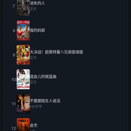
消失的人
7
正片
我的妈耶
8
大决战！超奥特曼八兄弟国语版
9
正片
混血儿的摇篮曲
10
正片
不要跟陌生人说话
11
HD中字
皮杰
12