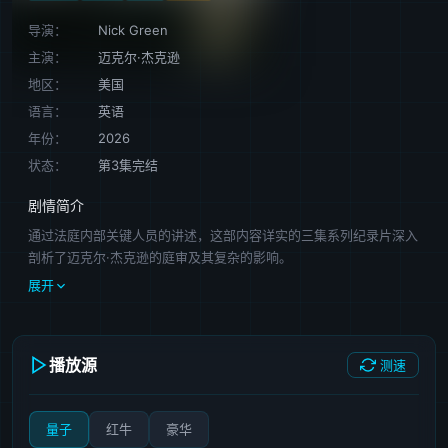
导演：
Nick Green
主演：
迈克尔·杰克逊
地区：
美国
语言：
英语
年份：
2026
状态：
第3集完结
剧情简介
通过法庭内部关键人员的讲述，这部内容详实的三集系列纪录片深入
剖析了迈克尔·杰克逊的庭审及其复杂的影响。
展开
播放源
测速
量子
红牛
豪华