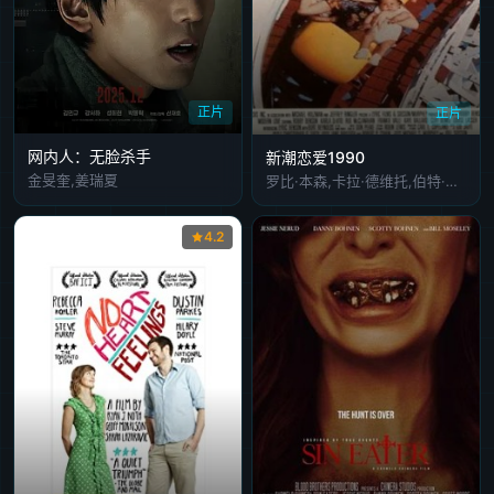
正片
正片
网内人：无脸杀手
新潮恋爱1990
金旻奎,姜瑞夏
罗比·本森,卡拉·德维托,伯特·雷诺兹,露·麦克拉纳罕,露易丝·拉塞尔
4.2