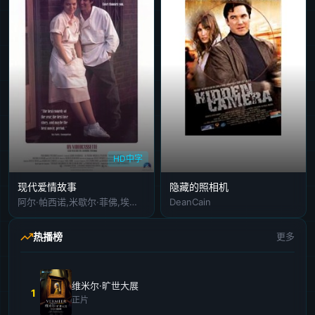
HD中字
现代爱情故事
隐藏的照相机
阿尔·帕西诺,米歇尔·菲佛,埃克托尔·埃利松多,内森·连恩,凯特·尼莉甘,简·莫里斯,阿尔·法恩,艾利·凯特斯,格伦·普拉默,哈维-米勒,肖恩·奥布赖恩,菲尔·利兹,卡尔文·阮,Frank,Campanella,朱莉·帕丽斯,Bud,Markowitz,Elizabeth,Kerr,阿尔·萨皮恩扎,特雷西赖纳,戴·扬,芭芭拉·马歇尔,斯科特·马歇尔,洛娜·塞耶,Terri,Sigrist,Lori,扎卡里·温特劳布,Gordon,Belson,Lucinda,Crosby,K·卡兰,Fra
DeanCain
热播榜
更多
维米尔·旷世大展
1
正片