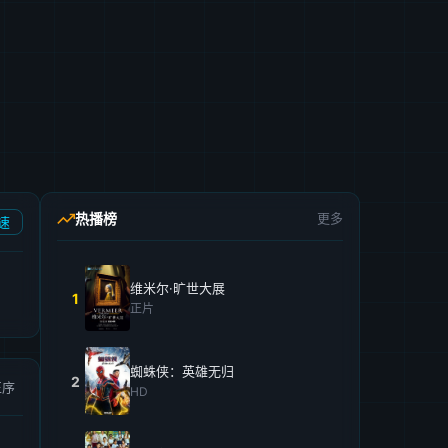
热播榜
更多
速
维米尔·旷世大展
1
正片
蜘蛛侠：英雄无归
2
正序
HD