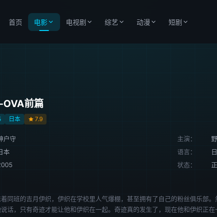
首页
电影
电视剧
综艺
动漫
短剧
ure-OVA前篇
5
日本
7.9
神户守
主演：
日本
语言：
2005
状态：
恋着同班的吉月伊织，伊织在学校里人气爆棚，甚至拥有了自己的粉丝俱乐部。
她说话，只有奇迹才能让他和伊织在一起。奇迹真的发生了，现在他和伊织正在