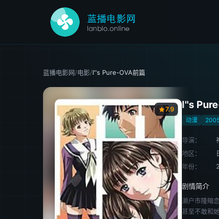
蓝播电影网
/
电影
/
I''s Pure-OVA前篇
I''s P
7.9
动漫
200
导演：
地区：
年份：
剧情简介
濑户市隆暗
甚至不敢和