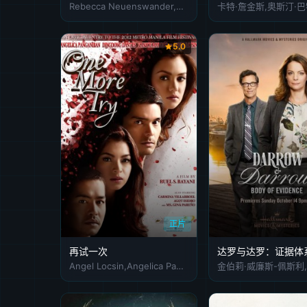
Rebecca Neuenswander,Kurt Hanover,Chad Ortis
5.0
正片
再试一次
达罗与达罗：证据体
Angel Locsin,Angelica Panganiban,Dingdong Dantes,Zanjoe Marudo