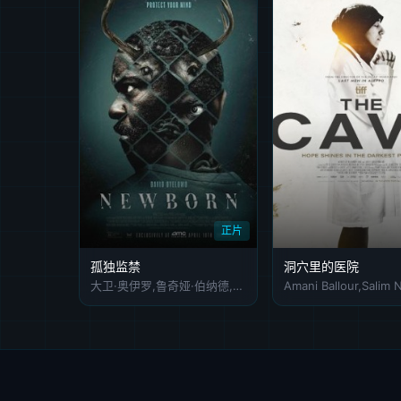
正片
孤独监禁
洞穴里的医院
大卫·奥伊罗,鲁奇娅·伯纳德,吉米·费尔斯,奥利维亚·华盛顿,托马斯·卡德罗特,亚历山大·索托,Naomi Simpson,瑞恩·马尔凯,Gerardo Barcala,凯特·盖多西克,Trell Isaac,Julie Nolin,Matthew Mylrea,Aiden Stoxx,Alexander Davis,Glenn Hoffmann,巴里·佩珀,Nigel Gentry,Gavin Turnbull,Yorkie Joaquin
Amani Ballour,Salim