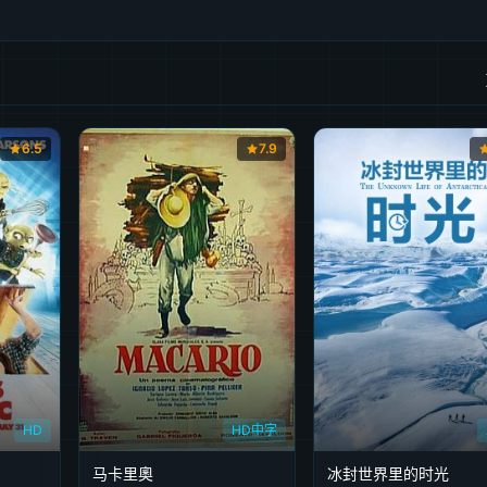
6.5
7.9
HD
HD中字
马卡里奧
冰封世界里的时光