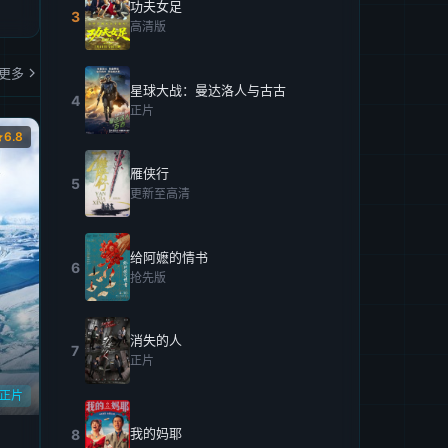
功夫女足
3
高清版
更多
星球大战：曼达洛人与古古
4
正片
6.8
雁侠行
5
更新至高清
给阿嬷的情书
6
抢先版
消失的人
7
正片
正片
我的妈耶
8