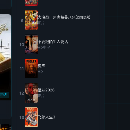
大决战！超奥特曼八兄弟国语版
9
正片
不要跟陌生人说话
10
HD中字
皮杰
11
HD
姐妹2026
12
完结
正片
飞驰人生3
13
7.7