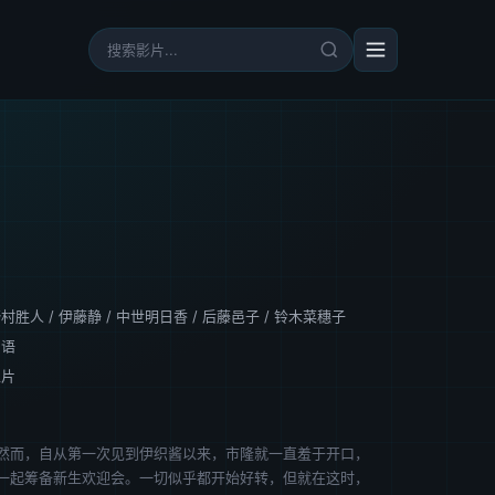
野村胜人
/
伊藤静
/
中世明日香
/
后藤邑子
/
铃木菜穗子
日语
正片
然而，自从第一次见到伊织酱以来，市隆就一直羞于开口，
一起筹备新生欢迎会。一切似乎都开始好转，但就在这时，