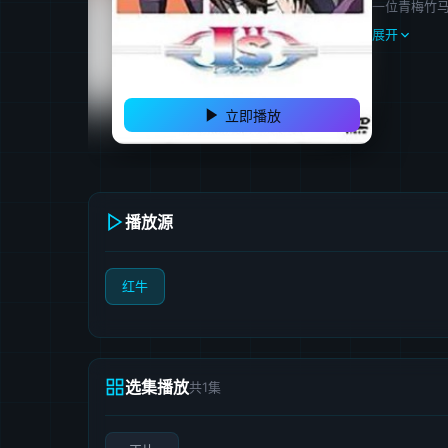
一位青梅竹
展开
立即播放
播放源
红牛
选集播放
共1集