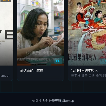
HD
H
菲达蒂的小套房
我们村里的年轻人
 Namour
李亚林,梁音,金迪,杨洸,
热播排行榜
|
最新更新
|
Sitemap