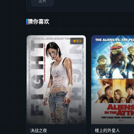
正片
猜你喜欢
6.1
决战之夜
楼上的外星人