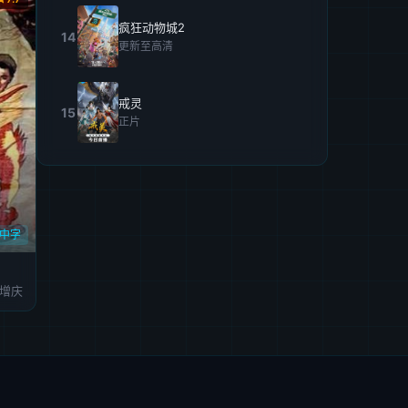
疯狂动物城2
14
更新至高清
戒灵
15
正片
D中字
刘增庆