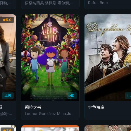
卡特·詹金斯,奥斯汀·巴特勒,阿什丽·提斯代尔
伊格纳西奥·洛佩斯·塔尔索,皮纳·佩利塞尔,恩里克·卢塞罗,Mario,Alberto,Rodríguez
Rufus Beck
5.0
正片
HD
已
系
莉拉之书
金色海岸
金伯莉·威廉斯-佩斯利,汤姆·卡瓦纳夫,温蒂·马力克,莱拉·菲茨杰拉德,布兰迪·亚历山大
Leonor González Mina,Jorge Herrera
7.6