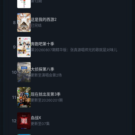
第12期
这是我的西游2
8
已完结
奔跑吧第十季
9
第20260807期精华版：张真源唱师兄的歌就是对味儿
大侦探第八季
10
更新至演唱会第2场
现在就出发第3季
11
更新至20260201期
血战X
12
更新至07集