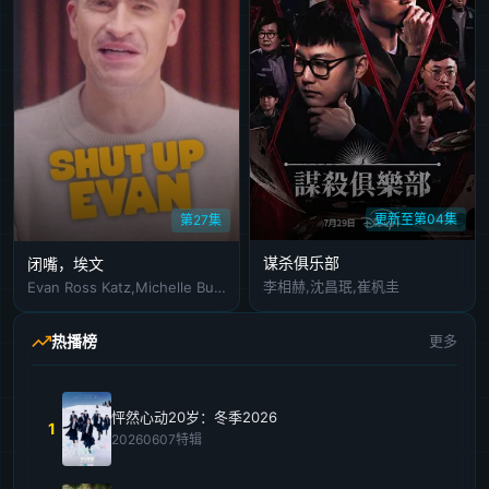
更新至第04集
第27集
谋杀俱乐部
闭嘴，埃文
李相赫,沈昌珉,崔杋圭
Evan Ross Katz,Michelle Buteau,Rachel Bloom
热播榜
更多
怦然心动20岁：冬季2026
1
20260607特辑