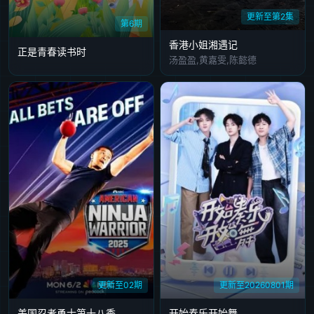
更新至第2集
第6期
香港小姐湘遇记
正是青春读书时
汤盈盈,黄嘉雯,陈懿德
更新至02期
更新至20260801期
美国忍者勇士第十八季
开始奏乐开始舞