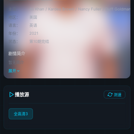
主演：
Ali Khan
/
Kardea Brown
/
Nancy Fuller
/
Duff Goldman
地区：
美国
语言：
英语
年份：
2021
状态：
第10期完结
剧情简介
暂无简介
展开
播放源
测速
全高清3