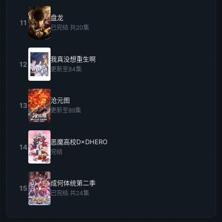
盘龙
11
已完结 共20集
我真没想重生啊
12
更新至84集
沧元图
13
更新至89集
恶魔高校D×DHERO
14
完结
成何体统第二季
15
已完结 共24集