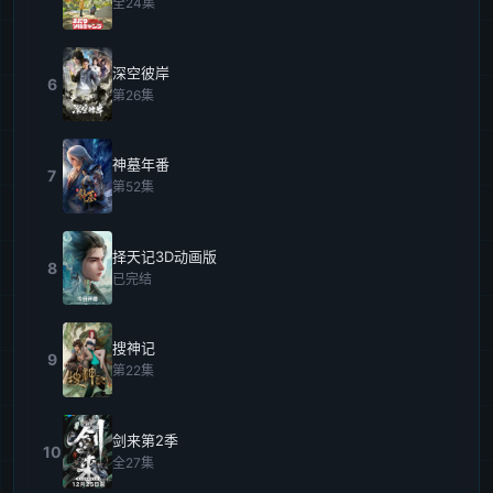
全24集
深空彼岸
6
第26集
神墓年番
7
第52集
择天记3D动画版
8
已完结
搜神记
9
第22集
剑来第2季
10
全27集