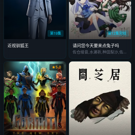
第19集
第12集完结
近视驯狐王
请问您今天要来点兔子吗
佐仓绫音,水濑祈,种田梨沙,佐藤聪美,内田真礼,德井青空,村川梨衣,早见沙织,清川元梦,速水奖
5.0