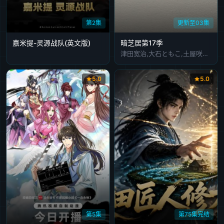
第2集
更新至03集
嘉米提-灵源战队​(英文版)
暗芝居第17季
津田宽治,大石ともこ,土屋咲登子,篠田谅,白川礼,新纳敏正,三宅美羽,中村朱里,山根馅,五郎丸莉菜,花谷聪亮,拓也,翔司
5.0
5.0
第5集
第75集完结