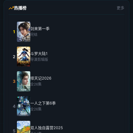
热播榜
更多
剑来第一季
1
完结
斗罗大陆1
2
导演剪辑版
择天记2026
3
全26集
一人之下第6季
4
全26集
双人独自露营2025
5