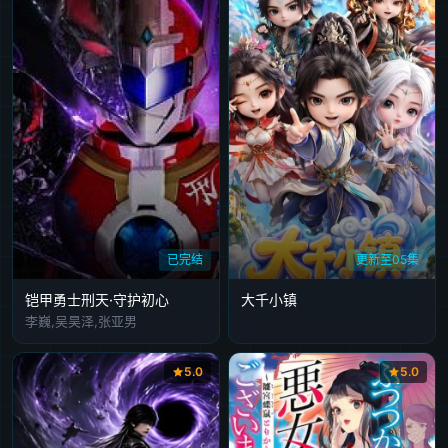
已完结
更新至05集
铠甲勇士刑天·守护初心
大千小镇
李巍,吴昊泽,张亚男
5.0
5.0