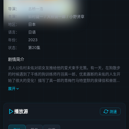
导演：
古桥一浩
主演：
铃村健一
/
大桥贤一郎
/
小野贤章
地区：
日本
语言：
日语
年份：
2023
状态：
第20集
剧情简介
主人公佐村未佑对前女友推给他的爱犬束手无策。有一天，在狗散步
的时候遇到了干练的狗训练师丹羽真一郎，优柔寡断的未佑的人生开
始了很大的变化！描写了真一郎的青梅竹马特里默的泉律佳和兽医久
宝铃之介等伙伴们的相遇，以及在与个性丰富的狗和主人的接触中，
展开
学习、烦恼、成长的年轻人的身影。
播放源
测速