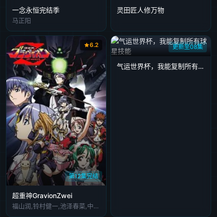
​一念永恒完结季
灵田匠人修万物
马正阳
6.2
更新至08集
气运世界杯，我能复制所有球星技能
第12集完结
超重神GravionZwei
福山润,铃村健一,池泽春菜,中原麻衣,浅川悠,桑岛法子,速水奖,绿川光,根谷美智子,高桥美佳子,水树奈奈,钉宫理惠,间宫胡桃,熊井统子,桃井晴子,中岛沙树,千叶纱子,诹访部顺一,川田绅司,石川英郎,立木文彦,浅野真澄,松本梨香,堀内贤雄,内川蓝维,大前茜,折笠奈绪美,田坂秀树,山岸功,水内清光