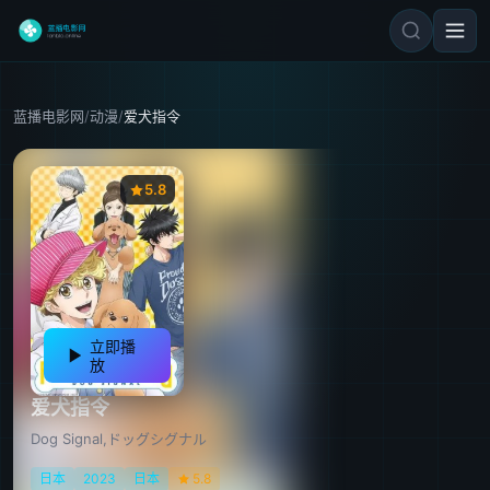
蓝播电影网
/
动漫
/
爱犬指令
5.8
立即播
放
爱犬指令
Dog Signal,ドッグシグナル
日本
2023
日本
5.8