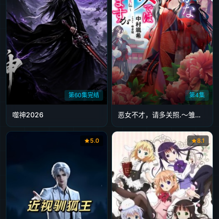
第60集完结
第4集
噬神2026
恶女不才，请多关照.～雏宫蝶鼠换身传
5.0
8.1