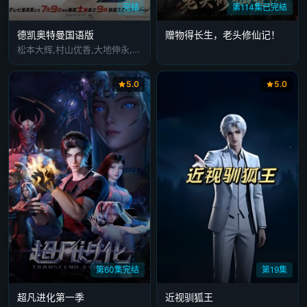
完结
第114集已完结
德凯奥特曼国语版
赠物得长生，老头修仙记！
松本大辉,村山优香,大地伸永,小柳友,宫泽佐江,黄川田将也
5.0
5.0
第60集完结
第19集
超凡进化第一季
近视驯狐王