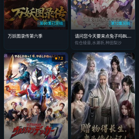
第90集已完结
第12集完结
万妖图录传第六季
请问您今天要来点兔子吗BLOOM
佐仓绫音,水濑祈,种田梨沙
7.2