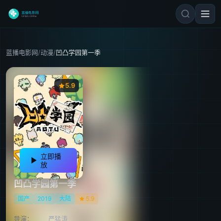
蓝播电影网
/
动漫
/
凹凸学园第一季
5.9
立即播
放
凹凸学园第一季
国产
2019
大陆
5.9
导演：
严猛涛