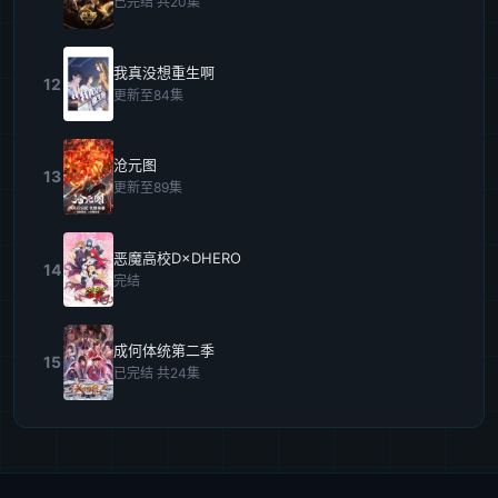
已完结 共20集
我真没想重生啊
12
更新至84集
沧元图
13
更新至89集
恶魔高校D×DHERO
14
完结
成何体统第二季
15
已完结 共24集