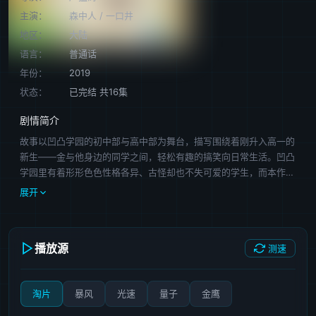
主演：
森中人
/
一口井
地区：
大陆
语言：
普通话
年份：
2019
状态：
已完结 共16集
剧情简介
故事以凹凸学园的初中部与高中部为舞台，描写围绕着刚升入高一的
新生——金与他身边的同学之间，轻松有趣的搞笑向日常生活。凹凸
学园里有着形形色色性格各异、古怪却也不失可爱的学生，而本作采
用平行式的单元小故事讲述，用萌系Q版人物、声优的诙谐演出及别
展开
具一格的画面效果，将最轻松真实的学园生活展现给观众。
播放源
测速
淘片
暴风
光速
量子
金鹰