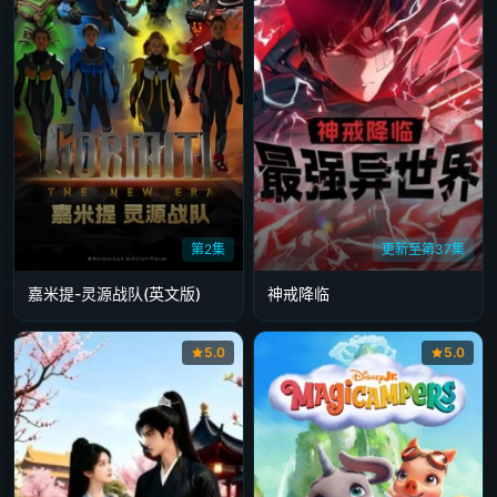
第2集
更新至第37集
嘉米提-灵源战队​(英文版)
神戒降临
5.0
5.0