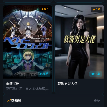
6.5
5.0
已完结
第16集
重装武器
软饭男是大佬
花江夏树,石川界人,铃木绘理,伊藤静,内田真礼,横尾麻里,松本忍,山下大辉,芳野由奈,山本格,本渡枫,竹内良太,高桥未奈美,小西克幸,内匠靖明,大西沙织,小山力也,大林隆介,大久保瑠美,金元寿子,佐藤利奈,新井里美,细谷佳正,菅生隆之,木村珠莉,叶山郁美,中津真莉,水濑祈,辻亲八,斧笃,柳田淳一,手冢弘道,Lynn,千本木彩花,村中知,山崎遥,绫濑有,森奈奈子,田泽茉纯,千菅春香,大井麻利衣,东内真理子,清都亚里沙,日野麻里,内村史子,佐佐健太,相马康一,杉崎亮,石谷春贵,滨野大辉,室元气,绵贯龙之介
热播榜
更多