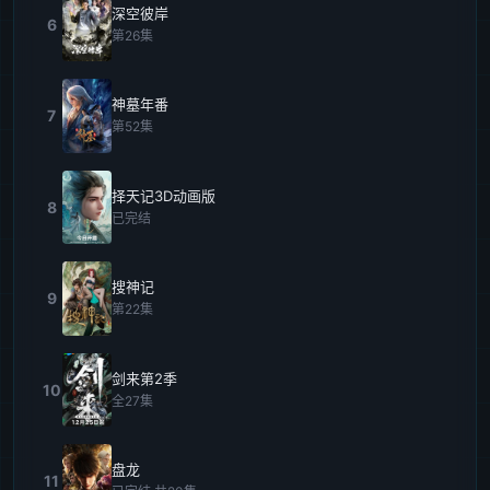
深空彼岸
6
第26集
神墓年番
7
第52集
择天记3D动画版
8
已完结
搜神记
9
第22集
剑来第2季
10
全27集
盘龙
11