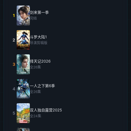
剑来第一季
1
完结
斗罗大陆1
2
导演剪辑版
择天记2026
3
全26集
一人之下第6季
4
全26集
双人独自露营2025
5
全24集