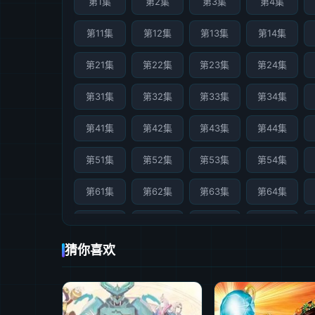
第1集
第2集
第3集
第4集
第11集
第12集
第13集
第14集
第21集
第22集
第23集
第24集
第31集
第32集
第33集
第34集
第41集
第42集
第43集
第44集
第51集
第52集
第53集
第54集
第61集
第62集
第63集
第64集
第71集
第72集
第73集
第74集
猜你喜欢
第81集
第82集
第83集
第84集
第91集
第92集
第93集
第94集