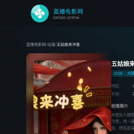
蓝播电影网
/
动漫
/
五姑娘来冲喜
五姑娘
2026
大
地区：
年份：
剧情简介
本是任人摆
为营，凭一
盘，终在这