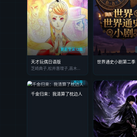
更新至第12集
天才玩偶日语版
世界通史小剧第二季
芝崎典子,松井惠理子,高木涉,柴崎哲志,阎么么,小连杀,王晨光,郝祥海,图特哈蒙,李佳怡,叶知秋,张遥函
第5集
千金归来：我清算了枕边人