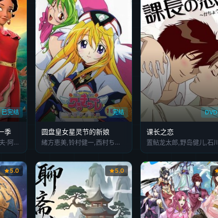
第105集
第106集
第107集
第108集
第109集
第110
已完结
完结
DV
一季
圆盘皇女星灵节的新娘
课长之恋
吉莉安·罗丝·里德,约瑟夫·阿罗,艾米·卡里诺,克里斯蒂安·兰兹,阿尔玛·马丁内斯,安东尼·门德斯,Emiliano,Díez,Jason,Frazier
緒方恵美,铃村健一,西村ちなみ
5.0
5.0