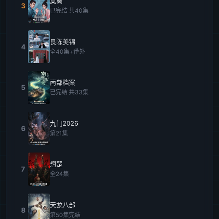
莫离
3
第331集
第332集
第333集
第334集
第335集
已完结 共40集
第336集
第337集
第338集
第339集
第340集
良陈美锦
4
全40集+番外
第341集
第342集
第343集
第344集
第345集
第346集
第347集
第348集
第349集
第350集
南部档案
5
已完结 共33集
第351集
第352集
第353集
第354集
第355集
第356集
第357集
第358集
第359集
第360集
九门2026
6
第21集
第361集
第362集
第363集
第364集
第365集
第366集
第367集
第368集
第369集
第370集
翘楚
7
全24集
第371集
第372集
第373集
第374集
第375集
天龙八部
第376集
第377集
第378集
第379集
第380集
8
第50集完结