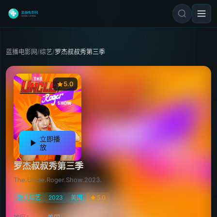
蓝播电影网
/
综艺
/
罗杰叔叔秀第三季
5.0
立即播
放
罗杰叔叔秀第三季
The.Uncle.Roger.Show.2023.
欧美综艺
2023
美国
5.0
地区：
美国