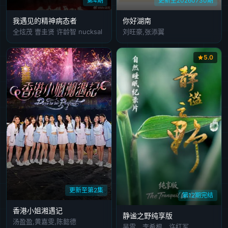
第4期
更新至20260730期
我遇见的精神病态者
你好湖南
全炫茂 曺圭贤 许龄智 nucksal
刘旺豪,张添翼
5.0
更新至第2集
第12期完结
香港小姐湘遇记
静谧之野纯享版
汤盈盈,黄嘉雯,陈懿德
吴霄、李希根、许红军