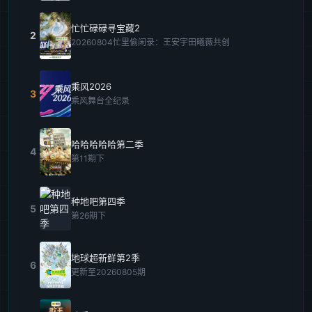
忙忙碌碌寻宝藏2
2
20260804忙里偷闲录：王安宇田曦薇共创
乘风2026
3
乘风舞台全纪录
哈哈哈哈哈第二季
4
第11期下
种地吧第四季
5
第26期下
地球超新鲜第2季
6
更新至20260805期