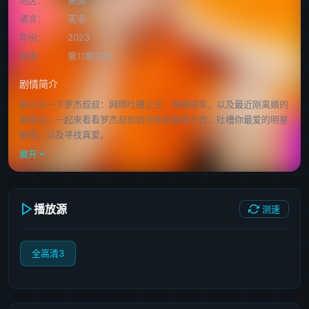
语言：
英语
年份：
2023
状态：
第11期完结
剧情简介
来认识一下罗杰叔叔：网络吐槽之王、味精冠军，以及最近刚离婚的
单身汉。一起来看看罗杰叔叔如何体验各种工作，吐槽你最爱的明星
厨师，以及寻找真爱。
展开
播放源
测速
全高清3