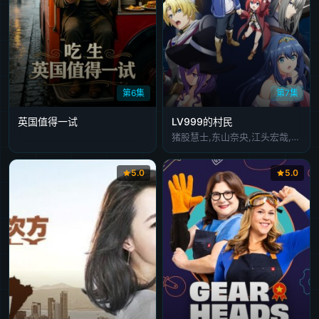
第6集
第7集
英国值得一试
LV999的村民
猪股慧士,东山奈央,江头宏哉,岛崎信长,石见舞菜香,古贺葵,Lynn,梅原裕一郎
5.0
5.0