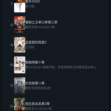
歌手2026
7
第12期
喜剧之王单口季第三季
8
更新至第20260807期
这是我的西游2
9
已完结
奔跑吧第十季
10
第20260807期精华版：张真源唱师兄的歌就是对味儿
大侦探第八季
11
更新至演唱会第2场
现在就出发第3季
12
更新至20260201期