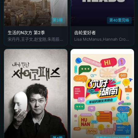
第3期
第40集完结
生活的N次方 第2季
齿轮爱好者
宋丹丹,王子文,赵宝刚,朱雨辰,高露,白百何,贺刚,任重
Lisa McManus,Hannah Crowle