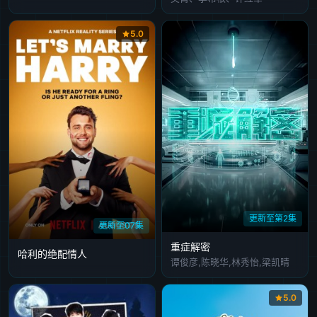
5.0
更新至第2集
更新至07集
重症解密
哈利的绝配情人
谭俊彦,陈晓华,林秀怡,梁凯晴
5.0