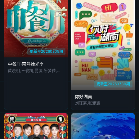
更新至20260809期
中餐厅·南洋拾光季
黄晓明,王俊凯,昆凌,靳梦佳,张雅琪,林述巍,戴军,瞿颖,汪涵,尹浩宇,袁一琦
更新至20260730期
你好湖南
刘旺豪,张添翼