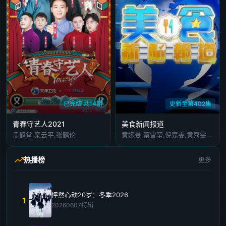
已完结 共14期
更新至第402集
青春守艺人2021
美食新闻报道
孟鹤堂,栾云平,张鹤伦
黄婉曼,蔡雪莹,倪嘉雯,黄嘉雯,廖慧仪,伍倩彤,陈嘉倩,胡敏芝,吴兆麟,吴浩康,巩姿希,陈奂仁,区永权,陈凯琳,姚子羚,麦玲玲,方皓玟,洪永城,冯盈盈,单立文,吴业坤,黄婧灵,叶靖仪,蔡景行,萧正楠,江嘉敏,冼迪琦,何泳芍,栢天男,苏民峰,姜皓文,森美,刘颖镟,温碧霞,禾浩辰,赖彦妤,邵音音,谢嫣薇,彭翔翎,施焯日,布乐文
热播榜
更多
怦然心动20岁：冬季2026
1
20260607特辑