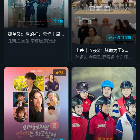
全4集
孤单又灿烂的神：鬼怪十周年特辑
已完结 共3期
孔刘,金高银,李栋旭,刘寅娜
出差十五夜2：赌命为王2特辑
孙锡久,金周灵,罗暎锡,李东辉,孙恩书
7.1