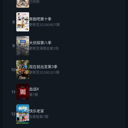
已完结
奔跑吧第十季
8
更新至20260807期
大侦探第八季
9
更新至演唱会第2场
现在就出发第3季
10
更新至20260201期
血战X
11
第7期
快乐老家
12
加更版第7期