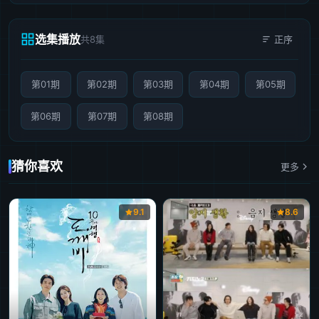
选集播放
共8集
正序
第01期
第02期
第03期
第04期
第05期
第06期
第07期
第08期
猜你喜欢
更多
9.1
8.6