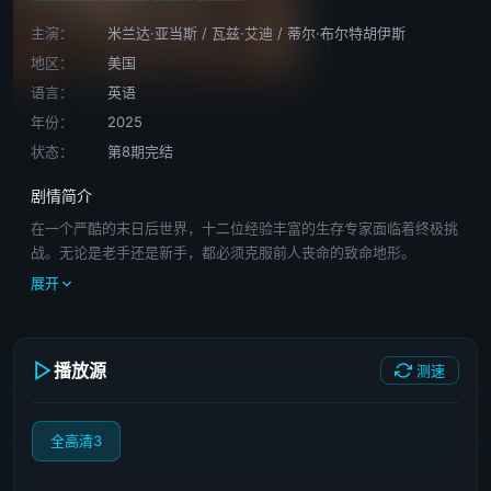
主演：
米兰达·亚当斯
/
瓦兹·艾迪
/
蒂尔·布尔特胡伊斯
地区：
美国
语言：
英语
年份：
2025
状态：
第8期完结
剧情简介
在一个严酷的末日后世界，十二位经验丰富的生存专家面临着终极挑
战。无论是老手还是新手，都必须克服前人丧命的致命地形。
展开
播放源
测速
全高清3