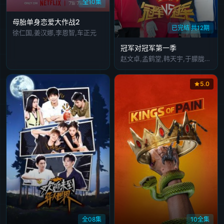
全10集
母胎单身恋爱大作战2
已完结 共12期
徐仁国,姜汉娜,李恩智,车正元
冠军对冠军第一季
赵文卓,孟鹤堂,韩天宇,于朦胧,谢震业
5.0
全08集
10全集