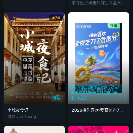
李尚敏,洪榛浩,박지민,곽범,서출구,하승진
7.8
更新至2026桃你喜欢IP互动嘉年
华 田曦薇胡一天连线力推《天
完结
才，女友》
小城夜食记
2026桃你喜欢·爱奇艺717会员节——IP互动嘉年华
饼叔 Jun Zhang