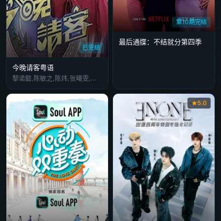
第10期完结
最后通牒：不结就分第四季
已完结
今晚请客粤语
黎诺懿,陈敏之,陈炜,张曦雯,龚嘉欣,王敏奕
5.0