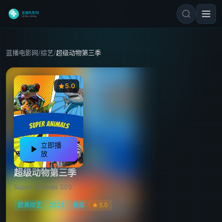
蓝播电影网
/
综艺
/
超级动物第三季
5.0
立即播
放
超级动物第三季
Super Animals S03
欧美综艺
2023
美国
5.0