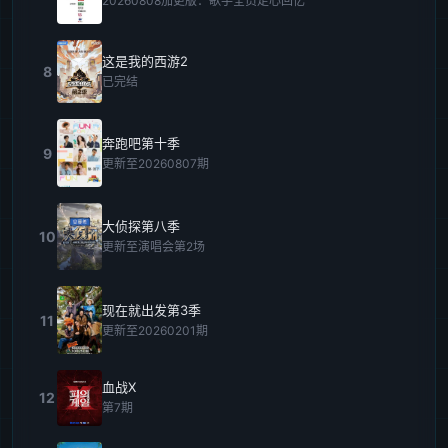
20260808加更版：歌手全员走心回忆
这是我的西游2
8
已完结
奔跑吧第十季
9
更新至20260807期
大侦探第八季
10
更新至演唱会第2场
现在就出发第3季
11
更新至20260201期
血战X
12
第7期