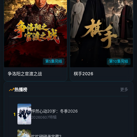
第5集完结
第10集完结
争洛阳之官渡之战
棋手2026
热播榜
更多
怦然心动20岁：冬季2026
1
20260607特辑
忙忙碌碌寻宝藏2