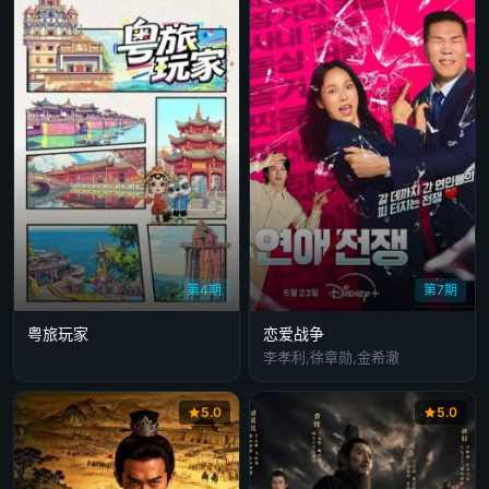
第4期
第7期
粤旅玩家
恋爱战争
李孝利,徐章勋,金希澈
5.0
5.0