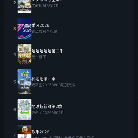
2
宝藏挖呀挖第7期
乘风2026
3
乘风舞台全纪录
哈哈哈哈哈第二季
4
第11期下
种地吧第四季
5
更新至20260808期加更版
地球超新鲜第2季
6
更新至20260807期
歌手2026
7