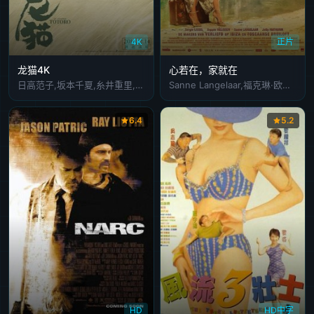
4K
正片
龙猫4K
心若在，家就在
日高范子,坂本千夏,糸井重里,岛本须美,北林谷荣,高木均
Sanne Langelaar,福克琳·欧沃凯尔克,Imanuelle Grives,Leo Alkemade,麦克·利伯农,Sanne Vogel,Beppie Melissen,Edwin Jonker,Pip Pellens,贾德·奥利伯格
6.4
5.2
HD
HD中字