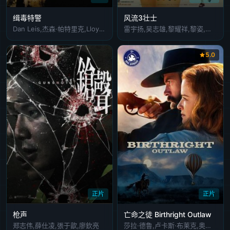
缉毒特警
风流3壮士
Dan Leis,杰森·帕特里克,Lloyd Adams
雷宇扬,吴志雄,黎耀祥,黎姿,伍咏薇,高飞
5.0
正片
正片
枪声
亡命之徒 Birthright Outlaw
郑志伟,薛仕凌,張于歆,廖欽亮
莎拉·德鲁,卢卡斯·布莱克,奥莉维亚·桑比亚