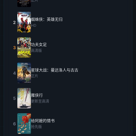
正片
蜘蛛侠：英雄无归
2
HD
功夫女足
3
高清版
星球大战：曼达洛人与古古
4
正片
雁侠行
5
更新至高清
给阿嬷的情书
6
抢先版