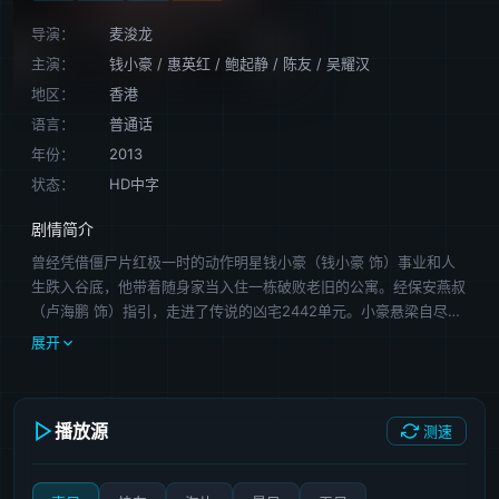
导演：
麦浚龙
主演：
钱小豪
/
惠英红
/
鲍起静
/
陈友
/
吴耀汉
地区：
香港
语言：
普通话
年份：
2013
状态：
HD中字
剧情简介
曾经凭借僵尸片红极一时的动作明星钱小豪（钱小豪 饰）事业和人
生跌入谷底，他带着随身家当入住一栋破败老旧的公寓。经保安燕叔
（卢海鹏 饰）指引，走进了传说的凶宅2442单元。小豪悬梁自尽，
谁知命悬一线之际遭遇猛鬼缠身，多得隐世道长阿友（陈友 饰）出
展开
手方捡回一条命。小豪对白发 男孩小白及经常在2442门口窥视并吃
祭祀食物的女人杨凤（惠英红 饰）感到好奇，进而从燕叔口中得知
了当年曾发生的一起血腥惨案。同大厦的冬叔（吴耀汉 饰）不慎跌
播放源
测速
死，冬叔的老婆梅姨（鲍起静 饰）求专修邪法的阿九（钟发 饰）帮
其还魂，但酿成不可逆转的悲剧。 生生死死，死死生生，爱恋贪
欲引出无限烦恼。僵尸猛鬼，趁夜横行……