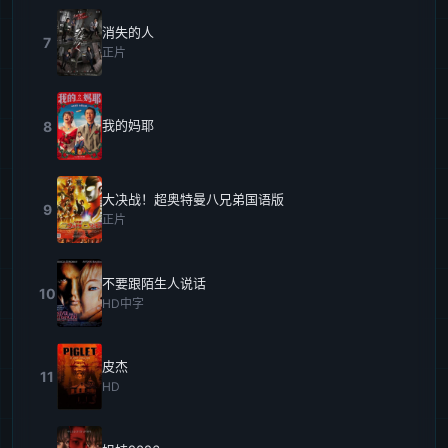
消失的人
7
正片
我的妈耶
8
大决战！超奥特曼八兄弟国语版
9
正片
不要跟陌生人说话
10
HD中字
皮杰
11
HD