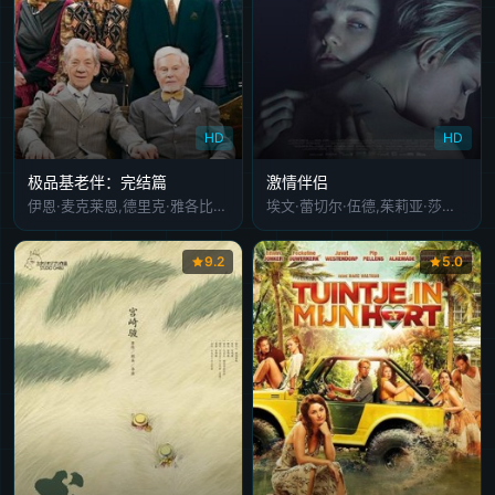
HD
HD
极品基老伴：完结篇
激情伴侣
伊恩·麦克莱恩,德里克·雅各比,弗朗西斯·德·拉·图瓦,伊万·瑞恩,玛西娅·沃伦,菲利普-沃斯,艾琳·阿特金斯,弗兰西斯·巴贝,阿利斯泰尔·布拉默,理查德·加德
埃文·蕾切尔·伍德,茱莉亚·莎拉·斯通,丹尼斯·欧哈拉,马克西姆·罗伊,乔·柯布登,Nick Baillie,Kenny Wong,Jonathan Shatzky
9.2
5.0