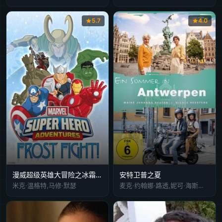
5.7
4.0
漫威超级英雄大冒险之冰霜大作战
安特卫普之夏
米克·温格特,马修·默瑟
麦克·约翰娜·路透,妮可·海斯特斯,赫尔吉·施密德,德赖斯·德萨特,沃尔特·西特勒