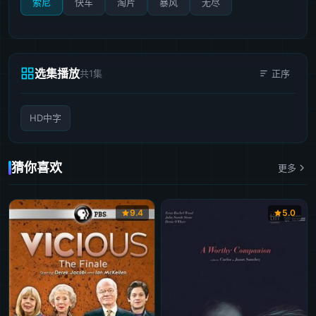
索尼
快车
淘片
暴风
无尽
选集播放
共1集
正序
HD中字
猜你喜欢
更多
9.4
5.0