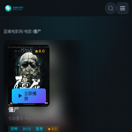
蓝播电影网
/
电影
/
僵尸
8.0
立即播
放
僵尸
七日重生 Rigor Mortis
恐怖
2013
香港
8.0