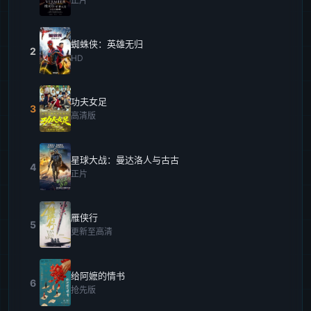
正片
蜘蛛侠：英雄无归
2
HD
功夫女足
3
高清版
星球大战：曼达洛人与古古
4
正片
雁侠行
5
更新至高清
给阿嬷的情书
6
抢先版