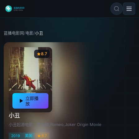
蓝播电影网
/
电影
/
小丑
8.7
立即播
放
小丑
小丑起源电影：罗密欧,Romeo,Joker Origin Movie
2019
美国
8.7