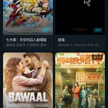
正片
正片
七大罪：天空的囚人劇場版
鲶鱼
梶裕贵,雨宫天,久野美咲,悠木碧,铃木达央,福山润,高木裕平,坂本真绫,杉田智和
Melody C. Roscher,Ariel Schulman,Yaniv Schulman,Angela Wesselman-Pierce
4.8