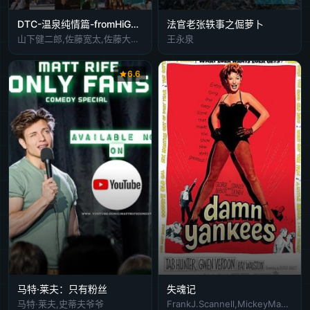
DTC-温泉纯情篇-fromHiGH&amp;LOW
法官老张轶事之倔萝卜
山下健二郎,佐藤宽太,佐藤大树,八木将康,天野浩成,铃木伸之,笛木优子,新井美羽,骏河太郎,村川绘梨,小林且弥,广濑智纪,松田凌,西村一辉,西川俊介,水野胜,田中俊介,守屋光治,井泽勇贵,广冈由里子,村田雄浩,木村了,立木文彦
王永泉
6.6
马特·莱夫：只有粉丝
失魂记
马特·莱夫,史蒂夫爷爷
FrankJ.Scannell,MickeyMantle,斯图尔特·霍姆斯,詹姆斯·科马驰,菲尔·阿诺德,杰弗里·塞尔,哈里·威尔逊,RobertShafer,MooseSkowron,RobertStrong,RalphVolkie,JohnBarton,JohnRoy,珍·斯泰普尔顿,内斯顿布什,鲍勃·福斯,AlbertLinville,AllenCase,ElizabethHowell,诺尔曼·斯蒂凡斯,ArthurTovey,拉斯·布朗,威廉·福西特,RobertBanas,YogiBerra,P