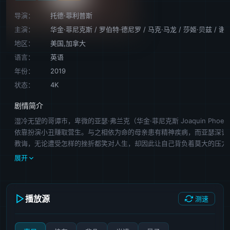
导演：
托德·菲利普斯
主演：
华金·菲尼克斯
/
罗伯特·德尼罗
/
马克·马龙
/
莎姬·贝兹
/
谢
地区：
美国,加拿大
语言：
英语
年份：
2019
状态：
4K
剧情简介
湿冷无望的哥谭市，卑微的亚瑟·弗兰克（华金·菲尼克斯 Joaquin Phoeni
依靠扮演小丑赚取营生。与之相依为命的母亲患有精神疾病，而亚瑟深记
教诲，无论遭受怎样的挫折都笑对人生，却因此让自己背负着莫大的压力
崩溃。他梦想成为一名脱口秀演员，怎奈生活一次次将失望狠狠地砸在他
展开
上。不仅如此，他因意外丢掉了工作，偶然瞥见母亲的秘密，又使他心中
那个与之地位悬殊却从未谋面的父亲的殷切渴望。命运习惯了事与愿违，
的地铁内，悲伤的小丑在无法自已的癫狂笑声中大开杀戒…… 本片荣获
播放源
测速
届威尼斯电影节金狮奖。