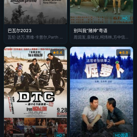
HD
巴瓦尔2023
别叫我“赌神”粤语
瓦伦·达万,贾维·卡普尔,Parth Siddhpura
周润发,袁咏仪,柯炜林,方中信,廖启智,安志杰,黄德斌,白只,蔡一智,卢慧敏,王菀之,方平,黎彼得
6.4
6.9
HD
HD国语