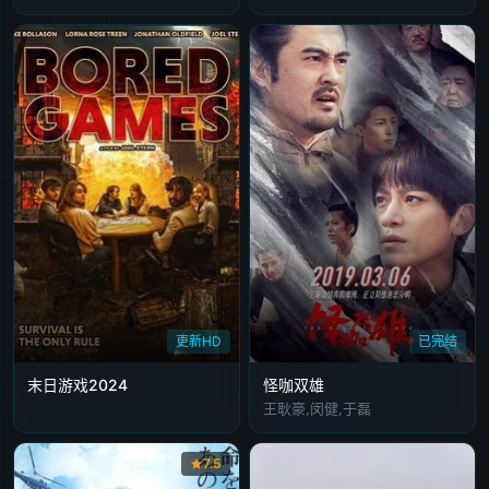
更新HD
已完结
末日游戏2024
怪咖双雄
王耿豪,闵健,于磊
7.5