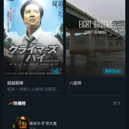
HD
更新至HD
超越巅峰
八座桥
堤真一,堺雅人,山崎努,远藤宪一,高岛政宏,田口智朗,尾野真千子
热播榜
更多
维米尔·旷世大展
1