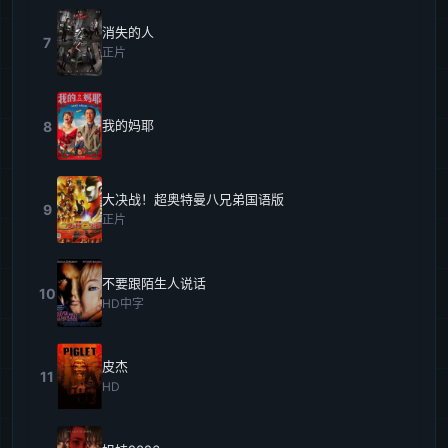
消失的人
7
正片
我的妈耶
8
大决战！超奥特曼八兄弟国语版
9
正片
不要跟陌生人说话
10
HD中字
皮杰
11
HD