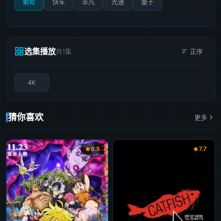
索尼
快车
非凡
光速
量子
选集播放
共1集
正序
4K
猜你喜欢
更多
6.5
7.7