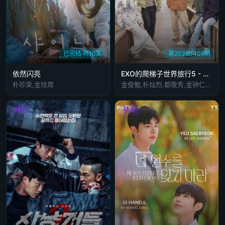
已完结 共10集
第20260408期
依然闪亮
EXO的爬梯子世界旅行5 - 济州岛篇
朴珍荣,金玟周
金俊勉,朴灿烈,都敬秀,金钟仁,吴世勋
韩国
韩国