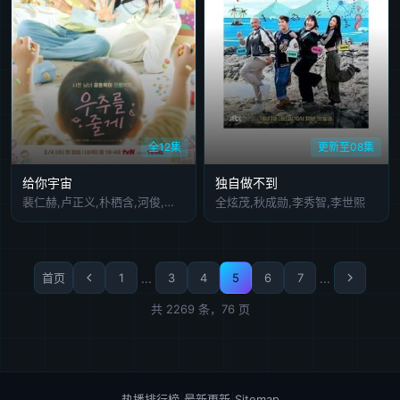
全12集
更新至08集
给你宇宙
独自做不到
裴仁赫,卢正义,朴栖含,河俊,朴智贤
全炫茂,秋成勋,李秀智,李世熙
首页
1
...
3
4
5
6
7
...
共 2269 条，76 页
热播排行榜
|
最新更新
|
Sitemap