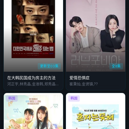
更新至03集
全8集
在大韩民国成为房主的方法
爱情恐惧症
河正宇,林秀晶,金准韩,郑秀晶,沈恩敬,金南佶,石原崇雅
崔秉灿,金贤镇,??
韩国
韩国