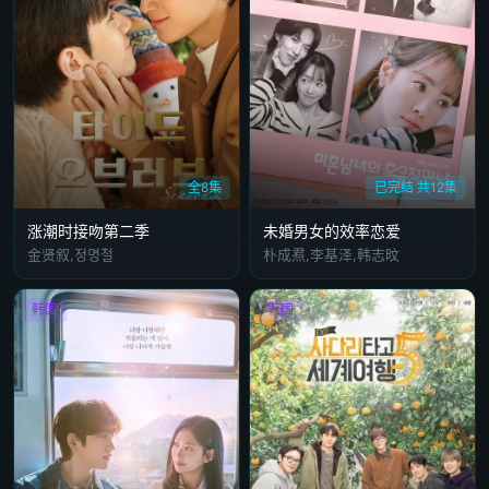
全8集
已完结 共12集
涨潮时接吻第二季
未婚男女的效率恋爱
金贤叙,정명철
朴成焄,李基泽,韩志旼
韩国
韩国