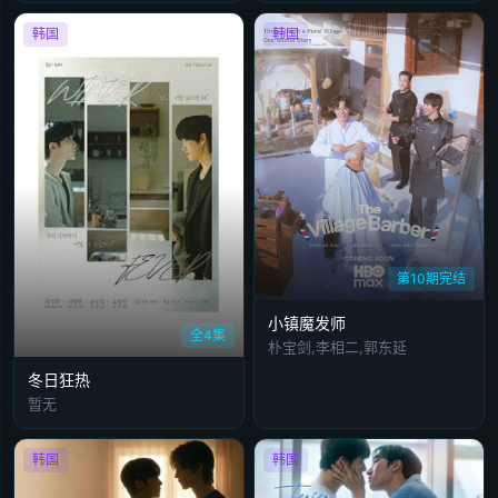
韩国
韩国
第10期完结
小镇魔发师
全4集
朴宝剑,李相二,郭东延
冬日狂热
暂无
韩国
韩国