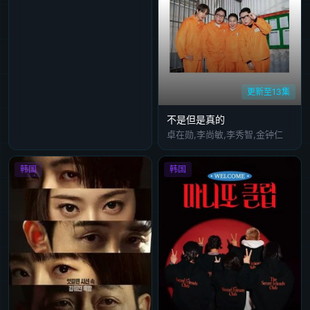
更新至13集
不是但是真的
卓在勋,李尚敏,李秀智,金钟仁
韩国
韩国