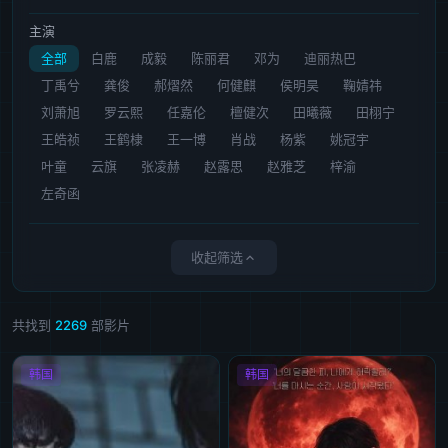
主演
全部
白鹿
成毅
陈丽君
邓为
迪丽热巴
丁禹兮
龚俊
郝熠然
何健麒
侯明昊
鞠婧祎
刘萧旭
罗云熙
任嘉伦
檀健次
田曦薇
田栩宁
王皓祯
王鹤棣
王一博
肖战
杨紫
姚冠宇
叶童
云旗
张凌赫
赵露思
赵雅芝
梓渝
左奇函
收起筛选
共找到
2269
部影片
韩国
韩国