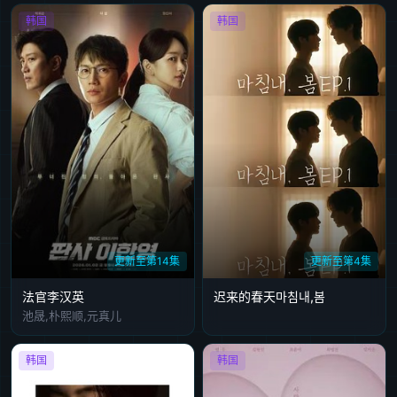
韩国
韩国
更新至第14集
更新至第4集
法官李汉英
迟来的春天마침내,봄
池晟,朴熙顺,元真儿
韩国
韩国