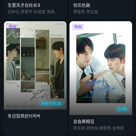
生意天才白社长3
勿忘仇敌
白种元,李章宇,朴成奎,侑莉,尹施允
黄俊秀 李在恩
韩国
韩国
更新至第2集
全8集
冬日狂热윈터피버
总会再相见
申正祐,金明灿,敏度希,金炯民