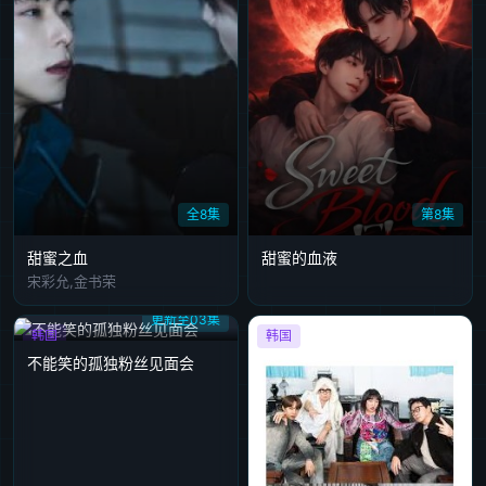
全8集
第8集
甜蜜之血
甜蜜的血液
宋彩允,金书荣
更新至03集
韩国
韩国
不能笑的孤独粉丝见面会