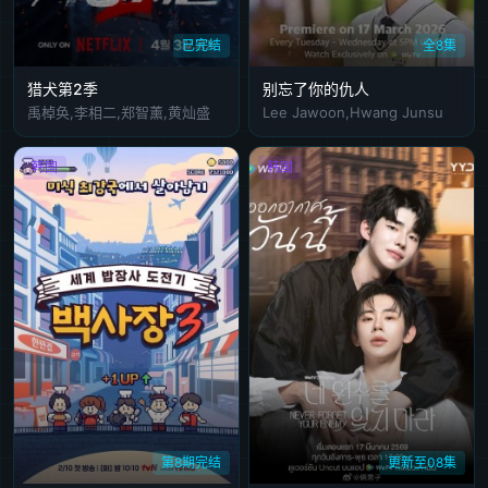
已完结
全8集
猎犬第2季
别忘了你的仇人
禹棹奂,李相二,郑智薰,黄灿盛
Lee Jawoon,Hwang Junsu
韩国
韩国
第8期完结
更新至08集