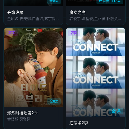
全8集
已完结 共12集
夺命许愿
魔女之吻
全昭映,姜美娜,白善浩,玄宇锡,李孝制,全素妮,卢在元
韩俊宇,洪基俊,金正贤,朴敏英,李伊利雅,魏嘏隽,金琴顺
韩国
韩国
全8集
全2集
涨潮时接吻第2季
金贤叙,정명철
连接第2季