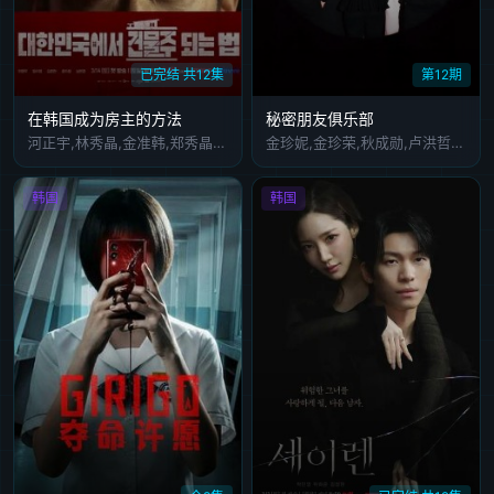
已完结 共12集
第12期
在韩国成为房主的方法
秘密朋友俱乐部
河正宇,林秀晶,金准韩,郑秀晶,沈恩敬,金南佶,石原崇雅
金珍妮,金珍荣,秋成勋,卢洪哲,李秀智
韩国
韩国