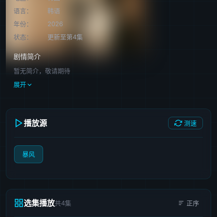
语言：
韩语
年份：
2026
状态：
更新至第4集
剧情简介
暂无简介，敬请期待
展开
播放源
测速
暴风
选集播放
共4集
正序