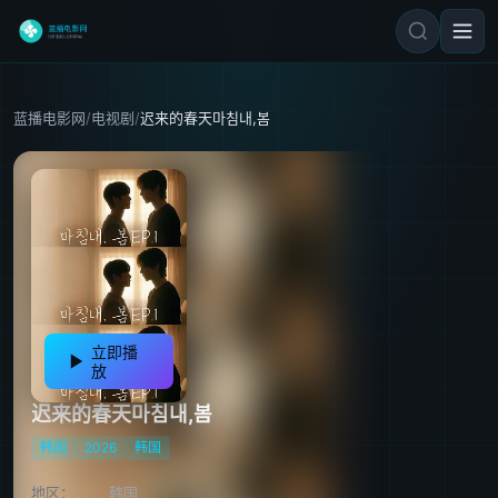
蓝播电影网
/
电视剧
/
迟来的春天마침내,봄
立即播
放
迟来的春天마침내,봄
韩国
2026
韩国
地区：
韩国