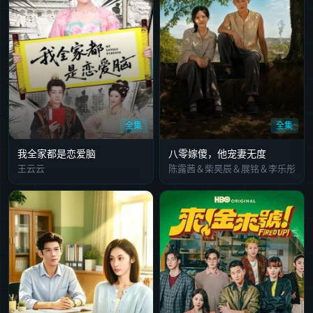
全集
全集
我全家都是恋爱脑
八零嫁傻，他宠妻无度
王云云
陈露茜＆柴昊辰＆展铭＆李乐彤