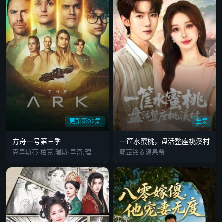
更新第02集
全集
方舟一号第三季
一筐水蜜桃，盘活整座桃溪村
克里斯蒂·柏克,瑞斯·里奇,理查德·弗利施曼,瑞安·亚当斯,帕夫莱·耶里尼奇,沙利妮·佩里斯,蒂安娜·乌普切娃,戴安娜·贝穆德斯,贾德兰·马尔科维奇,克里斯蒂娜·沃尔夫,塔玛拉·拉多瓦诺维奇
郭芷铭＆温果希