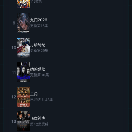
全30集
九门2026
9
更新第16集
月鳞绮纪
10
更新第29集
她的盛焰
11
更新第30集
主角
12
已完结 共48集
飞虎神鹰
13
第42集完结