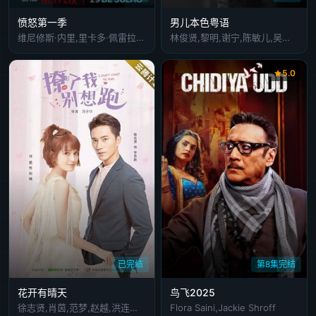
愤怒第一季
男儿本色粤语
维尼修斯·内里,里卡多·佩雷拉,比安卡·孔帕拉托
林俊贤,黎明,谢宁,陈敏儿,吴孟达
5.0
已完结
第8集完结
花开有晴天
鸟飞2025
徐志贤,肖茵,范梦,赵越,洪连城,李纯洱,曲澔濬
Flora Saini,Jackie Shroff