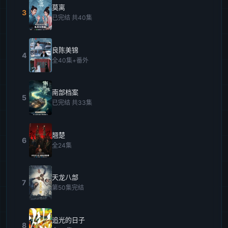
莫离
3
已完结 共40集
良陈美锦
4
全40集+番外
南部档案
5
已完结 共33集
翘楚
6
全24集
天龙八部
7
第50集完结
追光的日子
8