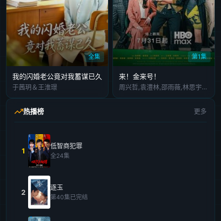
全集
第1集
我的闪婚老公竟对我蓄谋已久
来！金来号！
于茜玥＆王淮璟
周兴哲,袁澧林,邵雨薇,林思宇,黄冠智,王识贤,林敬伦,吴思贤,叶子绮
热播榜
更多
低智商犯罪
1
全24集
逐玉
2
第40集已完结