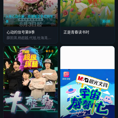
入住心动小屋，帅哥美女手写同学
录
第6期
心动的信号第9季
正是青春读书时
薛凯琪,杨超越,代旭,杜海涛,张纯烨
6.8