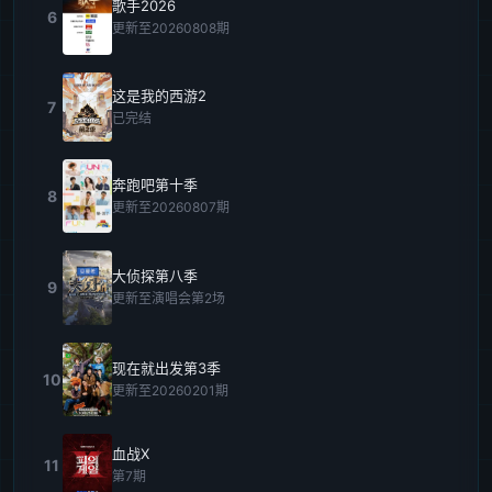
歌手2026
6
更新至20260808期
这是我的西游2
7
已完结
奔跑吧第十季
8
更新至20260807期
大侦探第八季
9
更新至演唱会第2场
现在就出发第3季
10
更新至20260201期
血战X
11
第7期