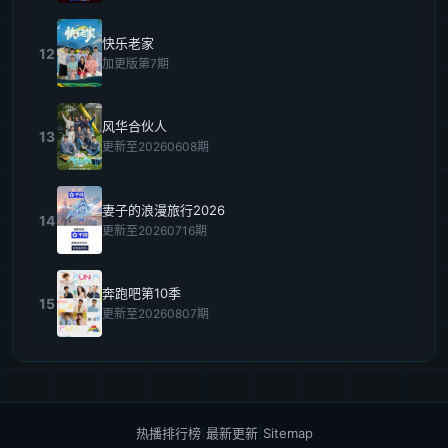
快乐老家
12
加更版第7期
风华合伙人
13
更新至20260608期
妻子的浪漫旅行2026
14
更新至20260716期
奔跑吧第10季
15
更新至20260807期
热播排行榜
|
最新更新
|
Sitemap