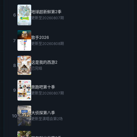
地球超新鲜第2季
6
更新至20260807期
歌手2026
7
更新至20260808期
这是我的西游2
8
已完结
奔跑吧第十季
9
更新至20260807期
大侦探第八季
10
更新至演唱会第2场