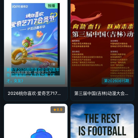
更新至2026桃你喜欢IP互动嘉年
华 田曦薇胡一天连线力推《天
才，女友》
第20260615期
2026桃你喜欢·爱奇艺717会员节——IP互动嘉年华
第三届中国(吉林)动漫大会晚会
8.9