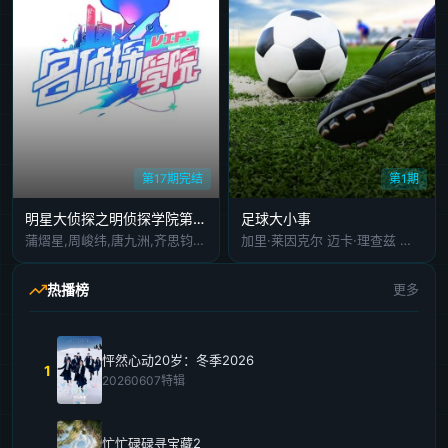
第17期完结
第1期
明星大侦探之明侦探学院第1季
足球大小事
蒲熠星,周峻纬,唐九洲,齐思钧,石凯,郭文韬,邵明明
加里·莱因克尔 迈卡·理查兹 阿兰·希勒
热播榜
更多
怦然心动20岁：冬季2026
1
20260607特辑
忙忙碌碌寻宝藏2