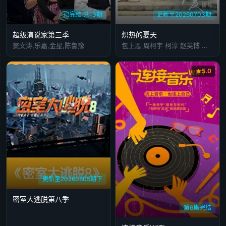
已完结 共13期
更新至20260703期
超级演说家第三季
炽热的夏天
窦文涛,乐嘉,金星,陈鲁豫
包上恩 周柯宇 柯淳 赵英博 付伟伦 徐媛屹娜
5.0
更新至20260805期下
密室大逃脱第八季
第6集完结