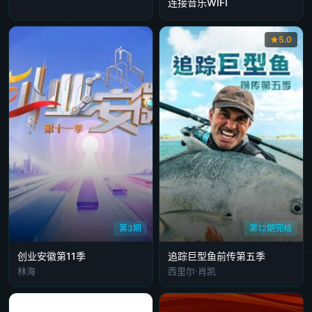
连接音乐WIFI
5.0
第3期
第12期完结
创业安徽第11季
追踪巨型鱼前传第五季
林海
西里尔·肖凯