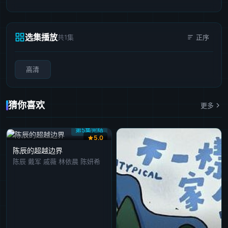
选集播放
共1集
正序
高清
猜你喜欢
更多
第5集完结
5.0
陈辰的超越边界
陈辰 戴军 戚薇 林依晨 陈妍希