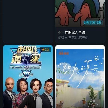
更新至第15集
不一样的家人粤语
少爷占,李芯駖,练美娟
7.3