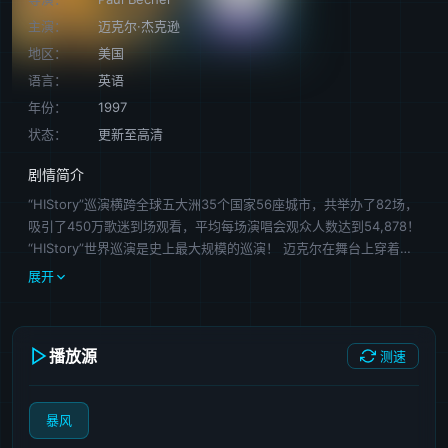
主演：
迈克尔·杰克逊
地区：
美国
语言：
英语
年份：
1997
状态：
更新至高清
剧情简介
“HIStory”巡演横跨全球五大洲35个国家56座城市，共举办了82场，
吸引了450万歌迷到场观看，平均每场演唱会观众人数达到54,878！
“HIStory”世界巡演是史上最大规模的巡演！ 迈克尔在舞台上穿着的
金色亮装是由世界著名时装设计大师范思哲设计，他在“Dangerous”
展开
巡演期间就为迈克尔设计了好些服装。
播放源
测速
暴风