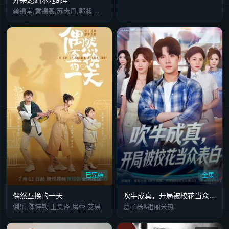
龚锦堂,黄锦裳,苏志丹,郭昶,彭新智,徐若琪,丁玲,虎艳芬,钱莹,郝莲露,李俊毅,张纹博,何文茵,王辰,谢恩,毛琳,林星云,卢海潮,卢秋萍,马小倩,陈坚雄,黄俊英,舒力生,吴苏妹,张和平,邝祖乐,刘涛,周小镔,黄慧颐,潘结
已完结
全集
偶然互换的一天
吹牛成真，开局被校花当众表白
俐乐,陈诗敏,王昊泽,房蕾,艾易
葛子杨&祖丽米热