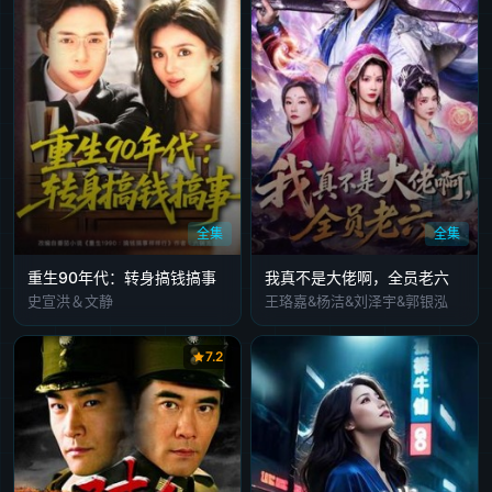
全集
全集
重生90年代：转身搞钱搞事
我真不是大佬啊，全员老六
史宣洪＆文静
王珞嘉&杨洁&刘泽宇&郭银泓
7.2