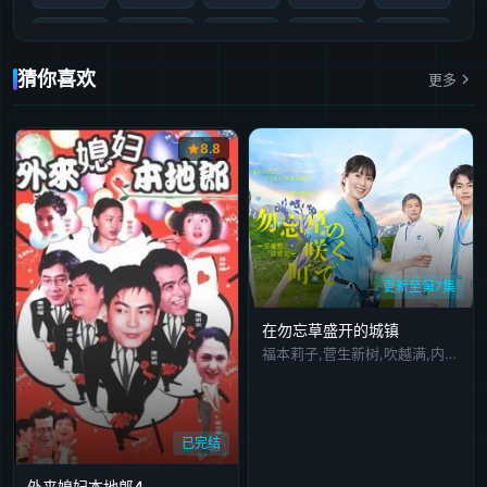
第36集
第37集
第38集
第39集
第40集
猜你喜欢
更多
第41集
第42集
8.8
更新至第7集
在勿忘草盛开的城镇
福本莉子,菅生新树,吹越满,内藤刚志
已完结
外来媳妇本地郎4