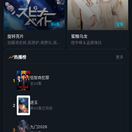
第6集
全集
旋转亮片
蜜糖乌龙
加藤清史郎,萩原护,奥野壮,高桥侃,伊藤明日阳,桃儿,吉泽要人,骏河太郎,南琴奈,吉田晴登,仲野温,吉村界人
程宇峰＆孟根珠拉
热播榜
更多
低智商犯罪
1
全24集
逐玉
2
第40集已完结
九门2026
3