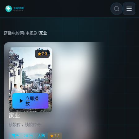
蓝播电影网
/
电视剧
/
家业
7.3
立即播
放
家业
祯娘传 / 祯娘传奇
国产
2026
大陆
7.3