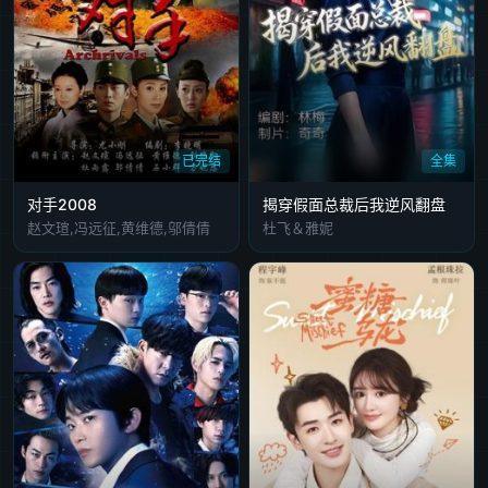
已完结
全集
对手2008
揭穿假面总裁后我逆风翻盘
赵文瑄,冯远征,黄维德,邬倩倩
杜飞＆雅妮