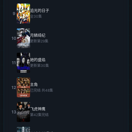
追光的日子
9
全30集
月鳞绮纪
10
更新第29集
她的盛焰
11
更新第30集
主角
12
已完结 共48集
飞虎神鹰
13
第42集完结