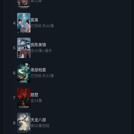
第22集
莫离
4
已完结 共40集
良陈美锦
5
全40集+番外
南部档案
6
已完结 共33集
翘楚
7
全24集
天龙八部
8
第50集完结