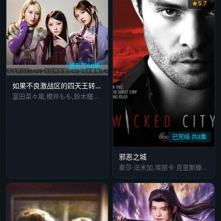
5.7
更新至09集
如果不良激战区的四天王转生成了偶像团体？
冨田菜々風,櫻井もも,鈴木瞳美,蟹沢萌子,谷崎早耶,本田珠由記,落合希来里,尾木波菜,永田詩央里,河口夏音,川中子奈月心,塚地武雅
已完结 共8集
邪恶之城
泰莎·法米加,埃丽卡·克里斯滕森,加布里埃尔·鲁纳